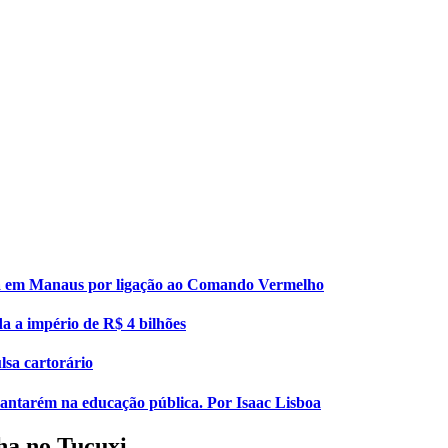
esa em Manaus por ligação ao Comando Vermelho
da a império de R$ 4 bilhões
lsa cartorário
 Santarém na educação pública. Por Isaac Lisboa
ha no Tucuxi