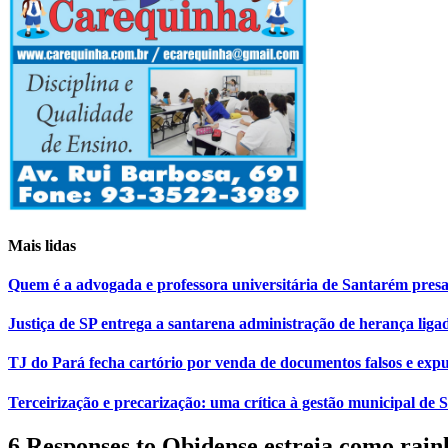
Mais lidas
Quem é a advogada e professora universitária de Santarém pr
Justiça de SP entrega a santarena administração de herança liga
TJ do Pará fecha cartório por venda de documentos falsos e expu
Terceirização e precarização: uma crítica à gestão municipal de
6 Responses to Obidense estreia como rain