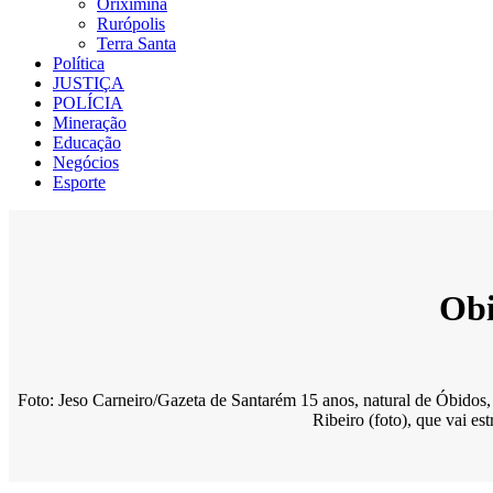
Oriximiná
Rurópolis
Terra Santa
Política
JUSTIÇA
POLÍCIA
Mineração
Educação
Negócios
Esporte
Obi
Foto: Jeso Carneiro/Gazeta de Santarém 15 anos, natural de Óbidos, o
Ribeiro (foto), que vai e