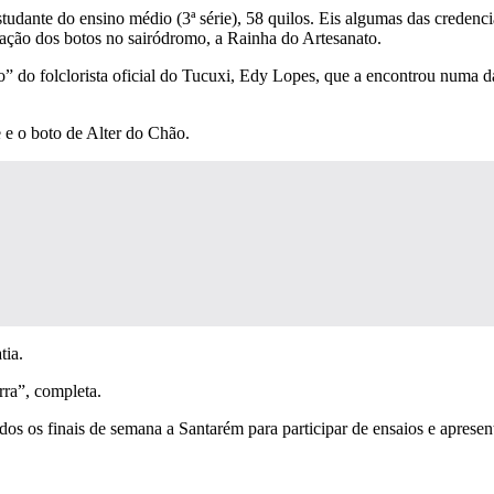
studante do ensino médio (3ª série), 58 quilos. Eis algumas das credenc
ação dos botos no sairódromo, a Rainha do Artesanato.
co” do folclorista oficial do Tucuxi, Edy Lopes, que a encontrou numa 
 e o boto de Alter do Chão.
tia.
rra”, completa.
dos os finais de semana a Santarém para participar de ensaios e aprese