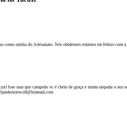
no como rainha do Artesanato. Nós obidenses estamos mt felizes com a 
uxí fose mas que campeão vc é cheio de graça e muita sinpatía o seu sor
 ok!jandersonwolf@hotmail.com