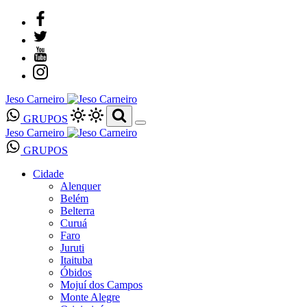
Jeso Carneiro
GRUPOS
Jeso Carneiro
GRUPOS
Cidade
Alenquer
Belém
Belterra
Curuá
Faro
Juruti
Itaituba
Óbidos
Mojuí dos Campos
Monte Alegre