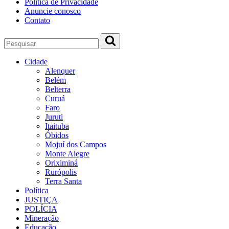
Política de Privacidade
Anuncie conosco
Contato
Cidade
Alenquer
Belém
Belterra
Curuá
Faro
Juruti
Itaituba
Óbidos
Mojuí dos Campos
Monte Alegre
Oriximiná
Rurópolis
Terra Santa
Política
JUSTIÇA
POLÍCIA
Mineração
Educação