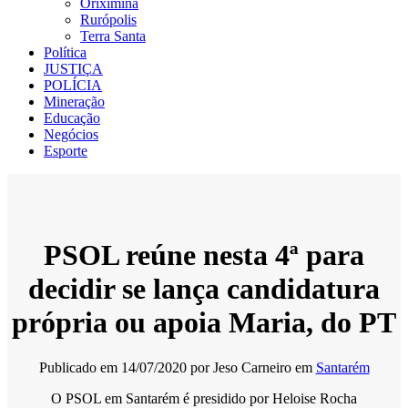
Oriximiná
Rurópolis
Terra Santa
Política
JUSTIÇA
POLÍCIA
Mineração
Educação
Negócios
Esporte
PSOL reúne nesta 4ª para
decidir se lança candidatura
própria ou apoia Maria, do PT
Publicado em
14/07/2020
por
Jeso Carneiro
em
Santarém
O PSOL em Santarém é presidido por Heloise Rocha