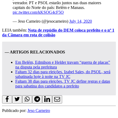
vereador. PT e PSOL estarão juntos nas duas maiores
capitais do Norte do país: Belém e Manaus.
pic.twitter.com/kKSOG4cF5O
— Jeso Carneiro (@jesocarneiro)
July 14, 2020
LEIA também:
Nota de repúdio do DEM coloca prefeito e o nº 1
da Câmara em rota de colisão
— ARTIGOS RELACIONADOS
Em Belém, Edmilson e Helder travam “guerra de placas”
na disputa pela prefeitura
Faltam 32 dias para eleições. Izabel Sales, do PSOL, será
sabatinada hoje à noite na TV JC
Faltam 38 dias para eleições. TV JC define regras e datas
para sabatina dos candidatos a prefeito
Publicado por:
Jeso Carneiro