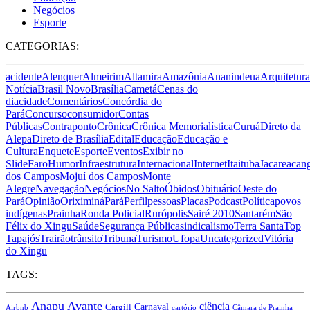
Negócios
Esporte
CATEGORIAS:
acidente
Alenquer
Almeirim
Altamira
Amazônia
Ananindeua
Arquitetura
Notícia
Brasil Novo
Brasília
Cametá
Cenas do
dia
cidade
Comentários
Concórdia do
Pará
Concurso
consumidor
Contas
Públicas
Contraponto
Crônica
Crônica Memorialística
Curuá
Direto da
Alepa
Direto de Brasília
Edital
Educação
Educação e
Cultura
Enquete
Esporte
Eventos
Exibir no
Slide
Faro
Humor
Infraestrutura
Internacional
Internet
Itaituba
Jacareacan
dos Campos
Mojuí dos Campos
Monte
Alegre
Navegação
Negócios
No Salto
Óbidos
Obituário
Oeste do
Pará
Opinião
Oriximiná
Pará
Perfil
pessoas
Placas
Podcast
Política
povos
indígenas
Prainha
Ronda Policial
Rurópolis
Sairé 2010
Santarém
São
Félix do Xingu
Saúde
Segurança Pública
sindicalismo
Terra Santa
Top
Tapajós
Trairão
trânsito
Tribuna
Turismo
Ufopa
Uncategorized
Vitória
do Xingu
TAGS:
Anapu
Avante
ciência
Carnaval
Cargill
Airbnb
cartório
Câmara de Prainha