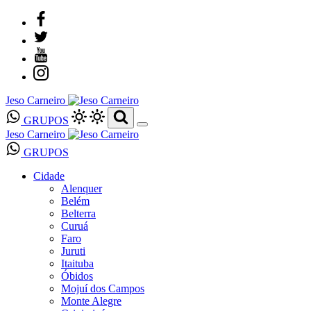
Jeso Carneiro
GRUPOS
Jeso Carneiro
GRUPOS
Cidade
Alenquer
Belém
Belterra
Curuá
Faro
Juruti
Itaituba
Óbidos
Mojuí dos Campos
Monte Alegre