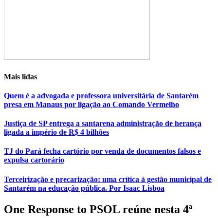
Mais lidas
Quem é a advogada e professora universitária de Santarém
presa em Manaus por ligação ao Comando Vermelho
Justiça de SP entrega a santarena administração de herança
ligada a império de R$ 4 bilhões
TJ do Pará fecha cartório por venda de documentos falsos e
expulsa cartorário
Terceirização e precarização: uma crítica à gestão municipal de
Santarém na educação pública. Por Isaac Lisboa
One Response to PSOL reúne nesta 4ª