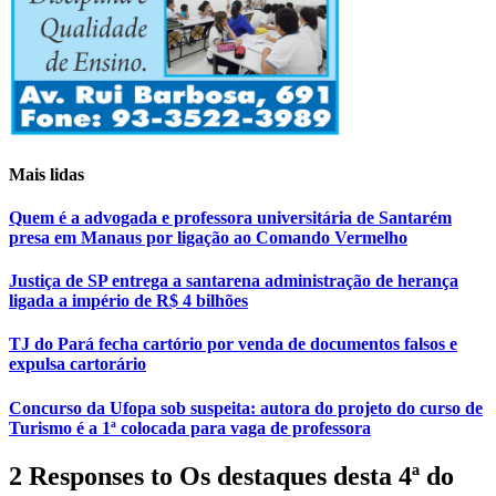
Mais lidas
Quem é a advogada e professora universitária de Santarém
presa em Manaus por ligação ao Comando Vermelho
Justiça de SP entrega a santarena administração de herança
ligada a império de R$ 4 bilhões
TJ do Pará fecha cartório por venda de documentos falsos e
expulsa cartorário
Concurso da Ufopa sob suspeita: autora do projeto do curso de
Turismo é a 1ª colocada para vaga de professora
2 Responses to Os destaques desta 4ª do