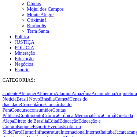
Óbidos
Mojuí dos Campos
Monte Alegre
Oriximiná
Rurópolis
Terra Santa
Política
JUSTIÇA
POLÍCIA
Mineração
Educação
Negócios
Esporte
CATEGORIAS:
acidente
Alenquer
Almeirim
Altamira
Amazônia
Ananindeua
Arquitetura
Notícia
Brasil Novo
Brasília
Cametá
Cenas do
dia
cidade
Comentários
Concórdia do
Pará
Concurso
consumidor
Contas
Públicas
Contraponto
Crônica
Crônica Memorialística
Curuá
Direto da
Alepa
Direto de Brasília
Edital
Educação
Educação e
Cultura
Enquete
Esporte
Eventos
Exibir no
Slide
Faro
Humor
Infraestrutura
Internacional
Internet
Itaituba
Jacareacan