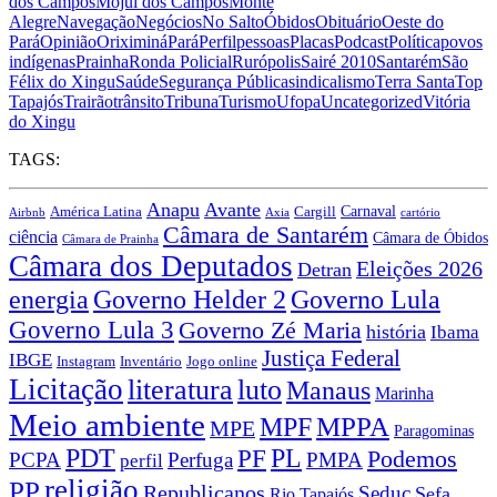
dos Campos
Mojuí dos Campos
Monte
Alegre
Navegação
Negócios
No Salto
Óbidos
Obituário
Oeste do
Pará
Opinião
Oriximiná
Pará
Perfil
pessoas
Placas
Podcast
Política
povos
indígenas
Prainha
Ronda Policial
Rurópolis
Sairé 2010
Santarém
São
Félix do Xingu
Saúde
Segurança Pública
sindicalismo
Terra Santa
Top
Tapajós
Trairão
trânsito
Tribuna
Turismo
Ufopa
Uncategorized
Vitória
do Xingu
TAGS:
Anapu
Avante
Carnaval
Cargill
América Latina
Airbnb
Axia
cartório
Câmara de Santarém
ciência
Câmara de Óbidos
Câmara de Prainha
Câmara dos Deputados
Eleições 2026
Detran
energia
Governo Lula
Governo Helder 2
Governo Lula 3
Governo Zé Maria
história
Ibama
Justiça Federal
IBGE
Instagram
Jogo online
Inventário
Licitação
literatura
luto
Manaus
Marinha
Meio ambiente
MPPA
MPF
MPE
Paragominas
PDT
PF
PL
Podemos
PCPA
Perfuga
PMPA
perfil
religião
PP
Republicanos
Seduc
Sefa
Rio Tapajós