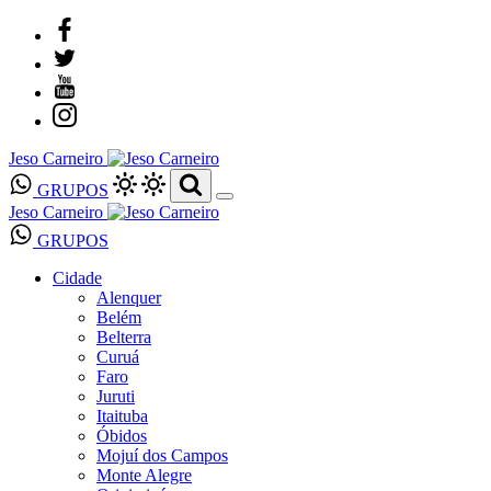
Jeso Carneiro
GRUPOS
Jeso Carneiro
GRUPOS
Cidade
Alenquer
Belém
Belterra
Curuá
Faro
Juruti
Itaituba
Óbidos
Mojuí dos Campos
Monte Alegre