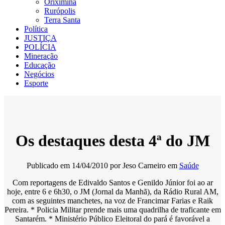
Oriximiná
Rurópolis
Terra Santa
Política
JUSTIÇA
POLÍCIA
Mineração
Educação
Negócios
Esporte
Os destaques desta 4ª do JM
Publicado em
14/04/2010
por
Jeso Carneiro
em
Saúde
Com reportagens de Edivaldo Santos e Genildo Júnior foi ao ar
hoje, entre 6 e 6h30, o JM (Jornal da Manhã), da Rádio Rural AM,
com as seguintes manchetes, na voz de Francimar Farias e Raik
Pereira. * Policia Militar prende mais uma quadrilha de traficante em
Santarém. * Ministério Público Eleitoral do pará é favorável a