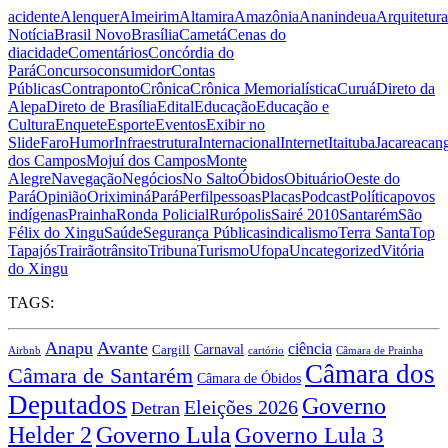
acidente
Alenquer
Almeirim
Altamira
Amazônia
Ananindeua
Arquitetura
Notícia
Brasil Novo
Brasília
Cametá
Cenas do
dia
cidade
Comentários
Concórdia do
Pará
Concurso
consumidor
Contas
Públicas
Contraponto
Crônica
Crônica Memorialística
Curuá
Direto da
Alepa
Direto de Brasília
Edital
Educação
Educação e
Cultura
Enquete
Esporte
Eventos
Exibir no
Slide
Faro
Humor
Infraestrutura
Internacional
Internet
Itaituba
Jacareacan
dos Campos
Mojuí dos Campos
Monte
Alegre
Navegação
Negócios
No Salto
Óbidos
Obituário
Oeste do
Pará
Opinião
Oriximiná
Pará
Perfil
pessoas
Placas
Podcast
Política
povos
indígenas
Prainha
Ronda Policial
Rurópolis
Sairé 2010
Santarém
São
Félix do Xingu
Saúde
Segurança Pública
sindicalismo
Terra Santa
Top
Tapajós
Trairão
trânsito
Tribuna
Turismo
Ufopa
Uncategorized
Vitória
do Xingu
TAGS:
Anapu
Avante
ciência
Carnaval
Cargill
Airbnb
cartório
Câmara de Prainha
Câmara dos
Câmara de Santarém
Câmara de Óbidos
Deputados
Governo
Eleições 2026
Detran
Governo Lula
Helder 2
Governo Lula 3