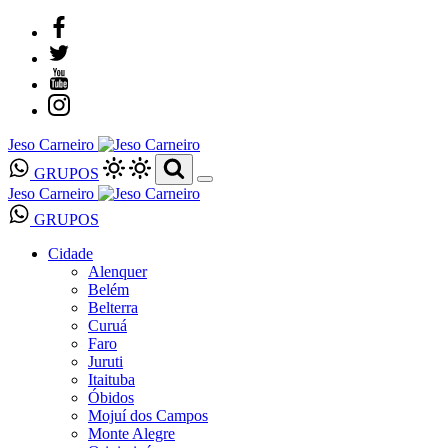
Jeso Carneiro
GRUPOS
Jeso Carneiro
GRUPOS
Cidade
Alenquer
Belém
Belterra
Curuá
Faro
Juruti
Itaituba
Óbidos
Mojuí dos Campos
Monte Alegre