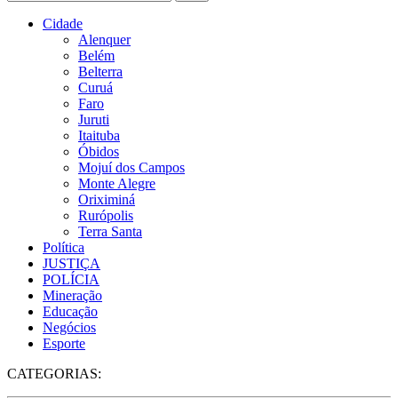
Cidade
Alenquer
Belém
Belterra
Curuá
Faro
Juruti
Itaituba
Óbidos
Mojuí dos Campos
Monte Alegre
Oriximiná
Rurópolis
Terra Santa
Política
JUSTIÇA
POLÍCIA
Mineração
Educação
Negócios
Esporte
CATEGORIAS: