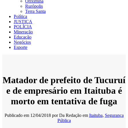
Oriximiná
Rurópolis
Terra Santa
Política
JUSTIÇA
POLÍCIA
Mineração
Educação
Negócios
Esporte
Matador de prefeito de Tucuruí
e de empresário em Itaituba é
morto em tentativa de fuga
Publicado em
12/04/2018
por
Da Redação
em
Itaituba
,
Segurança
Pública