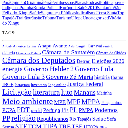
Pará
Opinião
Oriximiná
Pará
Perfil
pessoas
Placas
Podcast
Política
povos
indígenas
Prainha
Ronda Policial
Rurópolis
Sairé 2010
Santarém
São
Félix do Xingu
Saúde
Segurança Pública
sindicalismo
Terra Santa
Top
Tapajós
Trairão
trânsito
Tribuna
Turismo
Ufopa
Uncategorized
Vitória
do Xingu
TAGS:
Anapu
Avante
Carnaval
América Latina
Cargill
Airbnb
Axia
cartório
Câmara de Santarém
ciência
Câmara de Óbidos
Câmara de Prainha
Câmara dos Deputados
Eleições 2026
Detran
energia
Governo Lula
Governo Helder 2
Governo Lula 3
Governo Zé Maria
história
Ibama
Justiça Federal
IBGE
Instagram
Jogo online
Inventário
Licitação
literatura
luto
Manaus
Marinha
Meio ambiente
MPPA
MPF
MPE
Paragominas
PDT
PF
PL
Podemos
PCPA
Perfuga
PMPA
perfil
religião
PP
Republicanos
Seduc
Sefa
Rio Tapajós
STF
TJPA
TCM
TRE
TSE
UFOPA
Semsa
Ulbra