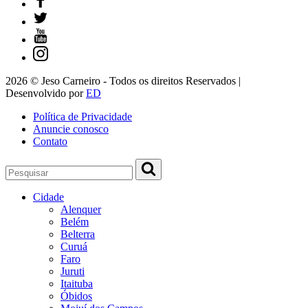
2026 © Jeso Carneiro - Todos os direitos Reservados |
Desenvolvido por
ED
Política de Privacidade
Anuncie conosco
Contato
Cidade
Alenquer
Belém
Belterra
Curuá
Faro
Juruti
Itaituba
Óbidos