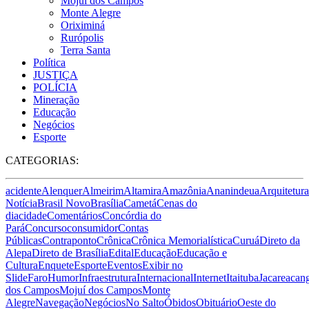
Mojuí dos Campos
Monte Alegre
Oriximiná
Rurópolis
Terra Santa
Política
JUSTIÇA
POLÍCIA
Mineração
Educação
Negócios
Esporte
CATEGORIAS:
acidente
Alenquer
Almeirim
Altamira
Amazônia
Ananindeua
Arquitetura
Notícia
Brasil Novo
Brasília
Cametá
Cenas do
dia
cidade
Comentários
Concórdia do
Pará
Concurso
consumidor
Contas
Públicas
Contraponto
Crônica
Crônica Memorialística
Curuá
Direto da
Alepa
Direto de Brasília
Edital
Educação
Educação e
Cultura
Enquete
Esporte
Eventos
Exibir no
Slide
Faro
Humor
Infraestrutura
Internacional
Internet
Itaituba
Jacareacan
dos Campos
Mojuí dos Campos
Monte
Alegre
Navegação
Negócios
No Salto
Óbidos
Obituário
Oeste do