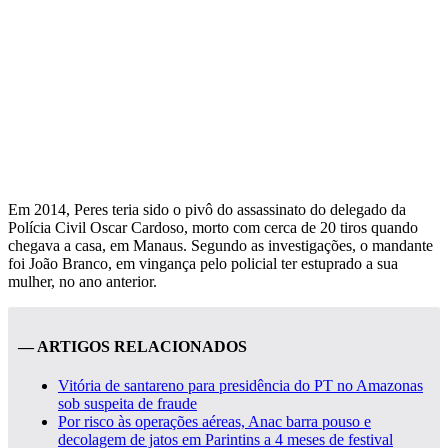
Em 2014, Peres teria sido o pivô do assassinato do delegado da
Polícia Civil Oscar Cardoso, morto com cerca de 20 tiros quando
chegava a casa, em Manaus. Segundo as investigações, o mandante
foi João Branco, em vingança pelo policial ter estuprado a sua
mulher, no ano anterior.
— ARTIGOS RELACIONADOS
Vitória de santareno para presidência do PT no Amazonas
sob suspeita de fraude
Por risco às operações aéreas, Anac barra pouso e
decolagem de jatos em Parintins a 4 meses de festival