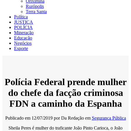
Oriximiná
Rurópolis
Terra Santa
Política
JUSTIÇA
POLÍCIA
Mineração
Educação
Negócios
Esporte
Polícia Federal prende mulher
do chefe da facção criminosa
FDN a caminho da Espanha
Publicado em
12/07/2019
por
Da Redação
em
Segurança Pública
Sheila Peres é mulher do traficante João Pinto Carioca, o João