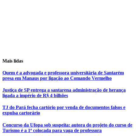
Mais lidas
Quem é a advogada e professora universitária de Santarém
presa em Manaus por ligação ao Comando Vermelho
Justiça de SP entrega a santarena administração de herança
ligada a império de R$ 4 bilhões
TJ do Pará fecha cartório por venda de documentos falsos e
expulsa cartorário
Concurso da Ufopa sob suspeita: autora do projeto do curso de
Turismo é a 1ª colocada para vaga de professora