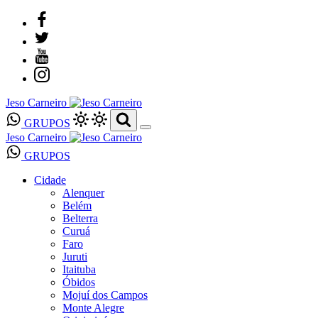
Jeso Carneiro
GRUPOS
Jeso Carneiro
GRUPOS
Cidade
Alenquer
Belém
Belterra
Curuá
Faro
Juruti
Itaituba
Óbidos
Mojuí dos Campos
Monte Alegre