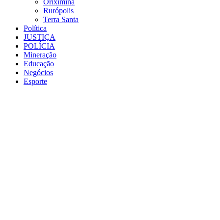
Oriximiná
Rurópolis
Terra Santa
Política
JUSTIÇA
POLÍCIA
Mineração
Educação
Negócios
Esporte