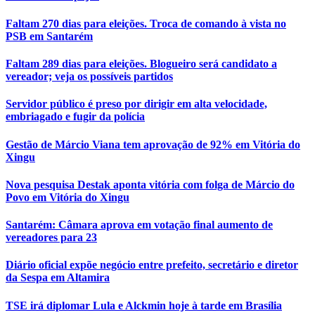
Faltam 270 dias para eleições. Troca de comando à vista no
PSB em Santarém
Faltam 289 dias para eleições. Blogueiro será candidato a
vereador; veja os possíveis partidos
Servidor público é preso por dirigir em alta velocidade,
embriagado e fugir da polícia
Gestão de Márcio Viana tem aprovação de 92% em Vitória do
Xingu
Nova pesquisa Destak aponta vitória com folga de Márcio do
Povo em Vitória do Xingu
Santarém: Câmara aprova em votação final aumento de
vereadores para 23
Diário oficial expõe negócio entre prefeito, secretário e diretor
da Sespa em Altamira
TSE irá diplomar Lula e Alckmin hoje à tarde em Brasília