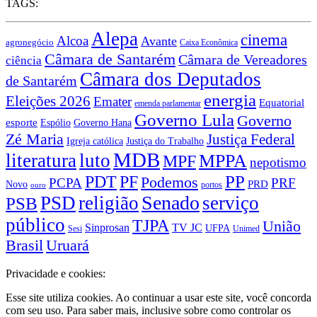
TAGS:
Alepa
cinema
Alcoa
Avante
agronegócio
Caixa Econômica
Câmara de Santarém
Câmara de Vereadores
ciência
Câmara dos Deputados
de Santarém
energia
Eleições 2026
Emater
Equatorial
emenda parlamentar
Governo Lula
Governo
esporte
Governo Hana
Espólio
Zé Maria
Justiça Federal
Igreja católica
Justiça do Trabalho
MDB
literatura
luto
MPPA
MPF
nepotismo
PDT
PP
PF
Podemos
PCPA
PRF
PRD
Novo
portos
ouro
Senado
PSD
religião
serviço
PSB
público
TJPA
União
Sinprosan
TV JC
UFPA
Sesi
Unimed
Brasil
Uruará
Privacidade e cookies:
Esse site utiliza cookies. Ao continuar a usar este site, você concorda
com seu uso. Para saber mais, inclusive sobre como controlar os