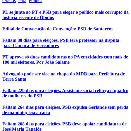
Óbidos
Pará
Política
PL se junta ao PT e PSB para eleger o político mais corrupto da
história recente de Óbidos
Edital de Convocação de Convenção: PSB de Santarém
Faltam 80 dias para eleições. PSB terá professor na disputa
para Câmara de Vereadores
PT aprova só duas candidaturas no PA em cidades com mais de
100 mil eleitores. Por João Salame
Advogado pode ser vice na chapa do MDB para Prefeitura de
Terra Santa
Faltam 229 dias para eleições. Assistente social reforça o quadro
de mulheres do PSB
Faltam 264 dias para eleições. PSB expulsa Gerlande sem perda
de mandato; leia a carta
Faltam 268 dias para eleições. PSB deve apoiar candidatura de
José Maria Tapajós