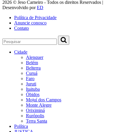
2026 © Jeso Carneiro - Todos os direitos Reservados |
Desenvolvido por
ED
Política de Privacidade
Anuncie conosco
Contato
Cidade
Alenquer
Belém
Belterra
Curuá
Faro
Juruti
Itaituba
Óbidos
Mojuí dos Campos
Monte Alegre
Oriximiná
Rurópolis
Terra Santa
Política
JUSTIÇA