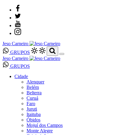
Jeso Carneiro
GRUPOS
Jeso Carneiro
GRUPOS
Cidade
Alenquer
Belém
Belterra
Curuá
Faro
Juruti
Itaituba
Óbidos
Mojuí dos Campos
Monte Alegre