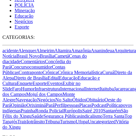
POLÍCIA
Mineração
Educação
Negócios
Esporte
CATEGORIAS:
acidente
Alenquer
Almeirim
Altamira
Amazônia
Ananindeua
Arquitetura
Notícia
Brasil Novo
Brasília
Cametá
Cenas do
dia
cidade
Comentários
Concórdia do
Pará
Concurso
consumidor
Contas
Públicas
Contraponto
Crônica
Crônica Memorialística
Curuá
Direto da
Alepa
Direto de Brasília
Edital
Educação
Educação e
Cultura
Enquete
Esporte
Eventos
Exibir no
Slide
Faro
Humor
Infraestrutura
Internacional
Internet
Itaituba
Jacareacan
dos Campos
Mojuí dos Campos
Monte
Alegre
Navegação
Negócios
No Salto
Óbidos
Obituário
Oeste do
Pará
Opinião
Oriximiná
Pará
Perfil
pessoas
Placas
Podcast
Política
povos
indígenas
Prainha
Ronda Policial
Rurópolis
Sairé 2010
Santarém
São
Félix do Xingu
Saúde
Segurança Pública
sindicalismo
Terra Santa
Top
Tapajós
Trairão
trânsito
Tribuna
Turismo
Ufopa
Uncategorized
Vitória
do Xingu