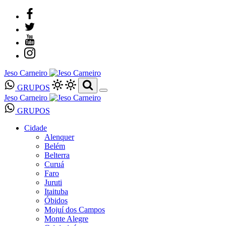
Jeso Carneiro
GRUPOS
Jeso Carneiro
GRUPOS
Cidade
Alenquer
Belém
Belterra
Curuá
Faro
Juruti
Itaituba
Óbidos
Mojuí dos Campos
Monte Alegre