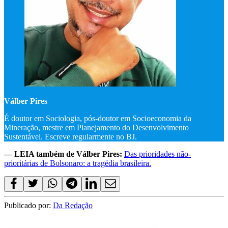
Válber Pires
É doutor em Sociologia, pós-doutor em Socioeconomia da
Mineração, mestre em Planejamento do Desenvolvimento
Sustentável. Escreve regularmente no BJ.
— LEIA também de Válber Pires:
Das prioridades não-
prioritárias de Bolsonaro: a tragédia brasileira.
Publicado por:
Da Redação