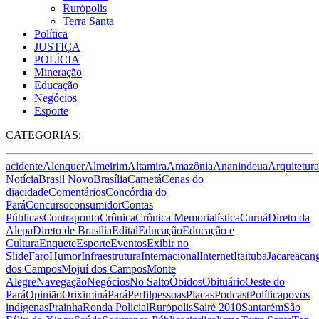
Rurópolis
Terra Santa
Política
JUSTIÇA
POLÍCIA
Mineração
Educação
Negócios
Esporte
CATEGORIAS:
acidente
Alenquer
Almeirim
Altamira
Amazônia
Ananindeua
Arquitetura
Notícia
Brasil Novo
Brasília
Cametá
Cenas do
dia
cidade
Comentários
Concórdia do
Pará
Concurso
consumidor
Contas
Públicas
Contraponto
Crônica
Crônica Memorialística
Curuá
Direto da
Alepa
Direto de Brasília
Edital
Educação
Educação e
Cultura
Enquete
Esporte
Eventos
Exibir no
Slide
Faro
Humor
Infraestrutura
Internacional
Internet
Itaituba
Jacareacan
dos Campos
Mojuí dos Campos
Monte
Alegre
Navegação
Negócios
No Salto
Óbidos
Obituário
Oeste do
Pará
Opinião
Oriximiná
Pará
Perfil
pessoas
Placas
Podcast
Política
povos
indígenas
Prainha
Ronda Policial
Rurópolis
Sairé 2010
Santarém
São