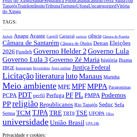
Félix do Xingu
Saúde
Segurança Pública
sindicalismo
Terra Santa
Top
Tapajós
Trairão
trânsito
Tribuna
Turismo
Ufopa
Uncategorized
Vitória
do Xingu
TAGS:
Anapu
Avante
ciência
Carnaval
Cargill
Airbnb
cartório
Câmara de Prainha
Câmara de Santarém
Eleições
Detran
Câmara de Óbidos
Governo Lula
Governo Helder 2
2026
Fundeb
Governo Lula 3
Governo Zé Maria
história
Ibama
Justiça Federal
IBGE
Instagram
Jogo online
Inventário
Licitação
literatura
luto
Manaus
Marinha
Meio ambiente
MPPA
MPF
MPE
Paragominas
PDT
PF
PL
Podemos
PCPA
Perfuga
PMPA
perfil
religião
PP
Republicanos
Seduc
Sefa
Rio Tapajós
TJPA
TCM
TRE
TSE
TRT8
UFOPA
Semsa
Ulbra
universidade
União Brasil
UPA 24h
Privacidade e cookies: