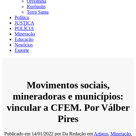
Oriximiná
Rurópolis
Terra Santa
Política
JUSTIÇA
POLÍCIA
Mineração
Educação
Negócios
Esporte
Movimentos sociais,
mineradoras e municípios:
vincular a CFEM. Por Válber
Pires
Publicado em
14/01/2022
por
Da Redação
em
Artigos
,
Mineração
,