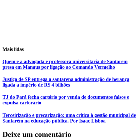
Mais lidas
Quem é a advogada e professora universitária de Santarém
presa em Manaus por ligação ao Comando Vermelho
Justiça de SP entrega a santarena administração de herança
ligada a império de R$ 4 bilhões
TJ do Pará fecha cartório por venda de documentos falsos e
expulsa cartorário
Terceirização e precarização: uma crítica à gestão municipal de
Santarém na educação pública. Por Isaac Lisboa
Deixe um comentário