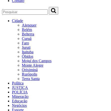
Contato
Cidade
Alenquer
Belém
Belterra
Curuá
Faro
Juruti
Itaituba
Óbidos
Mojuí dos Campos
Monte Alegre
Oriximiná
Rurópolis
Terra Santa
Política
JUSTIÇA
POLÍCIA
Mineração
Educação
Negócios
Esporte