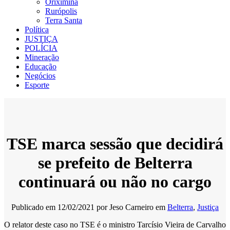
Oriximiná
Rurópolis
Terra Santa
Política
JUSTIÇA
POLÍCIA
Mineração
Educação
Negócios
Esporte
TSE marca sessão que decidirá
se prefeito de Belterra
continuará ou não no cargo
Publicado em
12/02/2021
por
Jeso Carneiro
em
Belterra
,
Justiça
O relator deste caso no TSE é o ministro Tarcísio Vieira de Carvalho