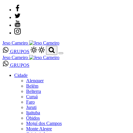
Jeso Carneiro
GRUPOS
Jeso Carneiro
GRUPOS
Cidade
Alenquer
Belém
Belterra
Curuá
Faro
Juruti
Itaituba
Óbidos
Mojuí dos Campos
Monte Alegre