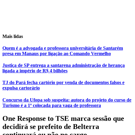
Mais lidas
Quem é a advogada e professora universitária de Santarém
presa em Manaus por ligação ao Comando Vermelho
Justiça de SP entrega a santarena administração de herança
ligada a império de R$ 4 bilhões
TJ do Pará fecha cartório por venda de documentos falsos e
expulsa cartorário
Concurso da Ufopa sob suspeita: autora do projeto do curso de
Turismo é a 1ª colocada para vaga de professora
One Response to TSE marca sessão que
decidirá se prefeito de Belterra
continuará ou não no cargo