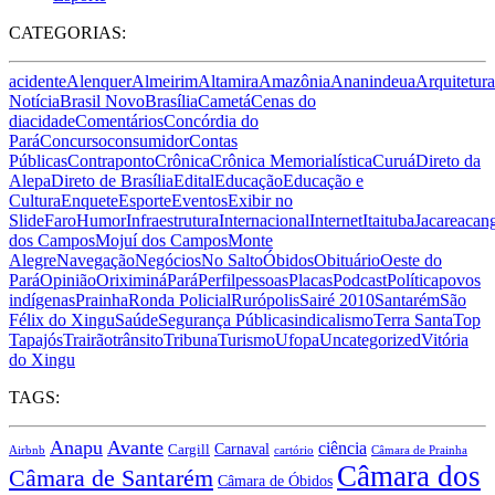
CATEGORIAS:
acidente
Alenquer
Almeirim
Altamira
Amazônia
Ananindeua
Arquitetura
Notícia
Brasil Novo
Brasília
Cametá
Cenas do
dia
cidade
Comentários
Concórdia do
Pará
Concurso
consumidor
Contas
Públicas
Contraponto
Crônica
Crônica Memorialística
Curuá
Direto da
Alepa
Direto de Brasília
Edital
Educação
Educação e
Cultura
Enquete
Esporte
Eventos
Exibir no
Slide
Faro
Humor
Infraestrutura
Internacional
Internet
Itaituba
Jacareacan
dos Campos
Mojuí dos Campos
Monte
Alegre
Navegação
Negócios
No Salto
Óbidos
Obituário
Oeste do
Pará
Opinião
Oriximiná
Pará
Perfil
pessoas
Placas
Podcast
Política
povos
indígenas
Prainha
Ronda Policial
Rurópolis
Sairé 2010
Santarém
São
Félix do Xingu
Saúde
Segurança Pública
sindicalismo
Terra Santa
Top
Tapajós
Trairão
trânsito
Tribuna
Turismo
Ufopa
Uncategorized
Vitória
do Xingu
TAGS:
Anapu
Avante
ciência
Carnaval
Cargill
Airbnb
cartório
Câmara de Prainha
Câmara dos
Câmara de Santarém
Câmara de Óbidos