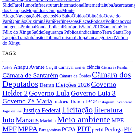
Slide
Faro
Humor
Infraestrutura
Internacional
Internet
Itaituba
Jacareacan
dos Campos
Mojuí dos Campos
Monte
Alegre
Navegação
Negócios
No Salto
Óbidos
Obituário
Oeste do
Pará
Opinião
Oriximiná
Pará
Perfil
pessoas
Placas
Podcast
Política
povos
indígenas
Prainha
Ronda Policial
Rurópolis
Sairé 2010
Santarém
São
Félix do Xingu
Saúde
Segurança Pública
sindicalismo
Terra Santa
Top
Tapajós
Trairão
trânsito
Tribuna
Turismo
Ufopa
Uncategorized
Vitória
do Xingu
TAGS:
Anapu
Avante
ciência
Carnaval
Cargill
Airbnb
cartório
Câmara de Prainha
Câmara dos
Câmara de Santarém
Câmara de Óbidos
Deputados
Governo
Eleições 2026
Detran
Governo Lula
Helder 2
Governo Lula 3
Governo Zé Maria
história
Ibama
IBGE
Instagram
Inventário
Licitação
literatura
Justiça Federal
Jogo online
Meio ambiente
luto
Manaus
MPE
Marinha
MPPA
MPF
PDT
PF
PCPA
Perfuga
perfil
Paragominas