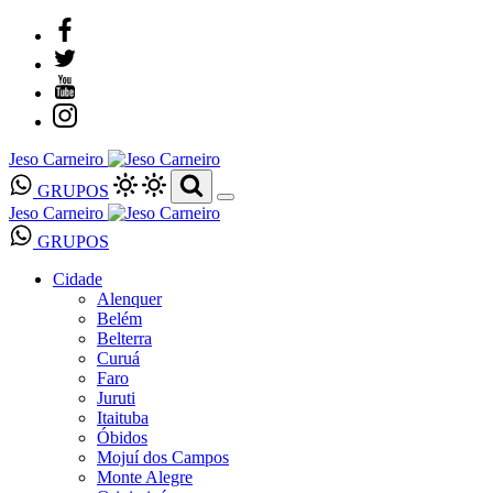
Jeso Carneiro
GRUPOS
Jeso Carneiro
GRUPOS
Cidade
Alenquer
Belém
Belterra
Curuá
Faro
Juruti
Itaituba
Óbidos
Mojuí dos Campos
Monte Alegre