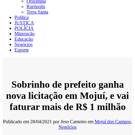
Oriximiná
Rurópolis
Terra Santa
Política
JUSTIÇA
POLÍCIA
Mineração
Educação
Negócios
Esporte
Sobrinho de prefeito ganha
nova licitação em Mojuí, e vai
faturar mais de R$ 1 milhão
Publicado em
28/04/2021
por
Jeso Carneiro
em
Mojuí dos Campos
,
Negócios