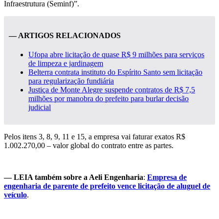
Infraestrutura (Seminf)”.
— ARTIGOS RELACIONADOS
Ufopa abre licitação de quase R$ 9 milhões para serviços
de limpeza e jardinagem
Belterra contrata instituto do Espírito Santo sem licitação
para regularização fundiária
Justiça de Monte Alegre suspende contratos de R$ 7,5
milhões por manobra do prefeito para burlar decisão
judicial
Pelos itens 3, 8, 9, 11 e 15, a empresa vai faturar exatos R$
1.002.270,00 – valor global do contrato entre as partes.
— LEIA também sobre a Aeli Engenharia
:
Empresa de
engenharia de parente de prefeito vence licitação de aluguel de
veículo
.