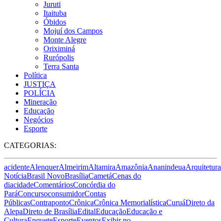
Juruti
Itaituba
Óbidos
Mojuí dos Campos
Monte Alegre
Oriximiná
Rurópolis
Terra Santa
Política
JUSTIÇA
POLÍCIA
Mineração
Educação
Negócios
Esporte
CATEGORIAS:
acidente
Alenquer
Almeirim
Altamira
Amazônia
Ananindeua
Arquitetura
Notícia
Brasil Novo
Brasília
Cametá
Cenas do
dia
cidade
Comentários
Concórdia do
Pará
Concurso
consumidor
Contas
Públicas
Contraponto
Crônica
Crônica Memorialística
Curuá
Direto da
Alepa
Direto de Brasília
Edital
Educação
Educação e
Cultura
Enquete
Esporte
Eventos
Exibir no