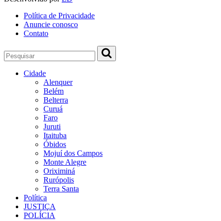
Política de Privacidade
Anuncie conosco
Contato
Cidade
Alenquer
Belém
Belterra
Curuá
Faro
Juruti
Itaituba
Óbidos
Mojuí dos Campos
Monte Alegre
Oriximiná
Rurópolis
Terra Santa
Política
JUSTIÇA
POLÍCIA