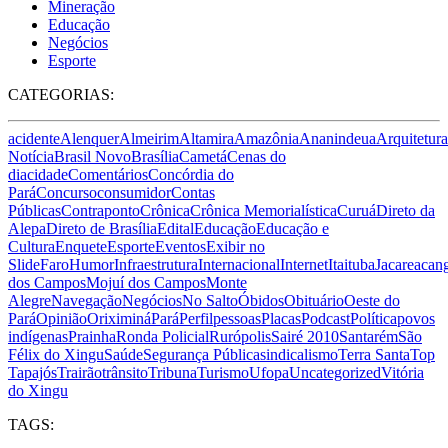
Mineração
Educação
Negócios
Esporte
CATEGORIAS:
acidente
Alenquer
Almeirim
Altamira
Amazônia
Ananindeua
Arquitetura
Notícia
Brasil Novo
Brasília
Cametá
Cenas do
dia
cidade
Comentários
Concórdia do
Pará
Concurso
consumidor
Contas
Públicas
Contraponto
Crônica
Crônica Memorialística
Curuá
Direto da
Alepa
Direto de Brasília
Edital
Educação
Educação e
Cultura
Enquete
Esporte
Eventos
Exibir no
Slide
Faro
Humor
Infraestrutura
Internacional
Internet
Itaituba
Jacareacan
dos Campos
Mojuí dos Campos
Monte
Alegre
Navegação
Negócios
No Salto
Óbidos
Obituário
Oeste do
Pará
Opinião
Oriximiná
Pará
Perfil
pessoas
Placas
Podcast
Política
povos
indígenas
Prainha
Ronda Policial
Rurópolis
Sairé 2010
Santarém
São
Félix do Xingu
Saúde
Segurança Pública
sindicalismo
Terra Santa
Top
Tapajós
Trairão
trânsito
Tribuna
Turismo
Ufopa
Uncategorized
Vitória
do Xingu
TAGS: