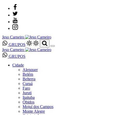
Jeso Carneiro
GRUPOS
Jeso Carneiro
GRUPOS
Cidade
Alenquer
Belém
Belterra
Curuá
Faro
Juruti
Itaituba
Óbidos
Mojuí dos Campos
Monte Alegre