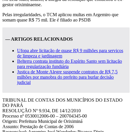
gestor oriximinaense.
Pelas irregularidades, o TCM aplicou multas em Argemiro que
somam quase R$ 75 mil. Ele é filiado ao PSDB
— ARTIGOS RELACIONADOS
Ufopa abre licitação de quase R$ 9 milhões para serviços
de limpeza e jardinagem
Belterra contrata instituto do Espírito Santo sem licitação
para regularização fundiária
Justiça de Monte Alegre suspende contratos de R$ 7,5
milhões por manobra do prefeito para burlar decisão
judicial
TRIBUNAL DE CONTAS DOS MUNICÍPIOS DO ESTADO
DO PARÁ
RESOLUÇÃO Nº 9.934, DE 14/12/2010
Processo nº 0530012006-00 – 200704345-00
Origem: Prefeitura Municipal de Oriximiná
Assunto: Prestação de Contas de 2006
Responsável: Argemiro José Wanderley Picanço Diniz