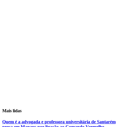
Mais lidas
Quem é a advogada e professora universitária de Santarém
presa em Manaus por ligação ao Comando Vermelho