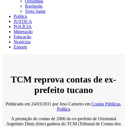
Oriximiná
Rurópolis
Terra Santa
Política
JUSTIÇA
POLÍCIA
Mineração
Educação
Negócios
Esporte
TCM reprova contas de ex-
prefeito tucano
Publicado em
24/03/2011
por
Jeso Carneiro
em
Contas Públicas
,
Política
A prestação de contas de 2006 do ex-prefeito de Oriximiná
Argemiro Diniz (foto) ganhou do TCM (Tribunal de Contas dos