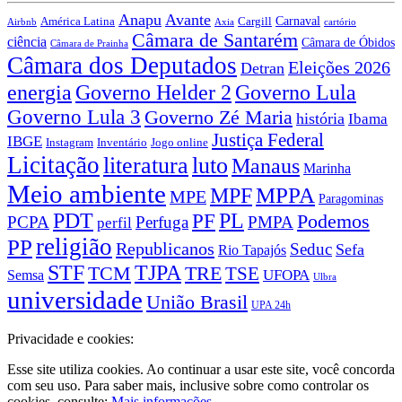
Anapu
Avante
Carnaval
América Latina
Cargill
Airbnb
Axia
cartório
Câmara de Santarém
ciência
Câmara de Óbidos
Câmara de Prainha
Câmara dos Deputados
Eleições 2026
Detran
energia
Governo Lula
Governo Helder 2
Governo Lula 3
Governo Zé Maria
história
Ibama
Justiça Federal
IBGE
Instagram
Jogo online
Inventário
Licitação
literatura
luto
Manaus
Marinha
Meio ambiente
MPPA
MPF
MPE
Paragominas
PDT
PF
PL
Podemos
PCPA
Perfuga
PMPA
perfil
religião
PP
Republicanos
Seduc
Sefa
Rio Tapajós
STF
TJPA
TCM
TRE
TSE
UFOPA
Semsa
Ulbra
universidade
União Brasil
UPA 24h
Privacidade e cookies:
Esse site utiliza cookies. Ao continuar a usar este site, você concorda
com seu uso. Para saber mais, inclusive sobre como controlar os
cookies, consulte:
Mais informações