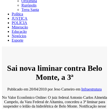
Oriximiná
Rurópolis
Terra Santa
Política
JUSTIÇA
POLÍCIA
Mineração
Educação
Negócios
Esporte
Sai nova liminar contra Belo
Monte, a 3ª
Publicado em
20/04/2010
por
Jeso Carneiro
em
Infraestrutura
No Valor Econômico Online: O juiz federal Antonio Carlos Almeida
Campelo, da Vara Federal de Altamira, concedeu a 3ª liminar para
suspender o leilão da hidrelétrica de Belo Monte. Notificação nesse