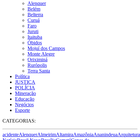
Alenquer
Belém
Belterra
Curuá
Faro
Juruti
Itaituba
Óbidos
Mojuí dos Campos
Monte Alegre
Oriximiná
Rurópolis
Terra Santa
Política
JUSTIÇA
POLÍCIA
Mineração
Educação
Negócios
Esporte
CATEGORIAS:
acidente
Alenquer
Almeirim
Altamira
Amazônia
Ananindeua
Arquitetura