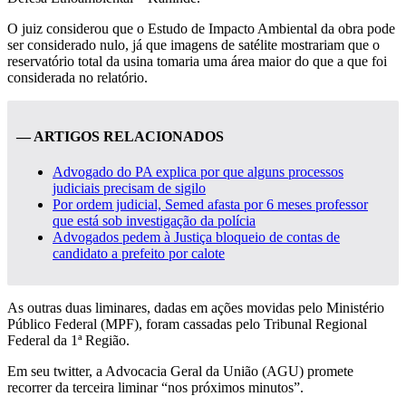
O juiz considerou que o Estudo de Impacto Ambiental da obra pode
ser considerado nulo, já que imagens de satélite mostrariam que o
reservatório total da usina tomaria uma área maior do que a que foi
considerada no relatório.
— ARTIGOS RELACIONADOS
Advogado do PA explica por que alguns processos
judiciais precisam de sigilo
Por ordem judicial, Semed afasta por 6 meses professor
que está sob investigação da polícia
Advogados pedem à Justiça bloqueio de contas de
candidato a prefeito por calote
As outras duas liminares, dadas em ações movidas pelo Ministério
Público Federal (MPF), foram cassadas pelo Tribunal Regional
Federal da 1ª Região.
Em seu twitter, a Advocacia Geral da União (AGU) promete
recorrer da terceira liminar “nos próximos minutos”.