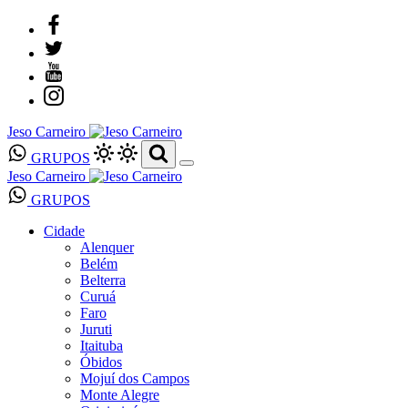
Jeso Carneiro
GRUPOS
Jeso Carneiro
GRUPOS
Cidade
Alenquer
Belém
Belterra
Curuá
Faro
Juruti
Itaituba
Óbidos
Mojuí dos Campos
Monte Alegre