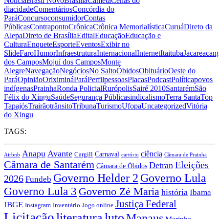
Notícia
Brasil Novo
Brasília
Cametá
Cenas do
dia
cidade
Comentários
Concórdia do
Pará
Concurso
consumidor
Contas
Públicas
Contraponto
Crônica
Crônica Memorialística
Curuá
Direto da
Alepa
Direto de Brasília
Edital
Educação
Educação e
Cultura
Enquete
Esporte
Eventos
Exibir no
Slide
Faro
Humor
Infraestrutura
Internacional
Internet
Itaituba
Jacareacan
dos Campos
Mojuí dos Campos
Monte
Alegre
Navegação
Negócios
No Salto
Óbidos
Obituário
Oeste do
Pará
Opinião
Oriximiná
Pará
Perfil
pessoas
Placas
Podcast
Política
povos
indígenas
Prainha
Ronda Policial
Rurópolis
Sairé 2010
Santarém
São
Félix do Xingu
Saúde
Segurança Pública
sindicalismo
Terra Santa
Top
Tapajós
Trairão
trânsito
Tribuna
Turismo
Ufopa
Uncategorized
Vitória
do Xingu
TAGS:
Anapu
Avante
ciência
Carnaval
Cargill
Airbnb
cartório
Câmara de Prainha
Câmara de Santarém
Eleições
Detran
Câmara de Óbidos
Governo Lula
Governo Helder 2
2026
Fundeb
Governo Lula 3
Governo Zé Maria
história
Ibama
Justiça Federal
IBGE
Instagram
Jogo online
Inventário
Licitação
literatura
luto
Manaus