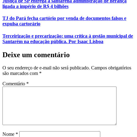
Justiça de SP entrega a santarena administração de herança
ligada a império de R$ 4 bilhões
TJ do Pará fecha cartório por venda de documentos falsos e
expulsa cartorário
Terceirização e precarização: uma crítica à gestão municipal de
Santarém na educação pública. Por Isaac Lisboa
Deixe um comentário
O seu endereço de e-mail não será publicado.
Campos obrigatórios
são marcados com
*
Comentário
*
Nome
*