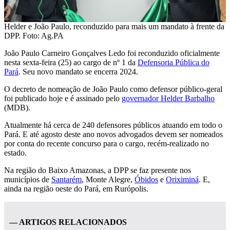
Helder e João Paulo, reconduzido para mais um mandato à frente da
DPP. Foto: Ag.PA
João Paulo Carneiro Gonçalves Ledo foi reconduzido oficialmente
nesta sexta-feira (25) ao cargo de nº 1 da
Defensoria Pública do
Pará
. Seu novo mandato se encerra 2024.
O decreto de nomeação de João Paulo como defensor público-geral
foi publicado hoje e é assinado pelo
governador Helder Barbalho
(MDB).
Atualmente há cerca de 240 defensores públicos atuando em todo o
Pará. E até agosto deste ano novos advogados devem ser nomeados
por conta do recente concurso para o cargo, recém-realizado no
estado.
Na região do Baixo Amazonas, a DPP se faz presente nos
municípios de
Santarém
, Monte Alegre,
Óbidos
e
Oriximiná
. E,
ainda na região oeste do Pará, em Rurópolis.
— ARTIGOS RELACIONADOS