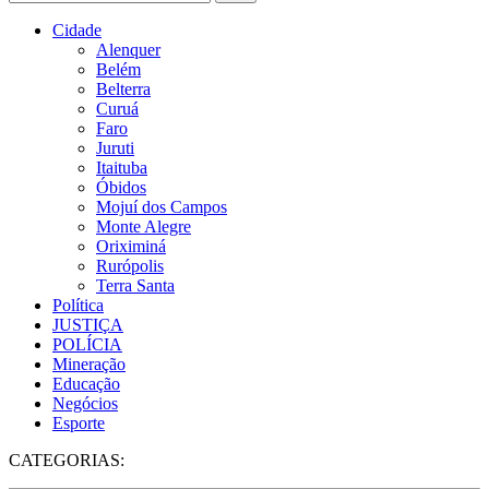
Cidade
Alenquer
Belém
Belterra
Curuá
Faro
Juruti
Itaituba
Óbidos
Mojuí dos Campos
Monte Alegre
Oriximiná
Rurópolis
Terra Santa
Política
JUSTIÇA
POLÍCIA
Mineração
Educação
Negócios
Esporte
CATEGORIAS: