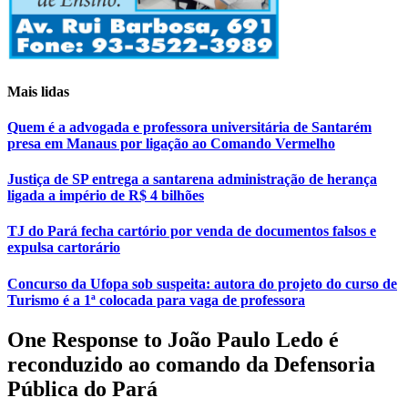
Mais lidas
Quem é a advogada e professora universitária de Santarém
presa em Manaus por ligação ao Comando Vermelho
Justiça de SP entrega a santarena administração de herança
ligada a império de R$ 4 bilhões
TJ do Pará fecha cartório por venda de documentos falsos e
expulsa cartorário
Concurso da Ufopa sob suspeita: autora do projeto do curso de
Turismo é a 1ª colocada para vaga de professora
One Response to João Paulo Ledo é
reconduzido ao comando da Defensoria
Pública do Pará