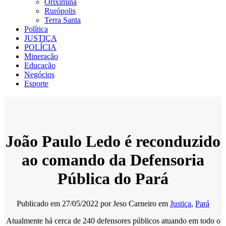
Oriximiná
Rurópolis
Terra Santa
Política
JUSTIÇA
POLÍCIA
Mineração
Educação
Negócios
Esporte
João Paulo Ledo é reconduzido
ao comando da Defensoria
Pública do Pará
Publicado em
27/05/2022
por
Jeso Carneiro
em
Justiça
,
Pará
Atualmente há cerca de 240 defensores públicos atuando em todo o