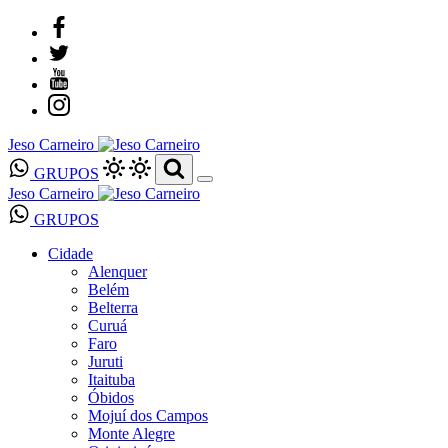
Jeso Carneiro
GRUPOS
Jeso Carneiro
GRUPOS
Cidade
Alenquer
Belém
Belterra
Curuá
Faro
Juruti
Itaituba
Óbidos
Mojuí dos Campos
Monte Alegre