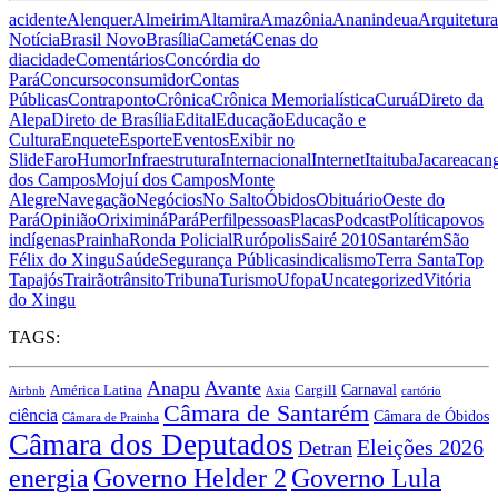
acidente
Alenquer
Almeirim
Altamira
Amazônia
Ananindeua
Arquitetura
Notícia
Brasil Novo
Brasília
Cametá
Cenas do
dia
cidade
Comentários
Concórdia do
Pará
Concurso
consumidor
Contas
Públicas
Contraponto
Crônica
Crônica Memorialística
Curuá
Direto da
Alepa
Direto de Brasília
Edital
Educação
Educação e
Cultura
Enquete
Esporte
Eventos
Exibir no
Slide
Faro
Humor
Infraestrutura
Internacional
Internet
Itaituba
Jacareacan
dos Campos
Mojuí dos Campos
Monte
Alegre
Navegação
Negócios
No Salto
Óbidos
Obituário
Oeste do
Pará
Opinião
Oriximiná
Pará
Perfil
pessoas
Placas
Podcast
Política
povos
indígenas
Prainha
Ronda Policial
Rurópolis
Sairé 2010
Santarém
São
Félix do Xingu
Saúde
Segurança Pública
sindicalismo
Terra Santa
Top
Tapajós
Trairão
trânsito
Tribuna
Turismo
Ufopa
Uncategorized
Vitória
do Xingu
TAGS:
Anapu
Avante
Carnaval
América Latina
Cargill
Airbnb
Axia
cartório
Câmara de Santarém
ciência
Câmara de Óbidos
Câmara de Prainha
Câmara dos Deputados
Eleições 2026
Detran
energia
Governo Lula
Governo Helder 2