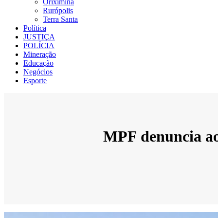
Oriximiná
Rurópolis
Terra Santa
Política
JUSTIÇA
POLÍCIA
Mineração
Educação
Negócios
Esporte
MPF denuncia ao