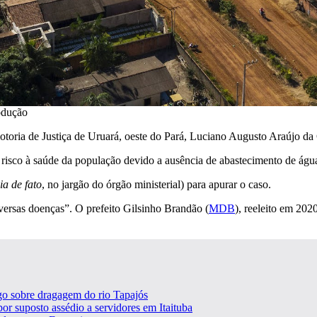
odução
toria de Justiça de Uruará, oeste do Pará, Luciano Augusto Araújo da 
sco à saúde da população devido a ausência de abastecimento de água t
ia de fato
, no jargão do órgão ministerial) para apurar o caso.
ersas doenças”. O prefeito Gilsinho Brandão (
MDB
), reeleito em 20
o sobre dragagem do rio Tapajós
r suposto assédio a servidores em Itaituba