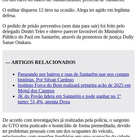
O militar disparou 12 tiros na ocasião. Alega ter agido em legítima
defesa.
O pedido de prisão preventiva (sem data para sair) foi feito pelo
delegado Dmitri Teles e obteve parecer favorável do Ministério
Público do Pará em Santarém, através da promotora de justiça Dully
Sanae Otakara.
— ARTIGOS RELACIONADOS
Passeando por bairros e ruas de Santarém que nos contam
histórias. Por Silvan Cardoso
Instituto Força do Bem realizará primeira ação de 2025 em
Mojuí dos Campos
JK do Povão lidera em Santarém e pode ganhar no 1º
turno: 51,4%, aponta Doxa
De acordo com investigações já realizadas pela polícia, o sargento
do GTO teria praticado o homicídio de forma premeditada, devido
ter problemas pessoais com um dos ocupantes do veículo,
relacionados com questões fundiárias em uma ocupação da cidade.