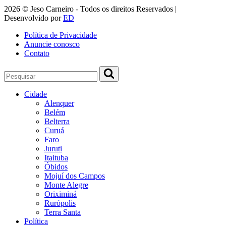
2026 © Jeso Carneiro - Todos os direitos Reservados |
Desenvolvido por
ED
Política de Privacidade
Anuncie conosco
Contato
Cidade
Alenquer
Belém
Belterra
Curuá
Faro
Juruti
Itaituba
Óbidos
Mojuí dos Campos
Monte Alegre
Oriximiná
Rurópolis
Terra Santa
Política