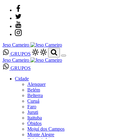
Jeso Carneiro
GRUPOS
Jeso Carneiro
GRUPOS
Cidade
Alenquer
Belém
Belterra
Curuá
Faro
Juruti
Itaituba
Óbidos
Mojuí dos Campos
Monte Alegre