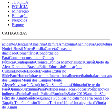
JUSTIÇA
POLÍCIA
Mineração
Educação
Negócios
Esporte
CATEGORIAS:
acidente
Alenquer
Almeirim
Altamira
Amazônia
Ananindeua
Arquitetura
Notícia
Brasil Novo
Brasília
Cametá
Cenas do
dia
cidade
Comentários
Concórdia do
Pará
Concurso
consumidor
Contas
Públicas
Contraponto
Crônica
Crônica Memorialística
Curuá
Direto da
Alepa
Direto de Brasília
Edital
Educação
Educação e
Cultura
Enquete
Esporte
Eventos
Exibir no
Slide
Faro
Humor
Infraestrutura
Internacional
Internet
Itaituba
Jacareacan
dos Campos
Mojuí dos Campos
Monte
Alegre
Navegação
Negócios
No Salto
Óbidos
Obituário
Oeste do
Pará
Opinião
Oriximiná
Pará
Perfil
pessoas
Placas
Podcast
Política
povos
indígenas
Prainha
Ronda Policial
Rurópolis
Sairé 2010
Santarém
São
Félix do Xingu
Saúde
Segurança Pública
sindicalismo
Terra Santa
Top
Tapajós
Trairão
trânsito
Tribuna
Turismo
Ufopa
Uncategorized
Vitória
do Xingu