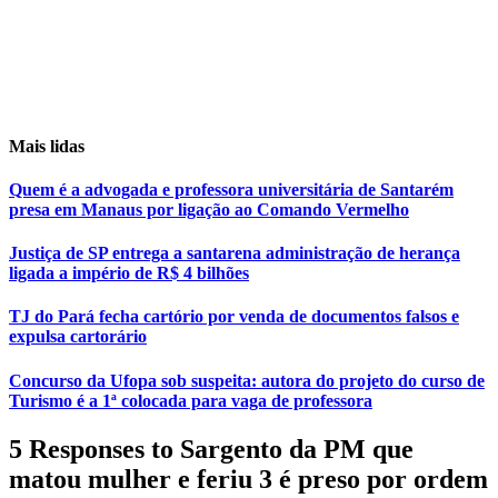
Mais lidas
Quem é a advogada e professora universitária de Santarém
presa em Manaus por ligação ao Comando Vermelho
Justiça de SP entrega a santarena administração de herança
ligada a império de R$ 4 bilhões
TJ do Pará fecha cartório por venda de documentos falsos e
expulsa cartorário
Concurso da Ufopa sob suspeita: autora do projeto do curso de
Turismo é a 1ª colocada para vaga de professora
5 Responses to Sargento da PM que
matou mulher e feriu 3 é preso por ordem