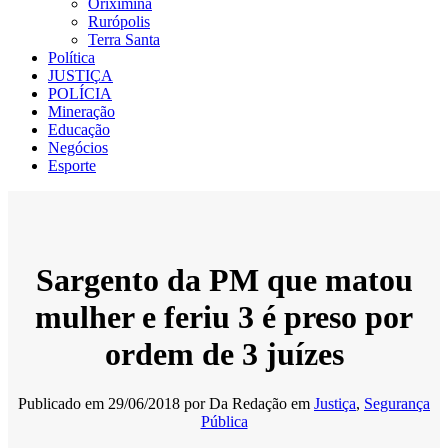
Oriximiná
Rurópolis
Terra Santa
Política
JUSTIÇA
POLÍCIA
Mineração
Educação
Negócios
Esporte
Sargento da PM que matou
mulher e feriu 3 é preso por
ordem de 3 juízes
Publicado em
29/06/2018
por
Da Redação
em
Justiça
,
Segurança
Pública