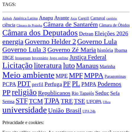
TAGS:
Anapu
Avante
Carnaval
América Latina
Cargill
Airbnb
Axia
cartório
Câmara de Santarém
ciência
Câmara de Óbidos
Câmara de Prainha
Câmara dos Deputados
Eleições 2026
Detran
energia
Governo Lula
Governo Helder 2
Governo Lula 3
Governo Zé Maria
história
Ibama
Justiça Federal
IBGE
Instagram
Jogo online
Inventário
Licitação
literatura
luto
Manaus
Marinha
Meio ambiente
MPPA
MPF
MPE
Paragominas
PDT
PF
PL
Podemos
PCPA
Perfuga
PMPA
perfil
religião
PP
Republicanos
Seduc
Sefa
Rio Tapajós
STF
TJPA
TCM
TRE
TSE
UFOPA
Semsa
Ulbra
universidade
União Brasil
UPA 24h
Privacidade e cookies: