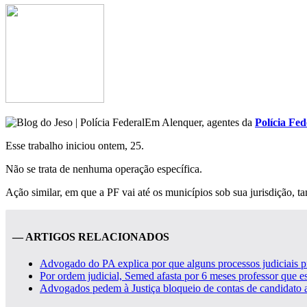
Em Alenquer, agentes da
Polícia Fed
Esse trabalho iniciou ontem, 25.
Não se trata de nenhuma operação específica.
Ação similar, em que a PF vai até os municípios sob sua jurisdição, t
— ARTIGOS RELACIONADOS
Advogado do PA explica por que alguns processos judiciais pr
Por ordem judicial, Semed afasta por 6 meses professor que es
Advogados pedem à Justiça bloqueio de contas de candidato a 