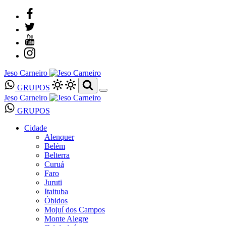
Jeso Carneiro
GRUPOS
Jeso Carneiro
GRUPOS
Cidade
Alenquer
Belém
Belterra
Curuá
Faro
Juruti
Itaituba
Óbidos
Mojuí dos Campos
Monte Alegre