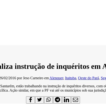
aliza instrução de inquéritos em 
26/02/2016
por
Jeso Carneiro
em
Alenquer
,
Itaituba
,
Oeste do Pará
,
Seg
antarém, estão trabalhando na instrução de inquéritos diversos, com ob
ífica. Ação similar, em que a PF vai até os municípios sob sua jurisdi