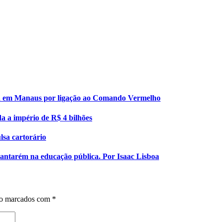
esa em Manaus por ligação ao Comando Vermelho
da a império de R$ 4 bilhões
lsa cartorário
 Santarém na educação pública. Por Isaac Lisboa
ão marcados com
*