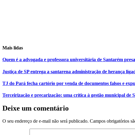
Mais lidas
Quem é a advogada e professora universitária de Santarém pr
Justiça de SP entrega a santarena administração de herança liga
TJ do Pará fecha cartório por venda de documentos falsos e expu
Terceirização e precarização: uma crítica à gestão municipal de
Deixe um comentário
O seu endereço de e-mail não será publicado.
Campos obrigatórios s