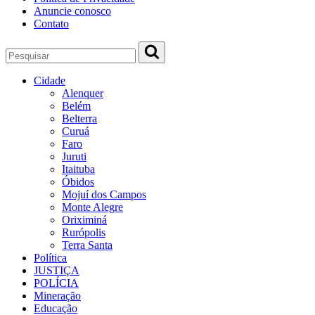
Anuncie conosco
Contato
Cidade
Alenquer
Belém
Belterra
Curuá
Faro
Juruti
Itaituba
Óbidos
Mojuí dos Campos
Monte Alegre
Oriximiná
Rurópolis
Terra Santa
Política
JUSTIÇA
POLÍCIA
Mineração
Educação