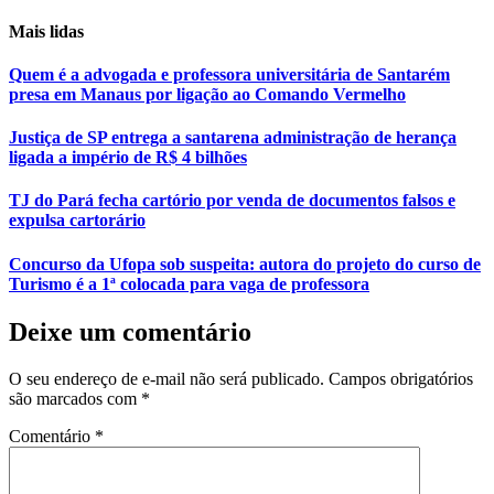
Mais lidas
Quem é a advogada e professora universitária de Santarém
presa em Manaus por ligação ao Comando Vermelho
Justiça de SP entrega a santarena administração de herança
ligada a império de R$ 4 bilhões
TJ do Pará fecha cartório por venda de documentos falsos e
expulsa cartorário
Concurso da Ufopa sob suspeita: autora do projeto do curso de
Turismo é a 1ª colocada para vaga de professora
Deixe um comentário
O seu endereço de e-mail não será publicado.
Campos obrigatórios
são marcados com
*
Comentário
*