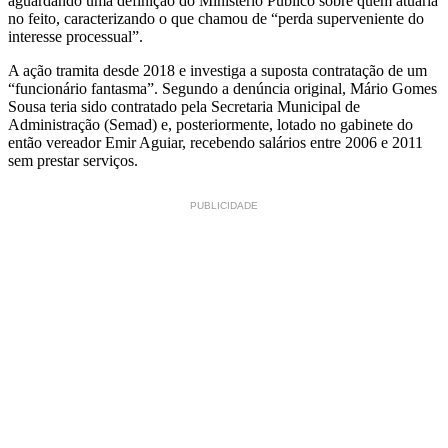
aguardando uma definição do Ministério Público sobre quem atuaria
no feito, caracterizando o que chamou de “perda superveniente do
interesse processual”.
A ação tramita desde 2018 e investiga a suposta contratação de um
“funcionário fantasma”. Segundo a denúncia original, Mário Gomes
Sousa teria sido contratado pela Secretaria Municipal de
Administração (Semad) e, posteriormente, lotado no gabinete do
então vereador Emir Aguiar, recebendo salários entre 2006 e 2011
sem prestar serviços.
PUBLICIDADE