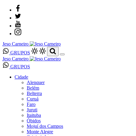
Jeso Carneiro
GRUPOS
Jeso Carneiro
GRUPOS
Cidade
Alenquer
Belém
Belterra
Curuá
Faro
Juruti
Itaituba
Óbidos
Mojuí dos Campos
Monte Alegre