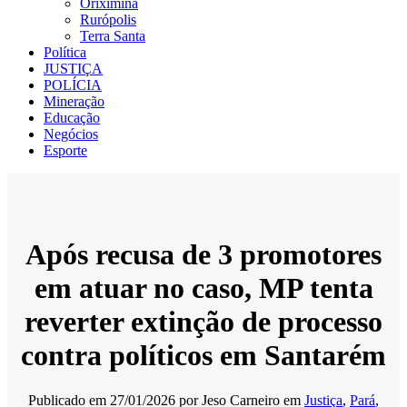
Oriximiná
Rurópolis
Terra Santa
Política
JUSTIÇA
POLÍCIA
Mineração
Educação
Negócios
Esporte
Após recusa de 3 promotores
em atuar no caso, MP tenta
reverter extinção de processo
contra políticos em Santarém
Publicado em
27/01/2026
por
Jeso Carneiro
em
Justiça
,
Pará
,