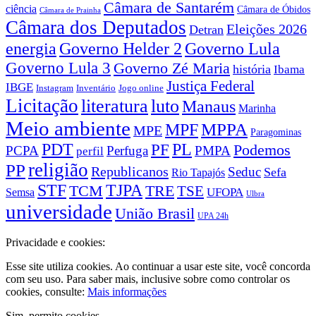
Câmara de Santarém
ciência
Câmara de Óbidos
Câmara de Prainha
Câmara dos Deputados
Eleições 2026
Detran
energia
Governo Lula
Governo Helder 2
Governo Lula 3
Governo Zé Maria
história
Ibama
Justiça Federal
IBGE
Instagram
Jogo online
Inventário
Licitação
literatura
luto
Manaus
Marinha
Meio ambiente
MPPA
MPF
MPE
Paragominas
PDT
PF
PL
Podemos
PCPA
Perfuga
PMPA
perfil
religião
PP
Republicanos
Seduc
Sefa
Rio Tapajós
STF
TJPA
TCM
TRE
TSE
UFOPA
Semsa
Ulbra
universidade
União Brasil
UPA 24h
Privacidade e cookies:
Esse site utiliza cookies. Ao continuar a usar este site, você concorda
com seu uso. Para saber mais, inclusive sobre como controlar os
cookies, consulte:
Mais informações
Sim, permito cookies