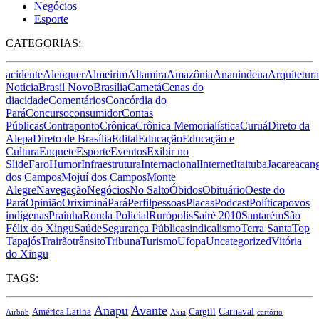
Negócios
Esporte
CATEGORIAS:
acidente
Alenquer
Almeirim
Altamira
Amazônia
Ananindeua
Arquitetura
Notícia
Brasil Novo
Brasília
Cametá
Cenas do
dia
cidade
Comentários
Concórdia do
Pará
Concurso
consumidor
Contas
Públicas
Contraponto
Crônica
Crônica Memorialística
Curuá
Direto da
Alepa
Direto de Brasília
Edital
Educação
Educação e
Cultura
Enquete
Esporte
Eventos
Exibir no
Slide
Faro
Humor
Infraestrutura
Internacional
Internet
Itaituba
Jacareacan
dos Campos
Mojuí dos Campos
Monte
Alegre
Navegação
Negócios
No Salto
Óbidos
Obituário
Oeste do
Pará
Opinião
Oriximiná
Pará
Perfil
pessoas
Placas
Podcast
Política
povos
indígenas
Prainha
Ronda Policial
Rurópolis
Sairé 2010
Santarém
São
Félix do Xingu
Saúde
Segurança Pública
sindicalismo
Terra Santa
Top
Tapajós
Trairão
trânsito
Tribuna
Turismo
Ufopa
Uncategorized
Vitória
do Xingu
TAGS:
Anapu
Avante
Carnaval
América Latina
Cargill
Airbnb
Axia
cartório