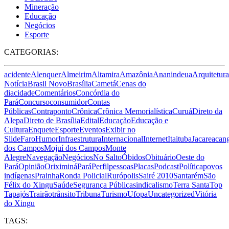
Mineração
Educação
Negócios
Esporte
CATEGORIAS:
acidente
Alenquer
Almeirim
Altamira
Amazônia
Ananindeua
Arquitetura
Notícia
Brasil Novo
Brasília
Cametá
Cenas do
dia
cidade
Comentários
Concórdia do
Pará
Concurso
consumidor
Contas
Públicas
Contraponto
Crônica
Crônica Memorialística
Curuá
Direto da
Alepa
Direto de Brasília
Edital
Educação
Educação e
Cultura
Enquete
Esporte
Eventos
Exibir no
Slide
Faro
Humor
Infraestrutura
Internacional
Internet
Itaituba
Jacareacan
dos Campos
Mojuí dos Campos
Monte
Alegre
Navegação
Negócios
No Salto
Óbidos
Obituário
Oeste do
Pará
Opinião
Oriximiná
Pará
Perfil
pessoas
Placas
Podcast
Política
povos
indígenas
Prainha
Ronda Policial
Rurópolis
Sairé 2010
Santarém
São
Félix do Xingu
Saúde
Segurança Pública
sindicalismo
Terra Santa
Top
Tapajós
Trairão
trânsito
Tribuna
Turismo
Ufopa
Uncategorized
Vitória
do Xingu
TAGS: