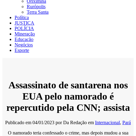
Oriximiná
Rurópolis
Terra Santa
Política
JUSTIÇA
POLÍCIA
Mineração
Educação
Negócios
Esporte
Assassinato de santarena nos
EUA pelo namorado é
repercutido pela CNN; assista
Publicado em
04/01/2023
por
Da Redação
em
Internacional
,
Pará
O namorado teria confessado o crime, mas depois mudou a sua