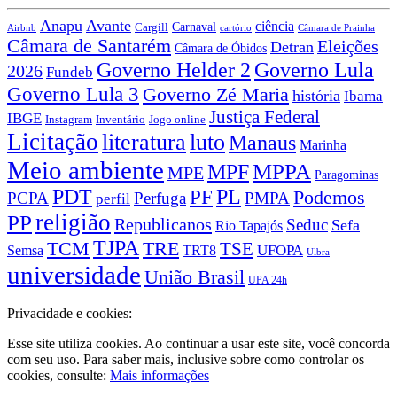
Anapu
Avante
ciência
Carnaval
Cargill
Airbnb
cartório
Câmara de Prainha
Câmara de Santarém
Eleições
Detran
Câmara de Óbidos
Governo Lula
Governo Helder 2
2026
Fundeb
Governo Lula 3
Governo Zé Maria
história
Ibama
Justiça Federal
IBGE
Instagram
Jogo online
Inventário
Licitação
literatura
luto
Manaus
Marinha
Meio ambiente
MPPA
MPF
MPE
Paragominas
PDT
PF
PL
Podemos
PCPA
Perfuga
PMPA
perfil
religião
PP
Republicanos
Seduc
Sefa
Rio Tapajós
TJPA
TCM
TRE
TSE
TRT8
UFOPA
Semsa
Ulbra
universidade
União Brasil
UPA 24h
Privacidade e cookies:
Esse site utiliza cookies. Ao continuar a usar este site, você concorda
com seu uso. Para saber mais, inclusive sobre como controlar os
cookies, consulte:
Mais informações