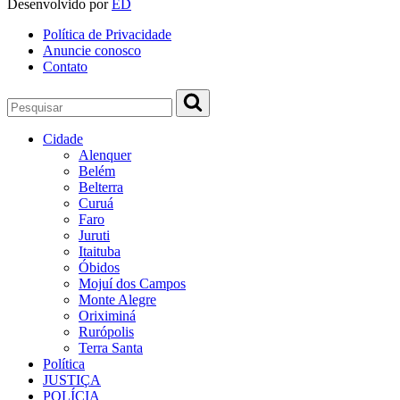
Desenvolvido por
ED
Política de Privacidade
Anuncie conosco
Contato
Cidade
Alenquer
Belém
Belterra
Curuá
Faro
Juruti
Itaituba
Óbidos
Mojuí dos Campos
Monte Alegre
Oriximiná
Rurópolis
Terra Santa
Política
JUSTIÇA
POLÍCIA