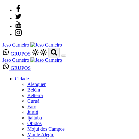
Jeso Carneiro
GRUPOS
Jeso Carneiro
GRUPOS
Cidade
Alenquer
Belém
Belterra
Curuá
Faro
Juruti
Itaituba
Óbidos
Mojuí dos Campos
Monte Alegre