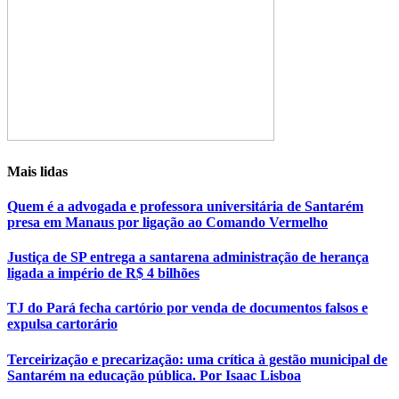
Mais lidas
Quem é a advogada e professora universitária de Santarém
presa em Manaus por ligação ao Comando Vermelho
Justiça de SP entrega a santarena administração de herança
ligada a império de R$ 4 bilhões
TJ do Pará fecha cartório por venda de documentos falsos e
expulsa cartorário
Terceirização e precarização: uma crítica à gestão municipal de
Santarém na educação pública. Por Isaac Lisboa