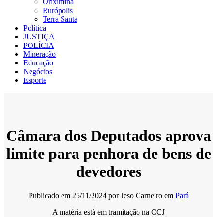
Oriximiná
Rurópolis
Terra Santa
Política
JUSTIÇA
POLÍCIA
Mineração
Educação
Negócios
Esporte
Câmara dos Deputados aprova
limite para penhora de bens de
devedores
Publicado em
25/11/2024
por
Jeso Carneiro
em
Pará
A matéria está em tramitação na CCJ