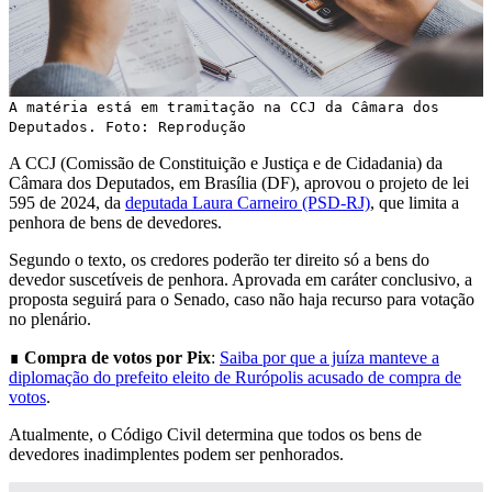
A matéria está em tramitação na CCJ da Câmara dos
Deputados. Foto: Reprodução
A CCJ (Comissão de Constituição e Justiça e de Cidadania) da
Câmara dos Deputados, em Brasília (DF), aprovou o projeto de lei
595 de 2024, da
deputada Laura Carneiro (PSD-RJ)
, que limita a
penhora de bens de devedores.
Segundo o texto, os credores poderão ter direito só a bens do
devedor suscetíveis de penhora. Aprovada em caráter conclusivo, a
proposta seguirá para o Senado, caso não haja recurso para votação
no plenário.
∎
Compra de votos por Pix
:
Saiba por que a juíza manteve a
diplomação do prefeito eleito de Rurópolis acusado de compra de
votos
.
Atualmente, o Código Civil determina que todos os bens de
devedores inadimplentes podem ser penhorados.