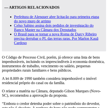
— ARTIGOS RELACIONADOS
Prefeitura de Alenquer abre licitação para primeira etapa
do novo muro de arrimo
Celso Sabino assina dois pedidos de investigação do
Banco Master na Câmara dos Deputados
O Brasil para se tornar a nova Roma de Darcy Ribeiro
precisa derrubar o PL das terras raras. Por Marlon Kauã
Cardoso
O Código de Processo Civil, porém, já oferece uma lista de bens
impenhoráveis, incluindo os imprescindíveis à economia doméstica,
instrumentos de trabalho, vencimento ou salário, pequenas
propriedades rurais familiares e bens públicos.
A lei 8.009 de 1990 também considera impenhorável o imóvel
residencial próprio do casal ou da família.
O relator a matéria na Câmara, deputado Gilson Marques (Novo-
SC), recomendou a aprovação da proposta.
“Embora o credor detenha poder sobre o patrimônio do devedor,
este não é absoluto. A penhora de bens não pode comprometer a