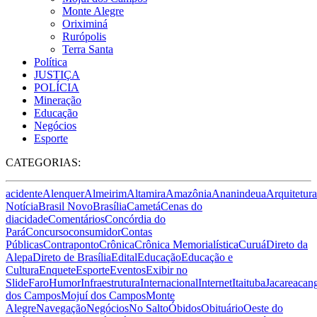
Monte Alegre
Oriximiná
Rurópolis
Terra Santa
Política
JUSTIÇA
POLÍCIA
Mineração
Educação
Negócios
Esporte
CATEGORIAS:
acidente
Alenquer
Almeirim
Altamira
Amazônia
Ananindeua
Arquitetura
Notícia
Brasil Novo
Brasília
Cametá
Cenas do
dia
cidade
Comentários
Concórdia do
Pará
Concurso
consumidor
Contas
Públicas
Contraponto
Crônica
Crônica Memorialística
Curuá
Direto da
Alepa
Direto de Brasília
Edital
Educação
Educação e
Cultura
Enquete
Esporte
Eventos
Exibir no
Slide
Faro
Humor
Infraestrutura
Internacional
Internet
Itaituba
Jacareacan
dos Campos
Mojuí dos Campos
Monte
Alegre
Navegação
Negócios
No Salto
Óbidos
Obituário
Oeste do