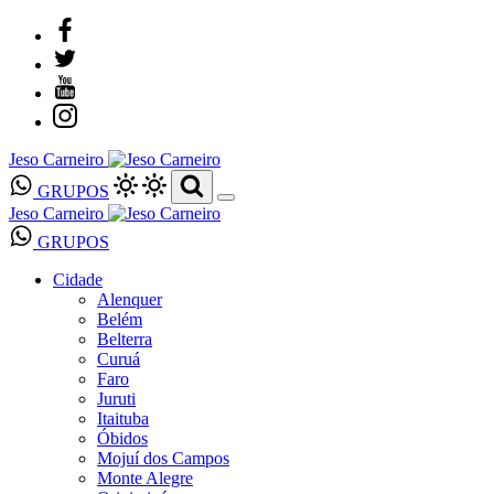
Jeso Carneiro
GRUPOS
Jeso Carneiro
GRUPOS
Cidade
Alenquer
Belém
Belterra
Curuá
Faro
Juruti
Itaituba
Óbidos
Mojuí dos Campos
Monte Alegre