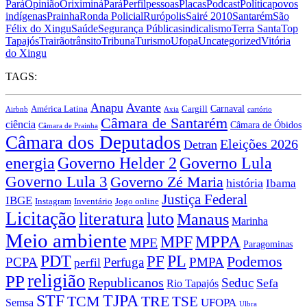
Pará
Opinião
Oriximiná
Pará
Perfil
pessoas
Placas
Podcast
Política
povos
indígenas
Prainha
Ronda Policial
Rurópolis
Sairé 2010
Santarém
São
Félix do Xingu
Saúde
Segurança Pública
sindicalismo
Terra Santa
Top
Tapajós
Trairão
trânsito
Tribuna
Turismo
Ufopa
Uncategorized
Vitória
do Xingu
TAGS:
Anapu
Avante
Carnaval
América Latina
Cargill
Airbnb
Axia
cartório
Câmara de Santarém
ciência
Câmara de Óbidos
Câmara de Prainha
Câmara dos Deputados
Eleições 2026
Detran
energia
Governo Lula
Governo Helder 2
Governo Lula 3
Governo Zé Maria
história
Ibama
Justiça Federal
IBGE
Instagram
Jogo online
Inventário
Licitação
literatura
luto
Manaus
Marinha
Meio ambiente
MPPA
MPF
MPE
Paragominas
PDT
PF
PL
Podemos
PCPA
Perfuga
PMPA
perfil
religião
PP
Republicanos
Seduc
Sefa
Rio Tapajós
STF
TJPA
TCM
TRE
TSE
UFOPA
Semsa
Ulbra