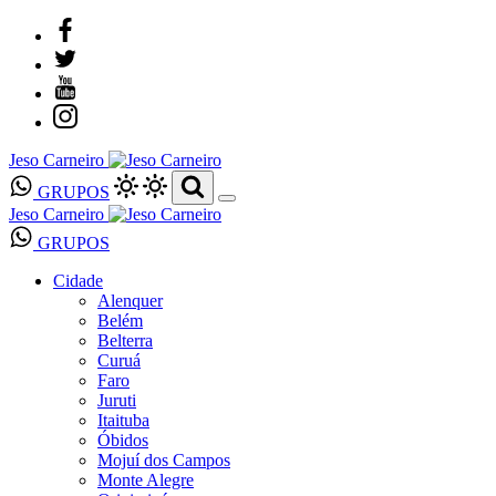
Jeso Carneiro
GRUPOS
Jeso Carneiro
GRUPOS
Cidade
Alenquer
Belém
Belterra
Curuá
Faro
Juruti
Itaituba
Óbidos
Mojuí dos Campos
Monte Alegre