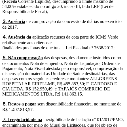
(Receita Corrente Líquida), descumprindo o limite máximo de
54,00% estabelecido no artigo 20, inciso III, b da LRF (Lei de
Responsabilidade Fiscal);
⒊ Ausência
de comprovação da concessão de diárias no exercício
de 2017.
⒋ Ausência da
aplicação recursos da cota parte do ICMS Verde
relativamente aos critérios e
finalidades precípuas de que trata a Lei Estadual nº 7638/2012;
⒌ Não comprovação
das despesas, devidamente instruídos como
os documentos Nota de empenho, Nota de Liquidação, Ordem de
Pagamento, Nota Fiscal atestada pelo responsável, comprovação da
dispensação do material às Unidade de Saúde destinatárias, das
despesas com os seguintes credores e montantes: ALLGREENS
HOSPITALAR EIRELI-ME, R$ 455.853,50; F. CARDOSO E
CIA LTDA, R$ 152.950,49, e TAPAJÓS COMERCIO DE
MEDICAMENTOS LTDA, R$ 141.863,15.
⒍ Restos a pagar
sem disponibilidade financeira, no montante de
R$ 1.497.813,57.
⒎ Irregularidade na
inexigibilidade de licitação nº 01/2017/PMO,
encaminhada por meio do Mural de Licitações, que foi objeto de