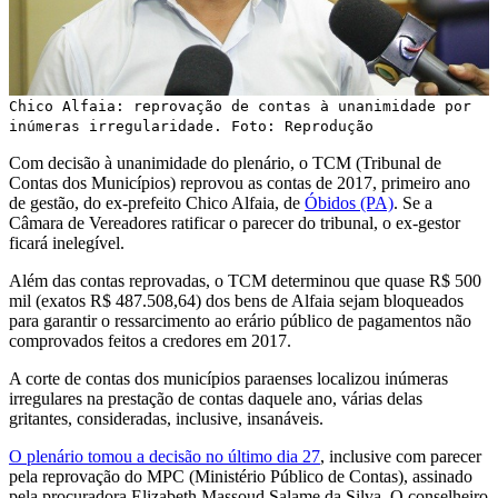
Chico Alfaia: reprovação de contas à unanimidade por
inúmeras irregularidade. Foto: Reprodução
Com decisão à unanimidade do plenário, o TCM (Tribunal de
Contas dos Municípios) reprovou as contas de 2017, primeiro ano
de gestão, do ex-prefeito Chico Alfaia, de
Óbidos (PA)
. Se a
Câmara de Vereadores ratificar o parecer do tribunal, o ex-gestor
ficará inelegível.
Além das contas reprovadas, o TCM determinou que quase R$ 500
mil (exatos R$ 487.508,64) dos bens de Alfaia sejam bloqueados
para garantir o ressarcimento ao erário público de pagamentos não
comprovados feitos a credores em 2017.
A corte de contas dos municípios paraenses localizou inúmeras
irregulares na prestação de contas daquele ano, várias delas
gritantes, consideradas, inclusive, insanáveis.
O plenário tomou a decisão no último dia 27
, inclusive com parecer
pela reprovação do MPC (Ministério Público de Contas), assinado
pela procuradora Elizabeth Massoud Salame da Silva. O conselheiro