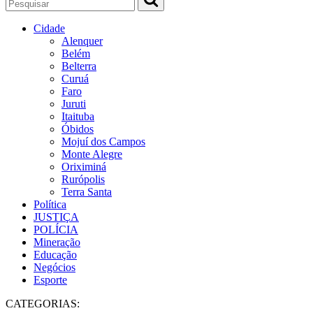
Cidade
Alenquer
Belém
Belterra
Curuá
Faro
Juruti
Itaituba
Óbidos
Mojuí dos Campos
Monte Alegre
Oriximiná
Rurópolis
Terra Santa
Política
JUSTIÇA
POLÍCIA
Mineração
Educação
Negócios
Esporte
CATEGORIAS: