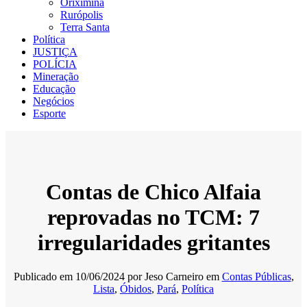
Oriximiná
Rurópolis
Terra Santa
Política
JUSTIÇA
POLÍCIA
Mineração
Educação
Negócios
Esporte
Contas de Chico Alfaia
reprovadas no TCM: 7
irregularidades gritantes
Publicado em
10/06/2024
por
Jeso Carneiro
em
Contas Públicas
,
Lista
,
Óbidos
,
Pará
,
Política