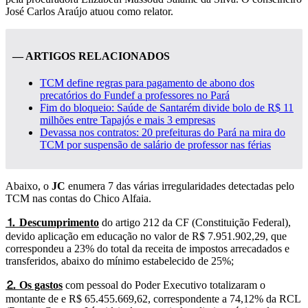
José Carlos Araújo atuou como relator.
— ARTIGOS RELACIONADOS
TCM define regras para pagamento de abono dos
precatórios do Fundef a professores no Pará
Fim do bloqueio: Saúde de Santarém divide bolo de R$ 11
milhões entre Tapajós e mais 3 empresas
Devassa nos contratos: 20 prefeituras do Pará na mira do
TCM por suspensão de salário de professor nas férias
Abaixo, o
JC
enumera 7 das várias irregularidades detectadas pelo
TCM nas contas do Chico Alfaia.
⒈ Descumprimento
do artigo 212 da CF (Constituição Federal),
devido aplicação em educação no valor de R$ 7.951.902,29, que
correspondeu a 23% do total da receita de impostos arrecadados e
transferidos, abaixo do mínimo estabelecido de 25%;
⒉ Os gastos
com pessoal do Poder Executivo totalizaram o
montante de e R$ 65.455.669,62, correspondente a 74,12% da RCL