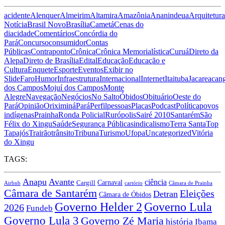
acidente
Alenquer
Almeirim
Altamira
Amazônia
Ananindeua
Arquitetura
Notícia
Brasil Novo
Brasília
Cametá
Cenas do
dia
cidade
Comentários
Concórdia do
Pará
Concurso
consumidor
Contas
Públicas
Contraponto
Crônica
Crônica Memorialística
Curuá
Direto da
Alepa
Direto de Brasília
Edital
Educação
Educação e
Cultura
Enquete
Esporte
Eventos
Exibir no
Slide
Faro
Humor
Infraestrutura
Internacional
Internet
Itaituba
Jacareacan
dos Campos
Mojuí dos Campos
Monte
Alegre
Navegação
Negócios
No Salto
Óbidos
Obituário
Oeste do
Pará
Opinião
Oriximiná
Pará
Perfil
pessoas
Placas
Podcast
Política
povos
indígenas
Prainha
Ronda Policial
Rurópolis
Sairé 2010
Santarém
São
Félix do Xingu
Saúde
Segurança Pública
sindicalismo
Terra Santa
Top
Tapajós
Trairão
trânsito
Tribuna
Turismo
Ufopa
Uncategorized
Vitória
do Xingu
TAGS:
Anapu
Avante
ciência
Carnaval
Cargill
Airbnb
cartório
Câmara de Prainha
Câmara de Santarém
Eleições
Detran
Câmara de Óbidos
Governo Lula
Governo Helder 2
2026
Fundeb
Governo Lula 3
Governo Zé Maria
história
Ibama