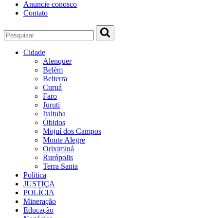
Anuncie conosco
Contato
Cidade
Alenquer
Belém
Belterra
Curuá
Faro
Juruti
Itaituba
Óbidos
Mojuí dos Campos
Monte Alegre
Oriximiná
Rurópolis
Terra Santa
Política
JUSTIÇA
POLÍCIA
Mineração
Educação