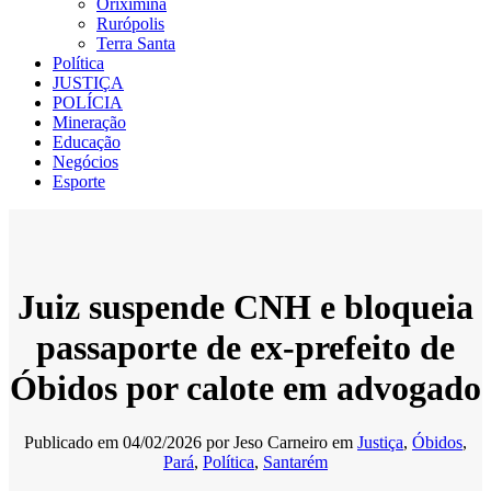
Oriximiná
Rurópolis
Terra Santa
Política
JUSTIÇA
POLÍCIA
Mineração
Educação
Negócios
Esporte
Juiz suspende CNH e bloqueia
passaporte de ex-prefeito de
Óbidos por calote em advogado
Publicado em
04/02/2026
por
Jeso Carneiro
em
Justiça
,
Óbidos
,
Pará
,
Política
,
Santarém