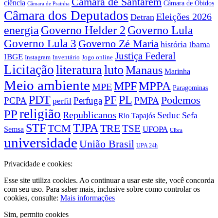
Câmara de Santarém
ciência
Câmara de Óbidos
Câmara de Prainha
Câmara dos Deputados
Eleições 2026
Detran
energia
Governo Lula
Governo Helder 2
Governo Lula 3
Governo Zé Maria
história
Ibama
Justiça Federal
IBGE
Instagram
Jogo online
Inventário
Licitação
literatura
luto
Manaus
Marinha
Meio ambiente
MPPA
MPF
MPE
Paragominas
PDT
PF
PL
Podemos
PCPA
Perfuga
PMPA
perfil
religião
PP
Republicanos
Seduc
Sefa
Rio Tapajós
STF
TJPA
TCM
TRE
TSE
UFOPA
Semsa
Ulbra
universidade
União Brasil
UPA 24h
Privacidade e cookies:
Esse site utiliza cookies. Ao continuar a usar este site, você concorda
com seu uso. Para saber mais, inclusive sobre como controlar os
cookies, consulte:
Mais informações
Sim, permito cookies