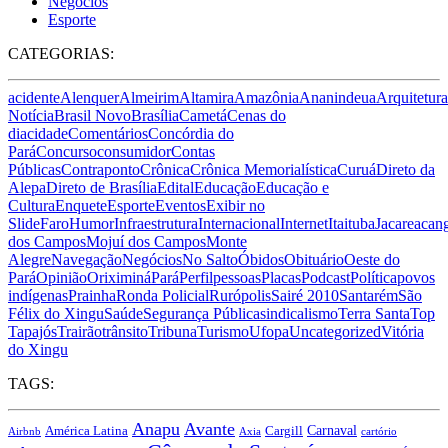
Negócios
Esporte
CATEGORIAS:
acidente
Alenquer
Almeirim
Altamira
Amazônia
Ananindeua
Arquitetura
Notícia
Brasil Novo
Brasília
Cametá
Cenas do
dia
cidade
Comentários
Concórdia do
Pará
Concurso
consumidor
Contas
Públicas
Contraponto
Crônica
Crônica Memorialística
Curuá
Direto da
Alepa
Direto de Brasília
Edital
Educação
Educação e
Cultura
Enquete
Esporte
Eventos
Exibir no
Slide
Faro
Humor
Infraestrutura
Internacional
Internet
Itaituba
Jacareacan
dos Campos
Mojuí dos Campos
Monte
Alegre
Navegação
Negócios
No Salto
Óbidos
Obituário
Oeste do
Pará
Opinião
Oriximiná
Pará
Perfil
pessoas
Placas
Podcast
Política
povos
indígenas
Prainha
Ronda Policial
Rurópolis
Sairé 2010
Santarém
São
Félix do Xingu
Saúde
Segurança Pública
sindicalismo
Terra Santa
Top
Tapajós
Trairão
trânsito
Tribuna
Turismo
Ufopa
Uncategorized
Vitória
do Xingu
TAGS:
Anapu
Avante
Carnaval
América Latina
Cargill
Airbnb
Axia
cartório