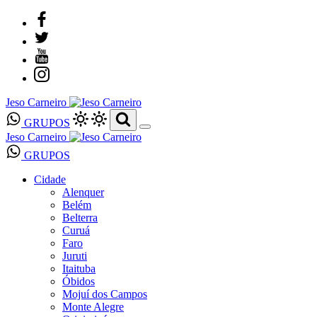
Jeso Carneiro
GRUPOS
Jeso Carneiro
GRUPOS
Cidade
Alenquer
Belém
Belterra
Curuá
Faro
Juruti
Itaituba
Óbidos
Mojuí dos Campos
Monte Alegre