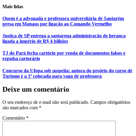
Mais lidas
Quem é a advogada e professora universitária de Santarém
presa em Manaus por ligação ao Comando Vermelho
Justiça de SP entrega a santarena administração de herança
ligada a império de R$ 4 bilhões
TJ do Pará fecha cartório por venda de documentos falsos e
expulsa cartorário
Concurso da Ufopa sob suspeita: autora do projeto do curso de
Turismo é a 1ª colocada para vaga de professora
Deixe um comentário
O seu endereço de e-mail não será publicado.
Campos obrigatórios
são marcados com
*
Comentário
*