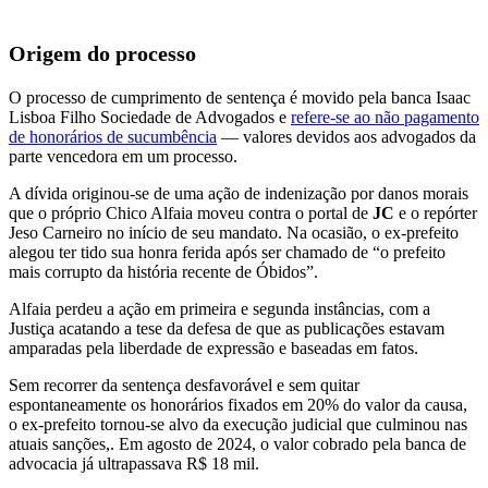
Origem do processo
O processo de cumprimento de sentença é movido pela banca Isaac
Lisboa Filho Sociedade de Advogados e
refere-se ao não pagamento
de honorários de sucumbência
— valores devidos aos advogados da
parte vencedora em um processo.
A dívida originou-se de uma ação de indenização por danos morais
que o próprio Chico Alfaia moveu contra o portal de
JC
e o repórter
Jeso Carneiro no início de seu mandato. Na ocasião, o ex-prefeito
alegou ter tido sua honra ferida após ser chamado de “o prefeito
mais corrupto da história recente de Óbidos”.
Alfaia perdeu a ação em primeira e segunda instâncias, com a
Justiça acatando a tese da defesa de que as publicações estavam
amparadas pela liberdade de expressão e baseadas em fatos.
Sem recorrer da sentença desfavorável e sem quitar
espontaneamente os honorários fixados em 20% do valor da causa,
o ex-prefeito tornou-se alvo da execução judicial que culminou nas
atuais sanções,. Em agosto de 2024, o valor cobrado pela banca de
advocacia já ultrapassava R$ 18 mil.