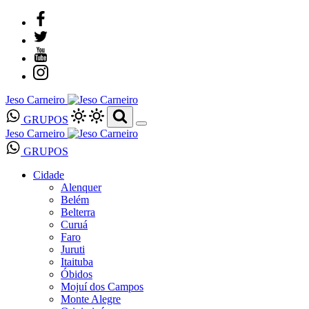
Jeso Carneiro
GRUPOS
Jeso Carneiro
GRUPOS
Cidade
Alenquer
Belém
Belterra
Curuá
Faro
Juruti
Itaituba
Óbidos
Mojuí dos Campos
Monte Alegre