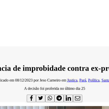
ncia de improbidade contra ex-p
licado em
08/12/2023
por
Jeso Carneiro
em
Justiça
,
Pará
,
Política
,
Sant
A decisão foi proferida no último dia 25