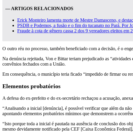
— ARTIGOS RELACIONADOS
Erick Monteiro lamenta morte de Mestre Damasceno, e destaca
PSDB e Podemos, a fusão e o fim do tucanato no Pará. Por J
Fraude à cota de gênero cassa 2 dos 9 vereadores eleitos em
O outro réu no processo, também beneficiado com a decisão, é o enge
Na denúncia rejeitada, Von e Bittar teriam prejudicado as “atividade
convênios fechados com a União.
Em consequência, o município teria ficado “impedido de firmar ou reno
Elementos probatórios
A defesa do ex-prefeito e do ex-secretário rechaçou a acusação, ane
“Analisando a inicial [denúncia], é possível verificar que além da não
apontando elementos probatórios mínimos que demonstrem a ocorrênci
“Isto porque toda a inicial é pautada na ausência de conclusão dos obj
mesmo devidamente notificado pela CEF [Caixa Econômica Federal].