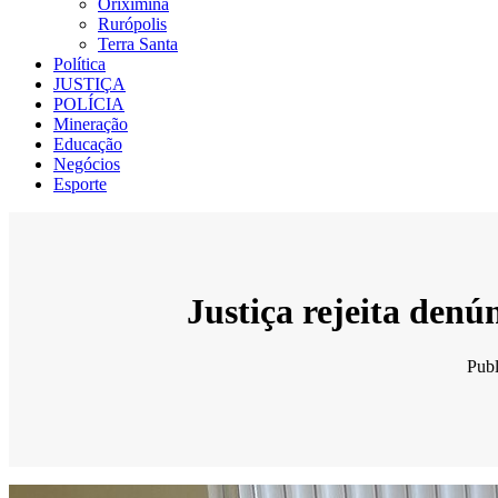
Oriximiná
Rurópolis
Terra Santa
Política
JUSTIÇA
POLÍCIA
Mineração
Educação
Negócios
Esporte
Justiça rejeita denú
Pub