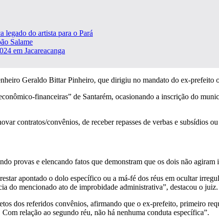
 legado do artista para o Pará
oão Salame
 2024 em Jacareacanga
nheiro Geraldo Bittar Pinheiro, que dirigiu no mandato do ex-prefeito
s econômico-financeiras” de Santarém, ocasionando a inscrição do muni
var contratos/convênios, de receber repasses de verbas e subsídios ou r
xando provas e elencando fatos que demonstram que os dois não agiram 
 restar apontado o dolo específico ou a má-fé dos réus em ocultar irregu
a do mencionado ato de improbidade administrativa”, destacou o juiz.
etos dos referidos convênios, afirmando que o ex-prefeito, primeiro req
 Com relação ao segundo réu, não há nenhuma conduta específica”.