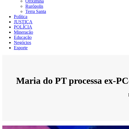
Oriximiná
Rurópolis
Terra Santa
Política
JUSTIÇA
POLÍCIA
Mineração
Educação
Negócios
Esporte
Maria do PT processa ex-PCd