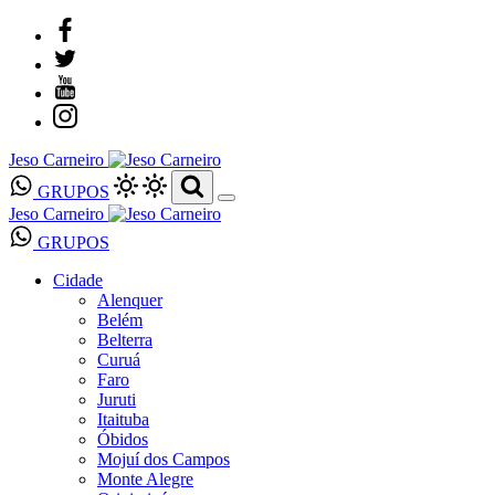
Jeso Carneiro
GRUPOS
Jeso Carneiro
GRUPOS
Cidade
Alenquer
Belém
Belterra
Curuá
Faro
Juruti
Itaituba
Óbidos
Mojuí dos Campos
Monte Alegre