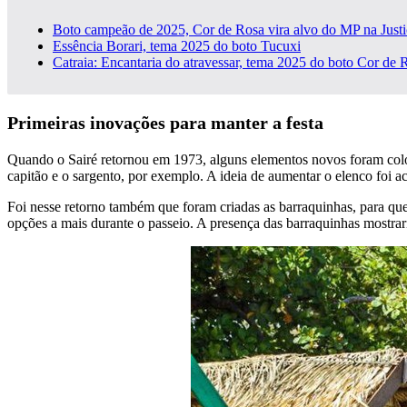
Boto campeão de 2025, Cor de Rosa vira alvo do MP na Justi
Essência Borari, tema 2025 do boto Tucuxi
Catraia: Encantaria do atravessar, tema 2025 do boto Cor de 
Primeiras inovações para manter a festa
Quando o Sairé retornou em 1973, alguns elementos novos foram coloc
capitão e o sargento, por exemplo. A ideia de aumentar o elenco foi ac
Foi nesse retorno também que foram criadas as barraquinhas, para que
opções a mais durante o passeio. A presença das barraquinhas mostrari