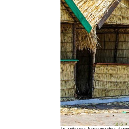
As icônicas barraquinhas fora