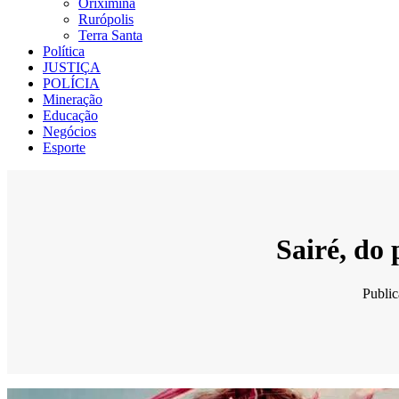
Oriximiná
Rurópolis
Terra Santa
Política
JUSTIÇA
POLÍCIA
Mineração
Educação
Negócios
Esporte
Sairé, do
Publi