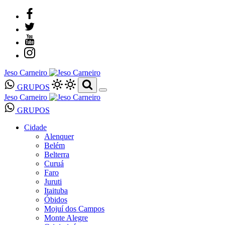
Jeso Carneiro
GRUPOS
Jeso Carneiro
GRUPOS
Cidade
Alenquer
Belém
Belterra
Curuá
Faro
Juruti
Itaituba
Óbidos
Mojuí dos Campos
Monte Alegre