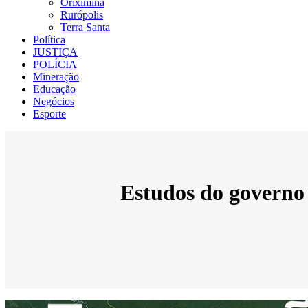
Oriximiná
Rurópolis
Terra Santa
Política
JUSTIÇA
POLÍCIA
Mineração
Educação
Negócios
Esporte
Estudos do governo