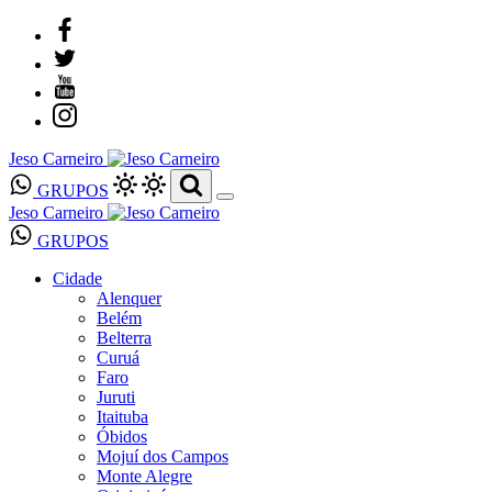
Jeso Carneiro
GRUPOS
Jeso Carneiro
GRUPOS
Cidade
Alenquer
Belém
Belterra
Curuá
Faro
Juruti
Itaituba
Óbidos
Mojuí dos Campos
Monte Alegre