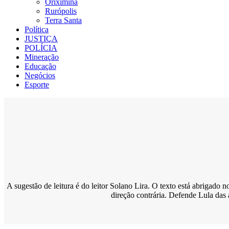
Oriximiná
Rurópolis
Terra Santa
Política
JUSTIÇA
POLÍCIA
Mineração
Educação
Negócios
Esporte
A sugestão de leitura é do leitor Solano Lira. O texto está abrigado
direção contrária. Defende Lula das 