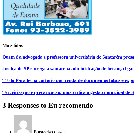
Mais lidas
Quem é a advogada e professora universitária de Santarém pr
Justiça de SP entrega a santarena administração de herança liga
TJ do Pará fecha cartório por venda de documentos falsos e expu
Terceirização e precarização: uma crítica à gestão municipal de
3 Responses to Eu recomendo
Paracelso
disse: