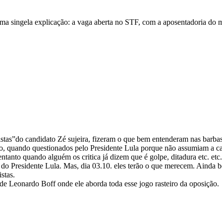
ma singela explicação: a vaga aberta no STF, com a aposentadoria do m
istas”do candidato Zé sujeira, fizeram o que bem entenderam nas barbas
o, quando questionados pelo Presidente Lula porque não assumiam a can
 entanto quando alguém os critica já dizem que é golpe, ditadura etc. et
 do Presidente Lula. Mas, dia 03.10. eles terão o que merecem. Ainda b
stas.
 de Leonardo Boff onde ele aborda toda esse jogo rasteiro da oposição.