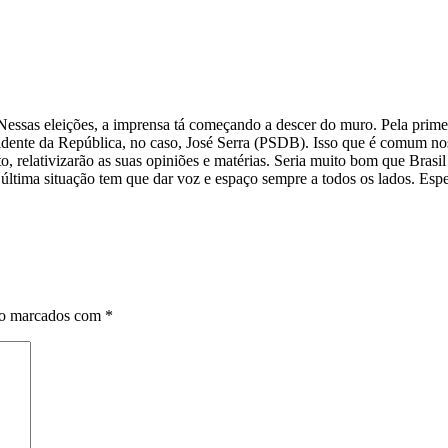
ele. Nessas eleições, a imprensa tá começando a descer do muro. Pel
ente da República, no caso, José Serra (PSDB). Isso que é comum nos 
nto, relativizarão as suas opiniões e matérias. Seria muito bom que Bras
a última situação tem que dar voz e espaço sempre a todos os lados. Esp
ão marcados com
*