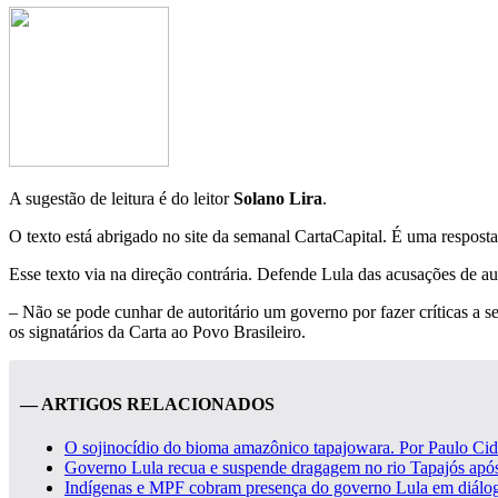
A sugestão de leitura é do leitor
Solano Lira
.
O texto está abrigado no site da semanal CartaCapital. É uma respost
Esse texto via na direção contrária. Defende Lula das acusações de au
– Não se pode cunhar de autoritário um governo por fazer críticas a se
os signatários da Carta ao Povo Brasileiro.
— ARTIGOS RELACIONADOS
O sojinocídio do bioma amazônico tapajowara. Por Paulo Cid
Governo Lula recua e suspende dragagem no rio Tapajós após
Indígenas e MPF cobram presença do governo Lula em diálog