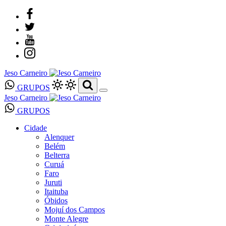
Jeso Carneiro
GRUPOS
Jeso Carneiro
GRUPOS
Cidade
Alenquer
Belém
Belterra
Curuá
Faro
Juruti
Itaituba
Óbidos
Mojuí dos Campos
Monte Alegre