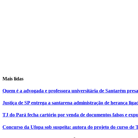
Mais lidas
Quem é a advogada e professora universitária de Santarém pr
Justiça de SP entrega a santarena administração de herança liga
TJ do Pará fecha cartório por venda de documentos falsos e expu
Concurso da Ufopa sob suspeita: autora do projeto do curso de T