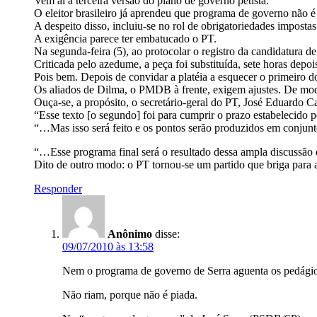
Vem ai a terceira versão do plano de governo petista.
O eleitor brasileiro já aprendeu que programa de governo não é
A despeito disso, incluiu-se no rol de obrigatoriedades imposta
A exigência parece ter embatucado o PT.
Na segunda-feira (5), ao protocolar o registro da candidatura 
Criticada pelo azedume, a peça foi substituída, sete horas depoi
Pois bem. Depois de convidar a platéia a esquecer o primeiro
Os aliados de Dilma, o PMDB à frente, exigem ajustes. De mo
Ouça-se, a propósito, o secretário-geral do PT, José Eduardo C
“Esse texto [o segundo] foi para cumprir o prazo estabelecido
“…Mas isso será feito e os pontos serão produzidos em conjun
“…Esse programa final será o resultado dessa ampla discussão 
Dito de outro modo: o PT tornou-se um partido que briga par
Responder
Anônimo
disse:
09/07/2010 às 13:58
Nem o programa de governo de Serra aguenta os pedágio
Não riam, porque não é piada.