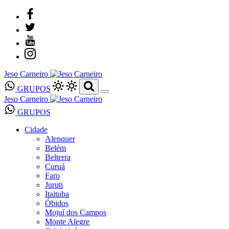
Jeso Carneiro
GRUPOS
Jeso Carneiro
GRUPOS
Cidade
Alenquer
Belém
Belterra
Curuá
Faro
Juruti
Itaituba
Óbidos
Mojuí dos Campos
Monte Alegre