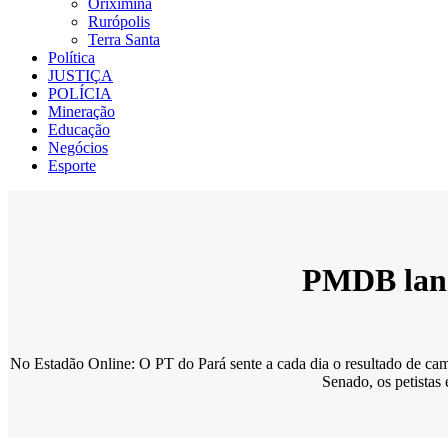
Oriximiná
Rurópolis
Terra Santa
Política
JUSTIÇA
POLÍCIA
Mineração
Educação
Negócios
Esporte
PMDB lanç
No Estadão Online: O PT do Pará sente a cada dia o resultado de cam
Senado, os petista