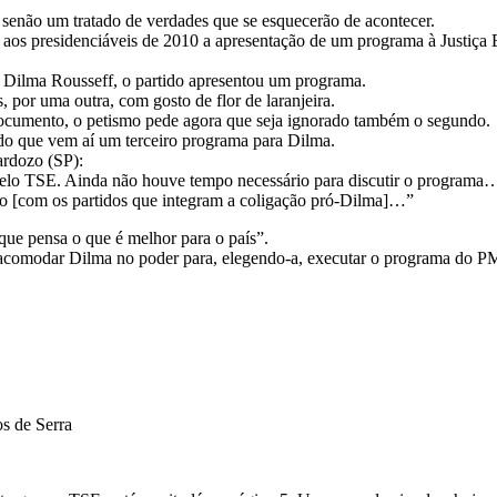
 senão um tratado de verdades que se esquecerão de acontecer.
s aos presidenciáveis de 2010 a apresentação de um programa à Justiça E
de Dilma Rousseff, o partido apresentou um programa.
s, por uma outra, com gosto de flor de laranjeira.
 documento, o petismo pede agora que seja ignorado também o segundo.
do que vem aí um terceiro programa para Dilma.
ardozo (SP):
 pelo TSE. Ainda não houve tempo necessário para discutir o programa
to [com os partidos que integram a coligação pró-Dilma]…”
que pensa o que é melhor para o país”.
a acomodar Dilma no poder para, elegendo-a, executar o programa do 
s de Serra