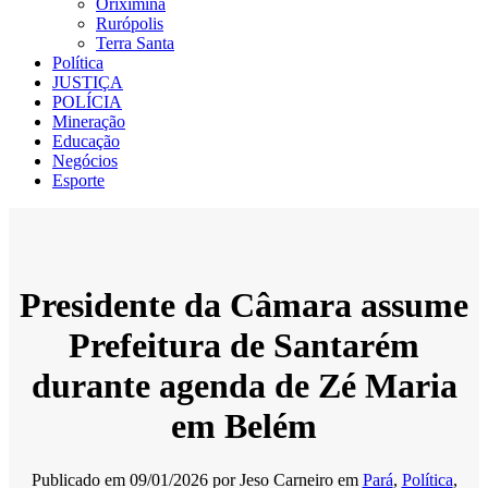
Oriximiná
Rurópolis
Terra Santa
Política
JUSTIÇA
POLÍCIA
Mineração
Educação
Negócios
Esporte
Presidente da Câmara assume
Prefeitura de Santarém
durante agenda de Zé Maria
em Belém
Publicado em
09/01/2026
por
Jeso Carneiro
em
Pará
,
Política
,