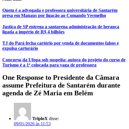
Quem é a advogada e professora universitária de Santarém
presa em Manaus por ligação ao Comando Vermelho
Justiça de SP entrega a santarena administração de herança
ligada a império de R$ 4 bilhões
TJ do Pará fecha cartório por venda de documentos falsos e
expulsa cartorário
Concurso da Ufopa sob suspeita: autora do projeto do curso de
Turismo é a 1ª colocada para vaga de professora
One Response to Presidente da Câmara
assume Prefeitura de Santarém durante
agenda de Zé Maria em Belém
TriploX
disse:
09/01/2026 às 11:53