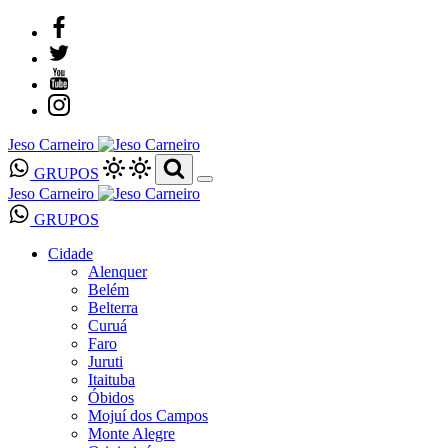
Jeso Carneiro
GRUPOS
Jeso Carneiro
GRUPOS
Cidade
Alenquer
Belém
Belterra
Curuá
Faro
Juruti
Itaituba
Óbidos
Mojuí dos Campos
Monte Alegre