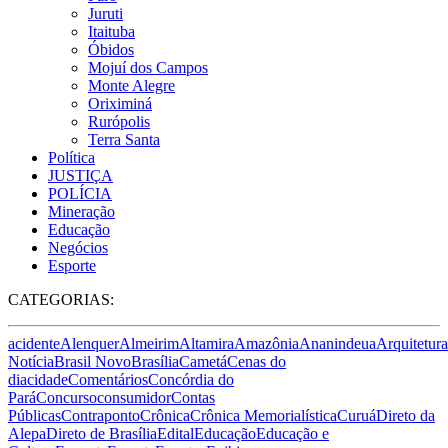
Juruti
Itaituba
Óbidos
Mojuí dos Campos
Monte Alegre
Oriximiná
Rurópolis
Terra Santa
Política
JUSTIÇA
POLÍCIA
Mineração
Educação
Negócios
Esporte
CATEGORIAS:
acidente
Alenquer
Almeirim
Altamira
Amazônia
Ananindeua
Arquitetura
Notícia
Brasil Novo
Brasília
Cametá
Cenas do
dia
cidade
Comentários
Concórdia do
Pará
Concurso
consumidor
Contas
Públicas
Contraponto
Crônica
Crônica Memorialística
Curuá
Direto da
Alepa
Direto de Brasília
Edital
Educação
Educação e