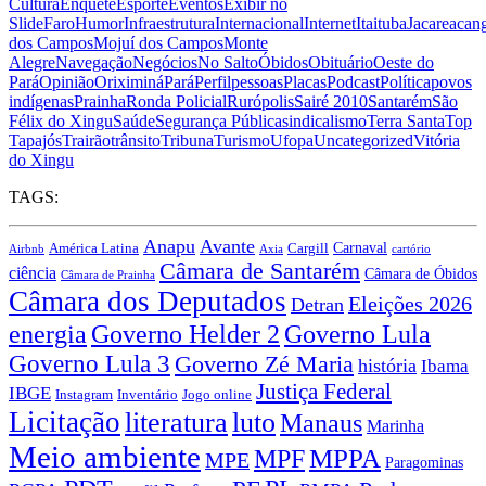
Cultura
Enquete
Esporte
Eventos
Exibir no
Slide
Faro
Humor
Infraestrutura
Internacional
Internet
Itaituba
Jacareacan
dos Campos
Mojuí dos Campos
Monte
Alegre
Navegação
Negócios
No Salto
Óbidos
Obituário
Oeste do
Pará
Opinião
Oriximiná
Pará
Perfil
pessoas
Placas
Podcast
Política
povos
indígenas
Prainha
Ronda Policial
Rurópolis
Sairé 2010
Santarém
São
Félix do Xingu
Saúde
Segurança Pública
sindicalismo
Terra Santa
Top
Tapajós
Trairão
trânsito
Tribuna
Turismo
Ufopa
Uncategorized
Vitória
do Xingu
TAGS:
Anapu
Avante
Carnaval
América Latina
Cargill
Airbnb
Axia
cartório
Câmara de Santarém
ciência
Câmara de Óbidos
Câmara de Prainha
Câmara dos Deputados
Eleições 2026
Detran
energia
Governo Lula
Governo Helder 2
Governo Lula 3
Governo Zé Maria
história
Ibama
Justiça Federal
IBGE
Instagram
Jogo online
Inventário
Licitação
literatura
luto
Manaus
Marinha
Meio ambiente
MPPA
MPF
MPE
Paragominas