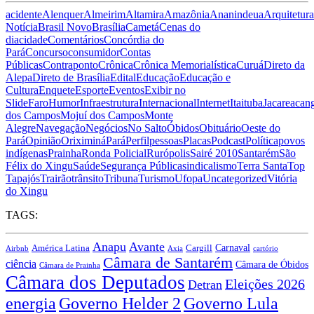
acidente
Alenquer
Almeirim
Altamira
Amazônia
Ananindeua
Arquitetura
Notícia
Brasil Novo
Brasília
Cametá
Cenas do
dia
cidade
Comentários
Concórdia do
Pará
Concurso
consumidor
Contas
Públicas
Contraponto
Crônica
Crônica Memorialística
Curuá
Direto da
Alepa
Direto de Brasília
Edital
Educação
Educação e
Cultura
Enquete
Esporte
Eventos
Exibir no
Slide
Faro
Humor
Infraestrutura
Internacional
Internet
Itaituba
Jacareacan
dos Campos
Mojuí dos Campos
Monte
Alegre
Navegação
Negócios
No Salto
Óbidos
Obituário
Oeste do
Pará
Opinião
Oriximiná
Pará
Perfil
pessoas
Placas
Podcast
Política
povos
indígenas
Prainha
Ronda Policial
Rurópolis
Sairé 2010
Santarém
São
Félix do Xingu
Saúde
Segurança Pública
sindicalismo
Terra Santa
Top
Tapajós
Trairão
trânsito
Tribuna
Turismo
Ufopa
Uncategorized
Vitória
do Xingu
TAGS:
Anapu
Avante
Carnaval
América Latina
Cargill
Airbnb
Axia
cartório
Câmara de Santarém
ciência
Câmara de Óbidos
Câmara de Prainha
Câmara dos Deputados
Eleições 2026
Detran
energia
Governo Lula
Governo Helder 2