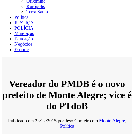
Oriximiná
Rurópolis
Terra Santa
Política
JUSTIÇA
POLÍCIA
Mineração
Educação
Negócios
Esporte
Vereador do PMDB é o novo
prefeito de Monte Alegre; vice é
do PTdoB
Publicado em
23/12/2015
por
Jeso Carneiro
em
Monte Alegre
,
Política