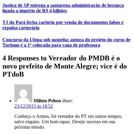
Justiça de SP entrega a santarena administração de herança
ligada a império de R$ 4 bilhões
TJ do Pará fecha cartório por venda de documentos falsos e
expulsa cartorário
Concurso da Ufopa sob suspeita: autora do projeto do curso de
Turismo é a 1ª colocada para vaga de professora
4 Responses to Vereador do PMDB é o
novo prefeito de Monte Alegre; vice é do
PTdoB
Milton Peloso
disse:
23/12/2015 às 18:52
Conheço o Arinos, foi vereador do PT em outros tempos,
salvo engano. Um bom rapaz. Desejo sucesso em sua
próxima missão.