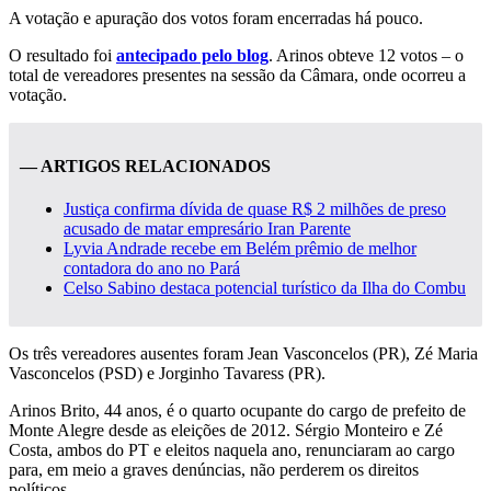
A votação e apuração dos votos foram encerradas há pouco.
O resultado foi
antecipado pelo blog
. Arinos obteve 12 votos – o
total de vereadores presentes na sessão da Câmara, onde ocorreu a
votação.
— ARTIGOS RELACIONADOS
Justiça confirma dívida de quase R$ 2 milhões de preso
acusado de matar empresário Iran Parente
Lyvia Andrade recebe em Belém prêmio de melhor
contadora do ano no Pará
Celso Sabino destaca potencial turístico da Ilha do Combu
Os três vereadores ausentes foram Jean Vasconcelos (PR), Zé Maria
Vasconcelos (PSD) e Jorginho Tavaress (PR).
Arinos Brito, 44 anos, é o quarto ocupante do cargo de prefeito de
Monte Alegre desde as eleições de 2012. Sérgio Monteiro e Zé
Costa, ambos do PT e eleitos naquela ano, renunciaram ao cargo
para, em meio a graves denúncias, não perderem os direitos
políticos.