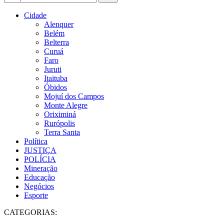
Cidade
Alenquer
Belém
Belterra
Curuá
Faro
Juruti
Itaituba
Óbidos
Mojuí dos Campos
Monte Alegre
Oriximiná
Rurópolis
Terra Santa
Política
JUSTIÇA
POLÍCIA
Mineração
Educação
Negócios
Esporte
CATEGORIAS: