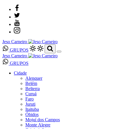
Jeso Carneiro
GRUPOS
Jeso Carneiro
GRUPOS
Cidade
Alenquer
Belém
Belterra
Curuá
Faro
Juruti
Itaituba
Óbidos
Mojuí dos Campos
Monte Alegre