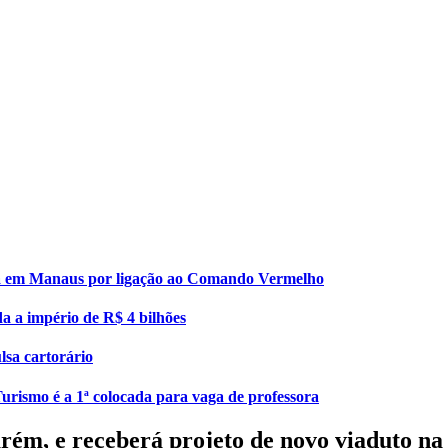
esa em Manaus por ligação ao Comando Vermelho
da a império de R$ 4 bilhões
lsa cartorário
urismo é a 1ª colocada para vaga de professora
arém, e receberá projeto de novo viaduto na