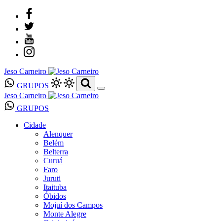
Jeso Carneiro
GRUPOS
Jeso Carneiro
GRUPOS
Cidade
Alenquer
Belém
Belterra
Curuá
Faro
Juruti
Itaituba
Óbidos
Mojuí dos Campos
Monte Alegre