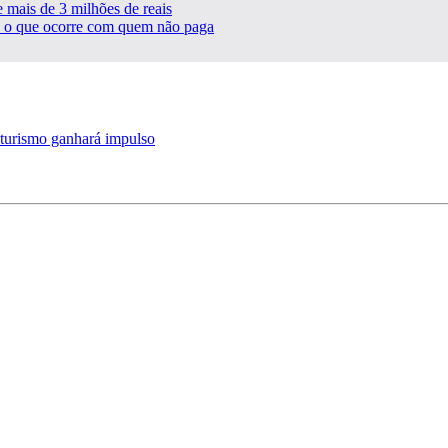
 mais de 3 milhões de reais
a o que ocorre com quem não paga
 turismo ganhará impulso