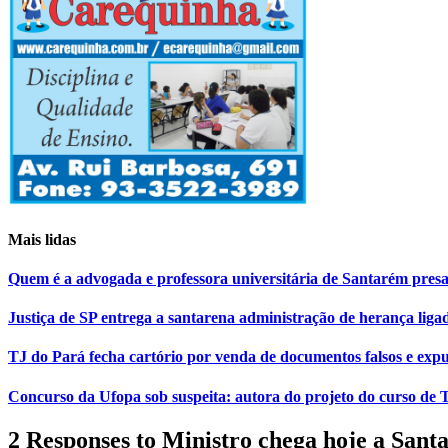
Mais lidas
Quem é a advogada e professora universitária de Santarém pr
Justiça de SP entrega a santarena administração de herança liga
TJ do Pará fecha cartório por venda de documentos falsos e expu
Concurso da Ufopa sob suspeita: autora do projeto do curso de T
2 Responses to Ministro chega hoje a Sant