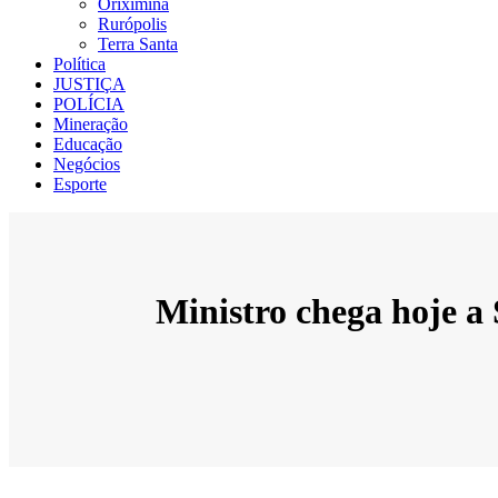
Oriximiná
Rurópolis
Terra Santa
Política
JUSTIÇA
POLÍCIA
Mineração
Educação
Negócios
Esporte
Ministro chega hoje a 