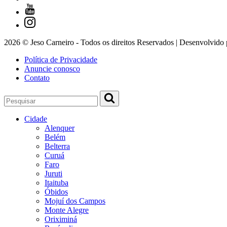
2026 © Jeso Carneiro - Todos os direitos Reservados | Desenvolvido
Política de Privacidade
Anuncie conosco
Contato
Cidade
Alenquer
Belém
Belterra
Curuá
Faro
Juruti
Itaituba
Óbidos
Mojuí dos Campos
Monte Alegre
Oriximiná