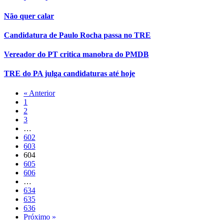
Não quer calar
Candidatura de Paulo Rocha passa no TRE
Vereador do PT critica manobra do PMDB
TRE do PA julga candidaturas até hoje
« Anterior
1
2
3
…
602
603
604
605
606
…
634
635
636
Próximo »