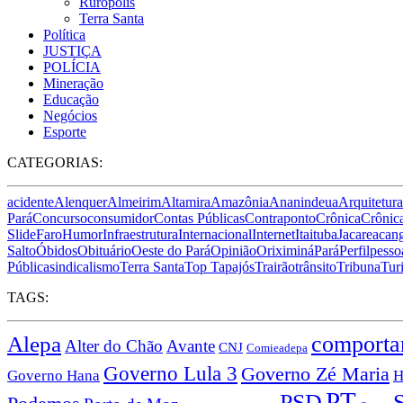
Rurópolis
Terra Santa
Política
JUSTIÇA
POLÍCIA
Mineração
Educação
Negócios
Esporte
CATEGORIAS:
acidente
Alenquer
Almeirim
Altamira
Amazônia
Ananindeua
Arquitetura
Pará
Concurso
consumidor
Contas Públicas
Contraponto
Crônica
Crônica
Slide
Faro
Humor
Infraestrutura
Internacional
Internet
Itaituba
Jacareacan
Salto
Óbidos
Obituário
Oeste do Pará
Opinião
Oriximiná
Pará
Perfil
pesso
Pública
sindicalismo
Terra Santa
Top Tapajós
Trairão
trânsito
Tribuna
Tur
TAGS:
Alepa
comporta
Alter do Chão
Avante
CNJ
Comieadepa
Governo Lula 3
Governo Zé Maria
Governo Hana
PT
PSD