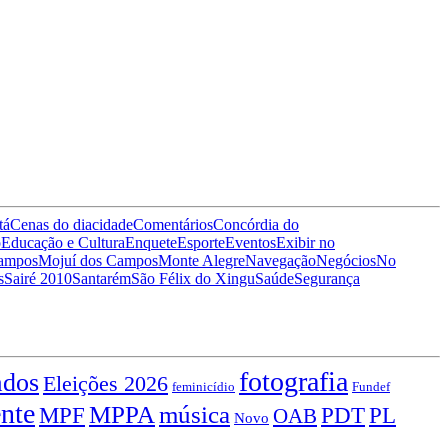
tá
Cenas do dia
cidade
Comentários
Concórdia do
o
Educação e Cultura
Enquete
Esporte
Eventos
Exibir no
Campos
Mojuí dos Campos
Monte Alegre
Navegação
Negócios
No
s
Sairé 2010
Santarém
São Félix do Xingu
Saúde
Segurança
fotografia
ados
Eleições 2026
feminicídio
Fundef
nte
MPPA
música
MPF
PDT
PL
OAB
Novo