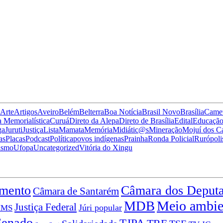
Arte
Artigos
Aveiro
Belém
Belterra
Boa Notícia
Brasil Novo
Brasília
Came
 Memorialística
Curuá
Direto da Alepa
Direto de Brasília
Edital
Educaçã
ga
Juruti
Justiça
Lista
Mamata
Memória
Midiátic@s
Mineração
Mojuí dos 
as
Placas
Podcast
Política
povos indígenas
Prainha
Ronda Policial
Rurópoli
ismo
Ufopa
Uncategorized
Vitória do Xingu
mento
Câmara dos Deput
Câmara de Santarém
Meio ambie
MDB
Justiça Federal
Júri popular
HMS
Senado
TJPA