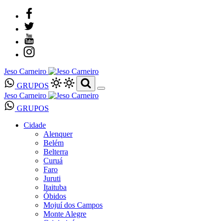
Jeso Carneiro
GRUPOS
Jeso Carneiro
GRUPOS
Cidade
Alenquer
Belém
Belterra
Curuá
Faro
Juruti
Itaituba
Óbidos
Mojuí dos Campos
Monte Alegre