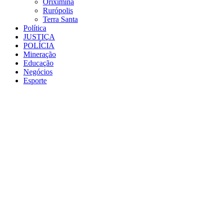
Oriximiná
Rurópolis
Terra Santa
Política
JUSTIÇA
POLÍCIA
Mineração
Educação
Negócios
Esporte