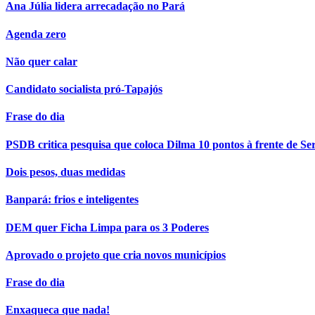
Ana Júlia lidera arrecadação no Pará
Agenda zero
Não quer calar
Candidato socialista pró-Tapajós
Frase do dia
PSDB critica pesquisa que coloca Dilma 10 pontos à frente de Se
Dois pesos, duas medidas
Banpará: frios e inteligentes
DEM quer Ficha Limpa para os 3 Poderes
Aprovado o projeto que cria novos municípios
Frase do dia
Enxaqueca que nada!