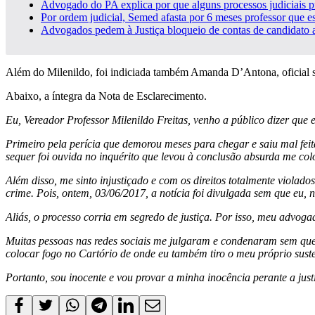
Advogado do PA explica por que alguns processos judiciais pr
Por ordem judicial, Semed afasta por 6 meses professor que es
Advogados pedem à Justiça bloqueio de contas de candidato a 
Além do Milenildo, foi indiciada também Amanda D’Antona, oficial su
Abaixo, a íntegra da Nota de Esclarecimento.
Eu, Vereador Professor Milenildo Freitas, venho a público dizer que 
Primeiro pela perícia que demorou meses para chegar e saiu mal feit
sequer foi ouvida no inquérito que levou à conclusão absurda me col
Além disso, me sinto injustiçado e com os direitos totalmente violad
crime. Pois, ontem, 03/06/2017, a notícia foi divulgada sem que eu, 
Aliás, o processo corria em segredo de justiça. Por isso, meu advo
Muitas pessoas nas redes sociais me julgaram e condenaram sem que 
colocar fogo no Cartório de onde eu também tiro o meu próprio suste
Portanto, sou inocente e vou provar a minha inocência perante a just