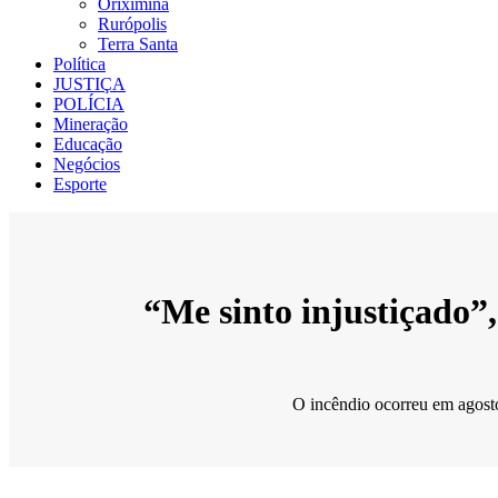
Oriximiná
Rurópolis
Terra Santa
Política
JUSTIÇA
POLÍCIA
Mineração
Educação
Negócios
Esporte
“Me sinto injustiçado”
O incêndio ocorreu em agosto