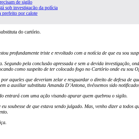
ecisam de sigilo
tá sob investigação da polícia
prefeito por calote
bstituta do cartório.
estou profundamente triste e revoltado com a notícia de que eu sou sus
a. Segundo pela conclusão apressada e sem a devida investigação, onde
ocando como suspeito de ter colocado fogo no Cartório onde eu sou Of
os por aqueles que deveriam zelar e resguardar o direito de defesa de 
nem a auxiliar substituta Amanda D’Antona, tivéssemos sido notificados 
gado entrará com uma ação visando apurar quem quebrou o sigilo.
eu soubesse de que estava sendo julgado. Mas, venho dizer a todos q
nto.
iça.