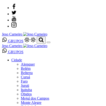
Jeso Carneiro
GRUPOS
Jeso Carneiro
GRUPOS
Cidade
Alenquer
Belém
Belterra
Curuá
Faro
Juruti
Itaituba
Óbidos
Mojuí dos Campos
Monte Alegre