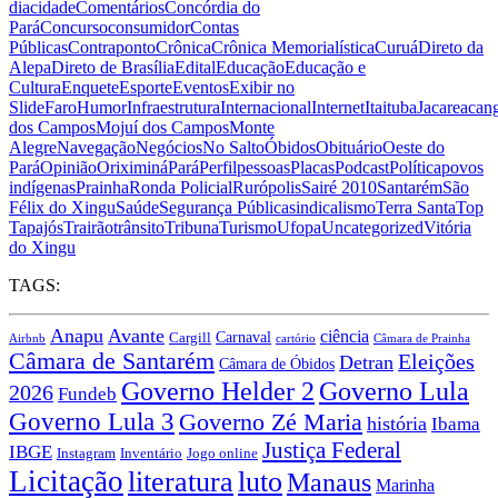
dia
cidade
Comentários
Concórdia do
Pará
Concurso
consumidor
Contas
Públicas
Contraponto
Crônica
Crônica Memorialística
Curuá
Direto da
Alepa
Direto de Brasília
Edital
Educação
Educação e
Cultura
Enquete
Esporte
Eventos
Exibir no
Slide
Faro
Humor
Infraestrutura
Internacional
Internet
Itaituba
Jacareacan
dos Campos
Mojuí dos Campos
Monte
Alegre
Navegação
Negócios
No Salto
Óbidos
Obituário
Oeste do
Pará
Opinião
Oriximiná
Pará
Perfil
pessoas
Placas
Podcast
Política
povos
indígenas
Prainha
Ronda Policial
Rurópolis
Sairé 2010
Santarém
São
Félix do Xingu
Saúde
Segurança Pública
sindicalismo
Terra Santa
Top
Tapajós
Trairão
trânsito
Tribuna
Turismo
Ufopa
Uncategorized
Vitória
do Xingu
TAGS:
Anapu
Avante
ciência
Carnaval
Cargill
Airbnb
cartório
Câmara de Prainha
Câmara de Santarém
Eleições
Detran
Câmara de Óbidos
Governo Lula
Governo Helder 2
2026
Fundeb
Governo Lula 3
Governo Zé Maria
história
Ibama
Justiça Federal
IBGE
Instagram
Jogo online
Inventário
Licitação
literatura
luto
Manaus
Marinha