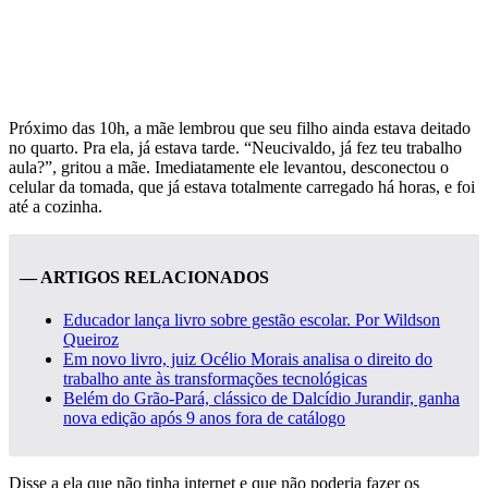
Próximo das 10h, a mãe lembrou que seu filho ainda estava deitado
no quarto. Pra ela, já estava tarde. “Neucivaldo, já fez teu trabalho
aula?”, gritou a mãe. Imediatamente ele levantou, desconectou o
celular da tomada, que já estava totalmente carregado há horas, e foi
até a cozinha.
— ARTIGOS RELACIONADOS
Educador lança livro sobre gestão escolar. Por Wildson
Queiroz
Em novo livro, juiz Océlio Morais analisa o direito do
trabalho ante às transformações tecnológicas
Belém do Grão-Pará, clássico de Dalcídio Jurandir, ganha
nova edição após 9 anos fora de catálogo
Disse a ela que não tinha internet e que não poderia fazer os