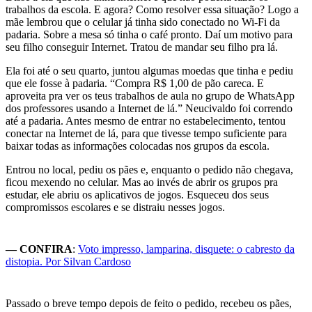
trabalhos da escola. E agora? Como resolver essa situação? Logo a
mãe lembrou que o celular já tinha sido conectado no Wi-Fi da
padaria. Sobre a mesa só tinha o café pronto. Daí um motivo para
seu filho conseguir Internet. Tratou de mandar seu filho pra lá.
Ela foi até o seu quarto, juntou algumas moedas que tinha e pediu
que ele fosse à padaria. “Compra R$ 1,00 de pão careca. E
aproveita pra ver os teus trabalhos de aula no grupo de WhatsApp
dos professores usando a Internet de lá.” Neucivaldo foi correndo
até a padaria. Antes mesmo de entrar no estabelecimento, tentou
conectar na Internet de lá, para que tivesse tempo suficiente para
baixar todas as informações colocadas nos grupos da escola.
Entrou no local, pediu os pães e, enquanto o pedido não chegava,
ficou mexendo no celular. Mas ao invés de abrir os grupos pra
estudar, ele abriu os aplicativos de jogos. Esqueceu dos seus
compromissos escolares e se distraiu nesses jogos.
— CONFIRA
:
Voto impresso, lamparina, disquete: o cabresto da
distopia. Por Silvan Cardoso
Passado o breve tempo depois de feito o pedido, recebeu os pães,