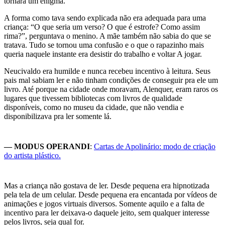
tornara um enigma.
A forma como tava sendo explicada não era adequada para uma
criança: “O que seria um verso? O que é estrofe? Como assim
rima?”, perguntava o menino. A mãe também não sabia do que se
tratava. Tudo se tornou uma confusão e o que o rapazinho mais
queria naquele instante era desistir do trabalho e voltar A jogar.
Neucivaldo era humilde e nunca recebeu incentivo à leitura. Seus
pais mal sabiam ler e não tinham condições de conseguir pra ele um
livro. Até porque na cidade onde moravam, Alenquer, eram raros os
lugares que tivessem bibliotecas com livros de qualidade
disponíveis, como no museu da cidade, que não vendia e
disponibilizava pra ler somente lá.
— MODUS OPERANDI
:
Cartas de Apolinário: modo de criação
do artista plástico.
Mas a criança não gostava de ler. Desde pequena era hipnotizada
pela tela de um celular. Desde pequena era encantada por vídeos de
animações e jogos virtuais diversos. Somente aquilo e a falta de
incentivo para ler deixava-o daquele jeito, sem qualquer interesse
pelos livros, seja qual for.