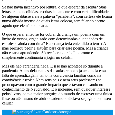
Se não havia incentivo por leitura, o que esperar da escrita? Suas
letras eram encolhidas, escritas lentamente e com certa dificuldade.
Se alguém ditasse à ele a palavra “parabéns”, com certeza ele ficaria
numa dúvida imensa de quais letras colocar, sem falar do acento
agudo que ele não colocaria.
O que esperar então se for cobrar da criança um poema com um
limite de versos, organizado com determinadas quantidades de
estrofes e ainda com rima? E a criança teria entendido o tema? A
mãe precisou pedir a alguém para criar esse poema. Mas a criança
não estaria aprendendo. Só receberia o trabalho pronto e
simplesmente continuaria a jogar no celular.
Mas ele não aprenderia nada. E isso não acontece só durante a
pandemia. Antes dela e antes das aulas remotas já acontecia essa
falta de aprendizagem, tanto na convivência familiar como na
convivência escolar. Nem seus pais e nem seus professores se
preocupavam com o grande impacto que estavam causando no
conhecimento de Neucivaldo. E o moleque, sem qualquer interesse
pelos livros, com a maior preguiça do mundo de escrever uma única
frase ou até mesmo de abrir o caderno, deliciava-se jogando em seu
celular.