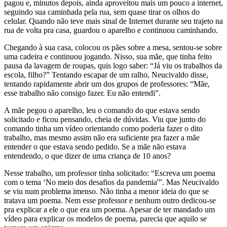
pagou e, minutos depois, ainda aproveitou mais um pouco a internet,
seguindo sua caminhada pela rua, sem quase tirar os olhos do
celular. Quando não teve mais sinal de Internet durante seu trajeto na
rua de volta pra casa, guardou o aparelho e continuou caminhando.
Chegando à sua casa, colocou os pães sobre a mesa, sentou-se sobre
uma cadeira e continuou jogando. Nisso, sua mãe, que tinha feito
pausa da lavagem de roupas, quis logo saber: “Já viu os trabalhos da
escola, filho?” Tentando escapar de um ralho, Neucivaldo disse,
tentando rapidamente abrir um dos grupos de professores: “Mãe,
esse trabalho não consigo fazer. Eu não entendi”.
A mãe pegou o aparelho, leu o comando do que estava sendo
solicitado e ficou pensando, cheia de dúvidas. Viu que junto do
comando tinha um vídeo orientando como poderia fazer o dito
trabalho, mas mesmo assim não era suficiente pra fazer a mãe
entender o que estava sendo pedido. Se a mãe não estava
entendendo, o que dizer de uma criança de 10 anos?
Nesse trabalho, um professor tinha solicitado: “Escreva um poema
com o tema ‘No meio dos desafios da pandemia'”. Mas Neucivaldo
se viu num problema imenso. Não tinha a menor ideia do que se
tratava um poema. Nem esse professor e nenhum outro dedicou-se
pra explicar a ele o que era um poema. Apesar de ter mandado um
vídeo para explicar os modelos de poema, parecia que aquilo se