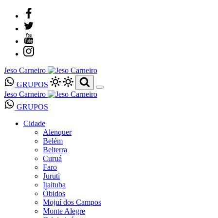
Jeso Carneiro
GRUPOS
Jeso Carneiro
GRUPOS
Cidade
Alenquer
Belém
Belterra
Curuá
Faro
Juruti
Itaituba
Óbidos
Mojuí dos Campos
Monte Alegre