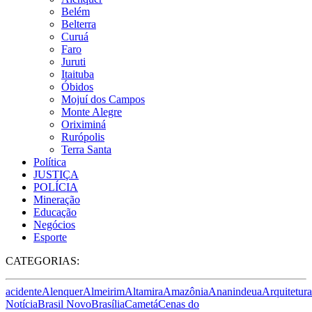
Belém
Belterra
Curuá
Faro
Juruti
Itaituba
Óbidos
Mojuí dos Campos
Monte Alegre
Oriximiná
Rurópolis
Terra Santa
Política
JUSTIÇA
POLÍCIA
Mineração
Educação
Negócios
Esporte
CATEGORIAS:
acidente
Alenquer
Almeirim
Altamira
Amazônia
Ananindeua
Arquitetura
Notícia
Brasil Novo
Brasília
Cametá
Cenas do