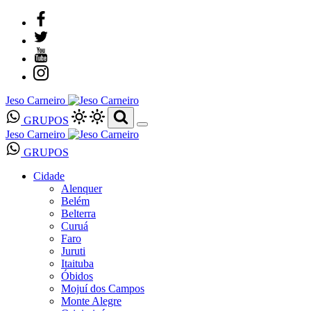
Jeso Carneiro
GRUPOS
Jeso Carneiro
GRUPOS
Cidade
Alenquer
Belém
Belterra
Curuá
Faro
Juruti
Itaituba
Óbidos
Mojuí dos Campos
Monte Alegre