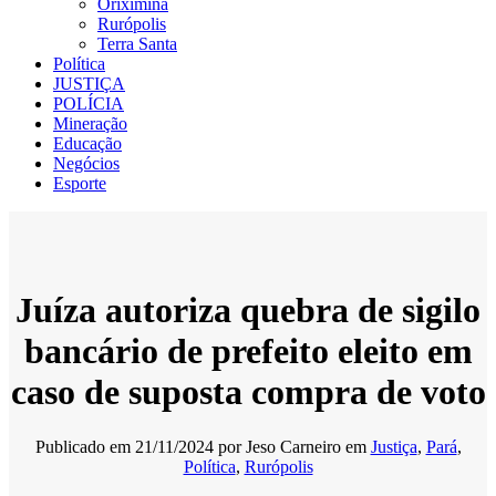
Oriximiná
Rurópolis
Terra Santa
Política
JUSTIÇA
POLÍCIA
Mineração
Educação
Negócios
Esporte
Juíza autoriza quebra de sigilo
bancário de prefeito eleito em
caso de suposta compra de voto
Publicado em
21/11/2024
por
Jeso Carneiro
em
Justiça
,
Pará
,
Política
,
Rurópolis