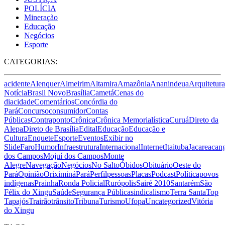
POLÍCIA
Mineração
Educação
Negócios
Esporte
CATEGORIAS:
acidente
Alenquer
Almeirim
Altamira
Amazônia
Ananindeua
Arquitetura
Notícia
Brasil Novo
Brasília
Cametá
Cenas do
dia
cidade
Comentários
Concórdia do
Pará
Concurso
consumidor
Contas
Públicas
Contraponto
Crônica
Crônica Memorialística
Curuá
Direto da
Alepa
Direto de Brasília
Edital
Educação
Educação e
Cultura
Enquete
Esporte
Eventos
Exibir no
Slide
Faro
Humor
Infraestrutura
Internacional
Internet
Itaituba
Jacareacan
dos Campos
Mojuí dos Campos
Monte
Alegre
Navegação
Negócios
No Salto
Óbidos
Obituário
Oeste do
Pará
Opinião
Oriximiná
Pará
Perfil
pessoas
Placas
Podcast
Política
povos
indígenas
Prainha
Ronda Policial
Rurópolis
Sairé 2010
Santarém
São
Félix do Xingu
Saúde
Segurança Pública
sindicalismo
Terra Santa
Top
Tapajós
Trairão
trânsito
Tribuna
Turismo
Ufopa
Uncategorized
Vitória
do Xingu