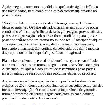
A juíza negou, entretanto, o pedido de quebra de sigilo telefônico
dos investigados, bem como que eles não fossem diplomados no
próximo mês.
“Não há se falar em suspensão de diplomação em sede liminar
[decisão urgente]. Os fatos alegados, quais sejam, abuso de poder
econômico e/ou captação ilícita de sufrágio, exigem provas robustas
para sua comprovação, sob o crivo do contraditório, para que assim
posterior análise produza efeitos no mundo real. Antecipar qualquer
consequência de sua verificação, de forma inaudita altera pars,
frustrando a manifestação legítima da soberania popular, é medida
desproporcional e inadequada”, justificou a magistrada.
Ela também ordenou que os dados bancários sejam encaminhados
no prazo de 15 dias em formato digital, com observância do sigilo.
Além disso, foi apresentado um rol de testemunhas pelas partes
investigantes, que será ouvido nas próximas etapas do processo.
A ação visa investigar alegações de compra de votos durante as
eleições de 2024, com transações financeiras suspeitas sendo um dos
focos da investigação. O caso destaca a importância de garantir a
lisura do processo eleitoral e a igualdade entre as candidaturas,
princípios fundamentais da democracia.