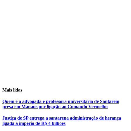
Mais lidas
Quem é a advogada e professora universitária de Santarém
presa em Manaus por ligação ao Comando Vermelho
Justiça de SP entrega a santarena administração de herança
ligada a império de R$ 4 bilhões