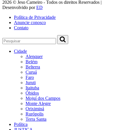
2026 © Jeso Carneiro - Todos os direitos Reservados |
Desenvolvido por
ED
Política de Privacidade
Anuncie conosco
Contato
Cidade
Alenquer
Belém
Belterra
Curuá
Faro
Juruti
Itaituba
Óbidos
Mojuí dos Campos
Monte Alegre
Oriximiná
Rurópolis
Terra Santa
Política
JUSTIÇA