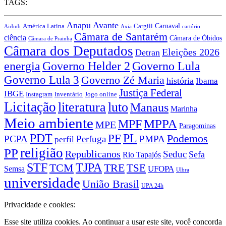
TAGS:
Anapu
Avante
Carnaval
América Latina
Cargill
Airbnb
Axia
cartório
Câmara de Santarém
ciência
Câmara de Óbidos
Câmara de Prainha
Câmara dos Deputados
Eleições 2026
Detran
energia
Governo Lula
Governo Helder 2
Governo Lula 3
Governo Zé Maria
história
Ibama
Justiça Federal
IBGE
Instagram
Jogo online
Inventário
Licitação
literatura
luto
Manaus
Marinha
Meio ambiente
MPPA
MPF
MPE
Paragominas
PDT
PF
PL
Podemos
PCPA
Perfuga
PMPA
perfil
religião
PP
Republicanos
Seduc
Sefa
Rio Tapajós
STF
TJPA
TCM
TRE
TSE
UFOPA
Semsa
Ulbra
universidade
União Brasil
UPA 24h
Privacidade e cookies:
Esse site utiliza cookies. Ao continuar a usar este site, você concorda