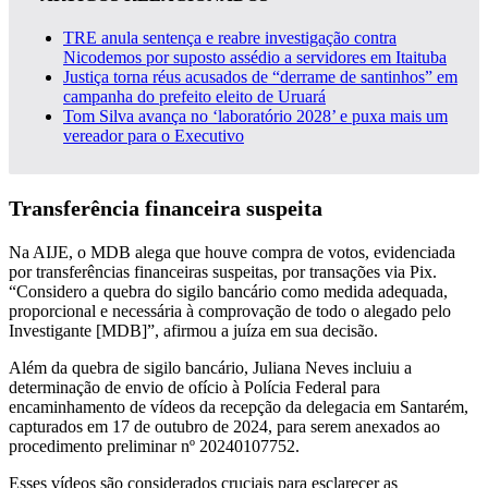
TRE anula sentença e reabre investigação contra
Nicodemos por suposto assédio a servidores em Itaituba
Justiça torna réus acusados de “derrame de santinhos” em
campanha do prefeito eleito de Uruará
Tom Silva avança no ‘laboratório 2028’ e puxa mais um
vereador para o Executivo
Transferência financeira suspeita
Na AIJE, o MDB alega que houve compra de votos, evidenciada
por transferências financeiras suspeitas, por transações via Pix.
“Considero a quebra do sigilo bancário como medida adequada,
proporcional e necessária à comprovação de todo o alegado pelo
Investigante [MDB]”, afirmou a juíza em sua decisão.
Além da quebra de sigilo bancário, Juliana Neves incluiu a
determinação de envio de ofício à Polícia Federal para
encaminhamento de vídeos da recepção da delegacia em Santarém,
capturados em 17 de outubro de 2024, para serem anexados ao
procedimento preliminar nº 20240107752.
Esses vídeos são considerados cruciais para esclarecer as