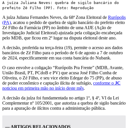
A juíza Juliana Neves: quebra de sigilo bancário do
prefeito Zé Filho (PP). Foto: Reprodução
A juíza Juliana Fernandes Neves, da 68ª Zona Eleitoral de
Rurópolis
(PA)
, acatou o pedido de quebra de sigilo bancário do prefeito eleito
Zé Filho da Farmácia (PP) no âmbito de uma AIJE (Ação de
Investigação Judicial Eleitoral) ajuizada pela coligação encabeçada
pelo MDB, que ficou em 2º lugar na disputa eleitoral deste ano.
A decisão, proferida na terça-feira (19), permite o acesso aos dados
bancários de Zé Filho para o período de 6 de agosto a 7 de outubro
de 2024, especificamente em sua conta bancária do Nubank.
O caso envolve a coligação “Rurópolis Pra Frente” (MDB, Avante,
União Brasil, PT, PCdoB e PV) que acusa José Filho Cunha de
Oliveira, o Zé Filho, e seu vice eleito Edegar do 75 (PP), de abuso
de poder econômico e captação ilícita de sufrágio,
conforme o
JC
noticiou em primeira mão no início deste mês
.
A decisão da juíza foi fundamentada no artigo 1º, § 4º, VI da Lei
Complementar nº 105/2001, que autoriza a quebra de sigilo bancário
para a apuração de ilícitos contra a administração pública.
— ARTIGOS RELACIONADOS