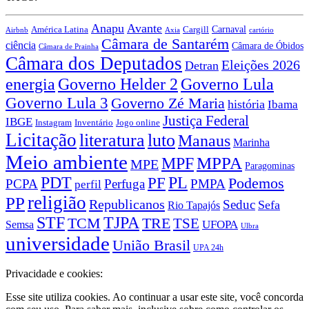
Anapu
Avante
Carnaval
Cargill
América Latina
Airbnb
Axia
cartório
Câmara de Santarém
ciência
Câmara de Óbidos
Câmara de Prainha
Câmara dos Deputados
Eleições 2026
Detran
energia
Governo Lula
Governo Helder 2
Governo Lula 3
Governo Zé Maria
história
Ibama
Justiça Federal
IBGE
Instagram
Jogo online
Inventário
Licitação
literatura
luto
Manaus
Marinha
Meio ambiente
MPPA
MPF
MPE
Paragominas
PDT
PF
PL
Podemos
PCPA
Perfuga
PMPA
perfil
religião
PP
Republicanos
Seduc
Sefa
Rio Tapajós
STF
TJPA
TCM
TRE
TSE
UFOPA
Semsa
Ulbra
universidade
União Brasil
UPA 24h
Privacidade e cookies:
Esse site utiliza cookies. Ao continuar a usar este site, você concorda