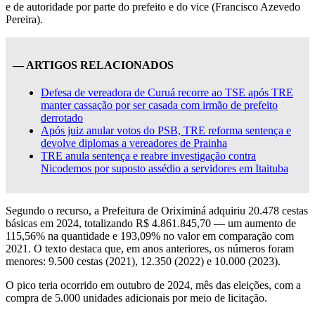
e de autoridade por parte do prefeito e do vice (Francisco Azevedo
Pereira).
— ARTIGOS RELACIONADOS
Defesa de vereadora de Curuá recorre ao TSE após TRE
manter cassação por ser casada com irmão de prefeito
derrotado
Após juiz anular votos do PSB, TRE reforma sentença e
devolve diplomas a vereadores de Prainha
TRE anula sentença e reabre investigação contra
Nicodemos por suposto assédio a servidores em Itaituba
Segundo o recurso, a Prefeitura de Oriximiná adquiriu 20.478 cestas
básicas em 2024, totalizando R$ 4.861.845,70 — um aumento de
115,56% na quantidade e 193,09% no valor em comparação com
2021. O texto destaca que, em anos anteriores, os números foram
menores: 9.500 cestas (2021), 12.350 (2022) e 10.000 (2023).
O pico teria ocorrido em outubro de 2024, mês das eleições, com a
compra de 5.000 unidades adicionais por meio de licitação.