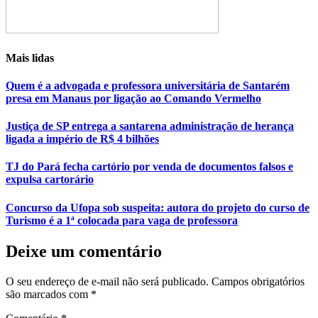
Mais lidas
Quem é a advogada e professora universitária de Santarém
presa em Manaus por ligação ao Comando Vermelho
Justiça de SP entrega a santarena administração de herança
ligada a império de R$ 4 bilhões
TJ do Pará fecha cartório por venda de documentos falsos e
expulsa cartorário
Concurso da Ufopa sob suspeita: autora do projeto do curso de
Turismo é a 1ª colocada para vaga de professora
Deixe um comentário
O seu endereço de e-mail não será publicado.
Campos obrigatórios
são marcados com
*