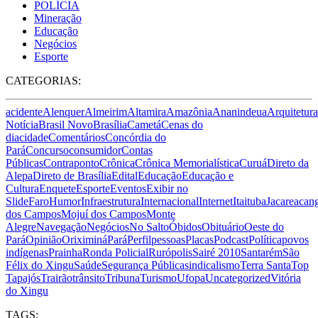
POLÍCIA
Mineração
Educação
Negócios
Esporte
CATEGORIAS:
acidente
Alenquer
Almeirim
Altamira
Amazônia
Ananindeua
Arquitetura
Notícia
Brasil Novo
Brasília
Cametá
Cenas do
dia
cidade
Comentários
Concórdia do
Pará
Concurso
consumidor
Contas
Públicas
Contraponto
Crônica
Crônica Memorialística
Curuá
Direto da
Alepa
Direto de Brasília
Edital
Educação
Educação e
Cultura
Enquete
Esporte
Eventos
Exibir no
Slide
Faro
Humor
Infraestrutura
Internacional
Internet
Itaituba
Jacareacan
dos Campos
Mojuí dos Campos
Monte
Alegre
Navegação
Negócios
No Salto
Óbidos
Obituário
Oeste do
Pará
Opinião
Oriximiná
Pará
Perfil
pessoas
Placas
Podcast
Política
povos
indígenas
Prainha
Ronda Policial
Rurópolis
Sairé 2010
Santarém
São
Félix do Xingu
Saúde
Segurança Pública
sindicalismo
Terra Santa
Top
Tapajós
Trairão
trânsito
Tribuna
Turismo
Ufopa
Uncategorized
Vitória
do Xingu
TAGS: