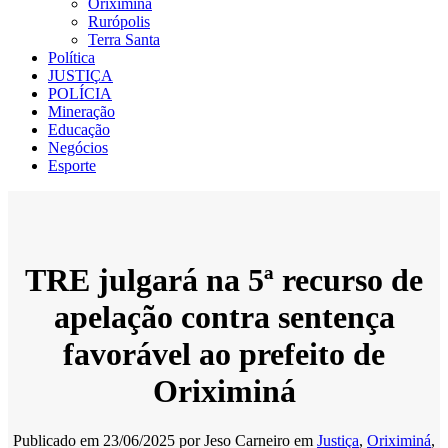
Oriximiná
Rurópolis
Terra Santa
Política
JUSTIÇA
POLÍCIA
Mineração
Educação
Negócios
Esporte
TRE julgará na 5ª recurso de
apelação contra sentença
favorável ao prefeito de
Oriximiná
Publicado em
23/06/2025
por
Jeso Carneiro
em
Justiça
,
Oriximiná
,