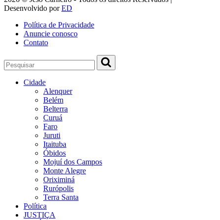
Desenvolvido por
ED
Política de Privacidade
Anuncie conosco
Contato
Cidade
Alenquer
Belém
Belterra
Curuá
Faro
Juruti
Itaituba
Óbidos
Mojuí dos Campos
Monte Alegre
Oriximiná
Rurópolis
Terra Santa
Política
JUSTIÇA