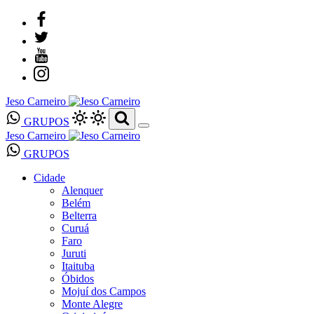
Jeso Carneiro
GRUPOS
Jeso Carneiro
GRUPOS
Cidade
Alenquer
Belém
Belterra
Curuá
Faro
Juruti
Itaituba
Óbidos
Mojuí dos Campos
Monte Alegre