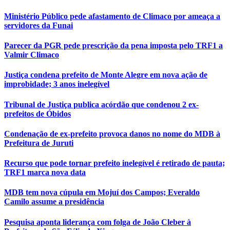
Ministério Público pede afastamento de Climaco por ameaça a
servidores da Funai
Parecer da PGR pede prescrição da pena imposta pelo TRF1 a
Valmir Climaco
Justiça condena prefeito de Monte Alegre em nova ação de
improbidade; 3 anos inelegível
Tribunal de Justiça publica acórdão que condenou 2 ex-
prefeitos de Óbidos
Condenação de ex-prefeito provoca danos no nome do MDB à
Prefeitura de Juruti
Recurso que pode tornar prefeito inelegível é retirado de pauta;
TRF1 marca nova data
MDB tem nova cúpula em Mojuí dos Campos; Everaldo
Camilo assume a presidência
Pesquisa aponta liderança com folga de João Cleber à