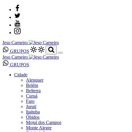
Jeso Carneiro
GRUPOS
Jeso Carneiro
GRUPOS
Cidade
Alenquer
Belém
Belterra
Curuá
Faro
Juruti
Itaituba
Óbidos
Mojuí dos Campos
Monte Alegre