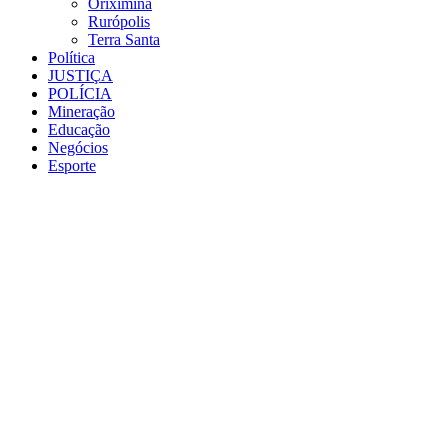
Oriximiná
Rurópolis
Terra Santa
Política
JUSTIÇA
POLÍCIA
Mineração
Educação
Negócios
Esporte