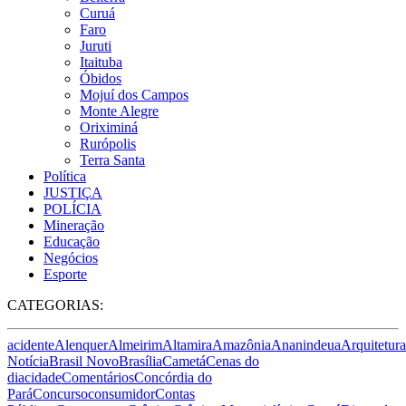
Curuá
Faro
Juruti
Itaituba
Óbidos
Mojuí dos Campos
Monte Alegre
Oriximiná
Rurópolis
Terra Santa
Política
JUSTIÇA
POLÍCIA
Mineração
Educação
Negócios
Esporte
CATEGORIAS:
acidente
Alenquer
Almeirim
Altamira
Amazônia
Ananindeua
Arquitetura
Notícia
Brasil Novo
Brasília
Cametá
Cenas do
dia
cidade
Comentários
Concórdia do
Pará
Concurso
consumidor
Contas