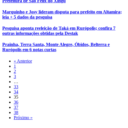
Prefeitura de São Félix do Xingu
Marquinho e Josy lideram disputa para prefeito em Altamira;
leia + 5 dados da pesquisa
Pesquisa aponta reeleição de Taká em Rurópolis; confira 7
outras informações obtidas pela Destak
Prainha, Terra Santa, Monte Alegre, Óbidos, Belterra e
Rurópolis em 6 notas curtas
« Anterior
1
2
3
…
33
34
35
36
37
38
Próximo »