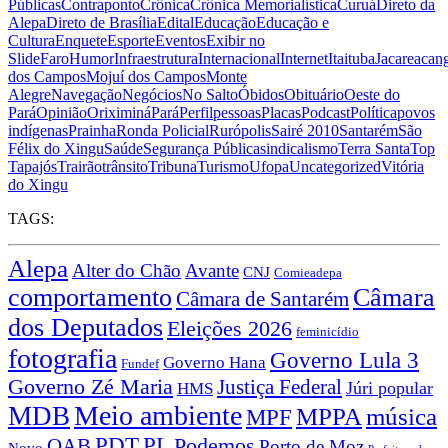
Públicas
Contraponto
Crônica
Crônica Memorialística
Curuá
Direto da
Alepa
Direto de Brasília
Edital
Educação
Educação e
Cultura
Enquete
Esporte
Eventos
Exibir no
Slide
Faro
Humor
Infraestrutura
Internacional
Internet
Itaituba
Jacareacan
dos Campos
Mojuí dos Campos
Monte
Alegre
Navegação
Negócios
No Salto
Óbidos
Obituário
Oeste do
Pará
Opinião
Oriximiná
Pará
Perfil
pessoas
Placas
Podcast
Política
povos
indígenas
Prainha
Ronda Policial
Rurópolis
Sairé 2010
Santarém
São
Félix do Xingu
Saúde
Segurança Pública
sindicalismo
Terra Santa
Top
Tapajós
Trairão
trânsito
Tribuna
Turismo
Ufopa
Uncategorized
Vitória
do Xingu
TAGS:
Alepa
Alter do Chão
Avante
CNJ
Comieadepa
comportamento
Câmara
Câmara de Santarém
dos Deputados
Eleições 2026
feminicídio
fotografia
Governo Lula 3
Governo Hana
Fundef
Governo Zé Maria
Justiça Federal
Júri popular
HMS
Meio ambiente
MDB
MPPA
música
MPF
PDT
PL
OAB
Podemos
Porto de Moz
Novo