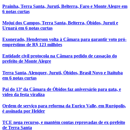
Prainha, Terra Santa, Juruti, Belterra, Faro e Monte Alegre em
6 notas curtas
Mojuí dos Campos, Terra Santa, Belterra, Óbidos, Juruti e
Uruará em 6 notas curtas
Exonerado, Henderson volta à Câmara para garantir voto pró-
empréstimo de R$ 123 milhões
Entidade civil protocola na Câmara pedido de cassação do
prefeito de Monte Alegre
Terra Santa, Alenquer, Juruti, Óbidos, Brasil Novo e Itaituba
em 6 notas curtas
Pai do 13º da Câmara de Óbidos faz aniversário para gata, e
vídeo da festa viraliza
Ordem de serviço para reforma da Eurico Valle, em Rurópolis,
é assinada por Helder
TCE nega recurso, e mantém contas reprovadas de ex-prefeito
de Terra Santa