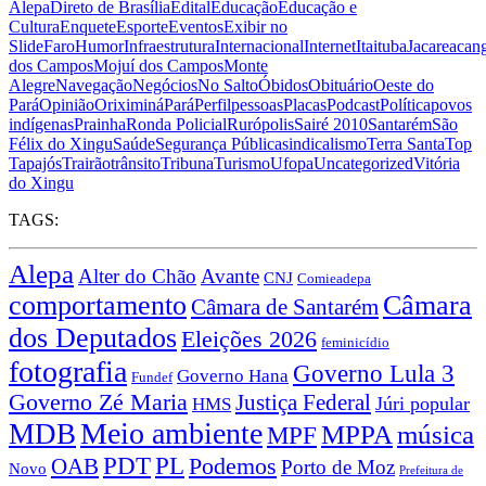
Alepa
Direto de Brasília
Edital
Educação
Educação e
Cultura
Enquete
Esporte
Eventos
Exibir no
Slide
Faro
Humor
Infraestrutura
Internacional
Internet
Itaituba
Jacareacan
dos Campos
Mojuí dos Campos
Monte
Alegre
Navegação
Negócios
No Salto
Óbidos
Obituário
Oeste do
Pará
Opinião
Oriximiná
Pará
Perfil
pessoas
Placas
Podcast
Política
povos
indígenas
Prainha
Ronda Policial
Rurópolis
Sairé 2010
Santarém
São
Félix do Xingu
Saúde
Segurança Pública
sindicalismo
Terra Santa
Top
Tapajós
Trairão
trânsito
Tribuna
Turismo
Ufopa
Uncategorized
Vitória
do Xingu
TAGS:
Alepa
Alter do Chão
Avante
CNJ
Comieadepa
comportamento
Câmara
Câmara de Santarém
dos Deputados
Eleições 2026
feminicídio
fotografia
Governo Lula 3
Governo Hana
Fundef
Governo Zé Maria
Justiça Federal
Júri popular
HMS
Meio ambiente
MDB
MPPA
música
MPF
PDT
PL
OAB
Podemos
Porto de Moz
Novo
Prefeitura de