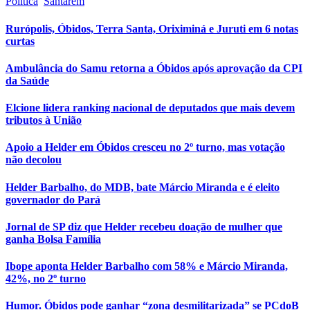
Política
Santarém
Rurópolis, Óbidos, Terra Santa, Oriximiná e Juruti em 6 notas
curtas
Ambulância do Samu retorna a Óbidos após aprovação da CPI
da Saúde
Elcione lidera ranking nacional de deputados que mais devem
tributos à União
Apoio a Helder em Óbidos cresceu no 2º turno, mas votação
não decolou
Helder Barbalho, do MDB, bate Márcio Miranda e é eleito
governador do Pará
Jornal de SP diz que Helder recebeu doação de mulher que
ganha Bolsa Família
Ibope aponta Helder Barbalho com 58% e Márcio Miranda,
42%, no 2º turno
Humor. Óbidos pode ganhar “zona desmilitarizada” se PCdoB