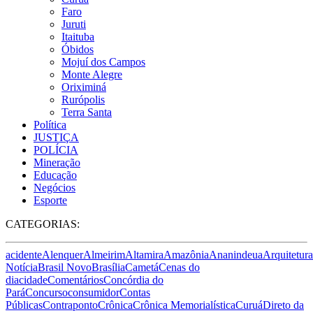
Faro
Juruti
Itaituba
Óbidos
Mojuí dos Campos
Monte Alegre
Oriximiná
Rurópolis
Terra Santa
Política
JUSTIÇA
POLÍCIA
Mineração
Educação
Negócios
Esporte
CATEGORIAS:
acidente
Alenquer
Almeirim
Altamira
Amazônia
Ananindeua
Arquitetura
Notícia
Brasil Novo
Brasília
Cametá
Cenas do
dia
cidade
Comentários
Concórdia do
Pará
Concurso
consumidor
Contas
Públicas
Contraponto
Crônica
Crônica Memorialística
Curuá
Direto da