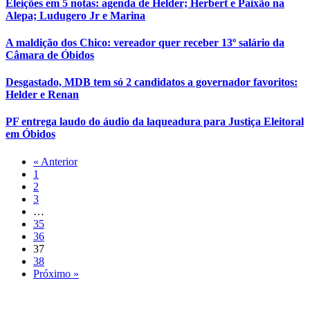
Eleições em 5 notas: agenda de Helder; Herbert e Paixão na
Alepa; Ludugero Jr e Marina
A maldição dos Chico: vereador quer receber 13º salário da
Câmara de Óbidos
Desgastado, MDB tem só 2 candidatos a governador favoritos:
Helder e Renan
PF entrega laudo do áudio da laqueadura para Justiça Eleitoral
em Óbidos
« Anterior
1
2
3
…
35
36
37
38
Próximo »