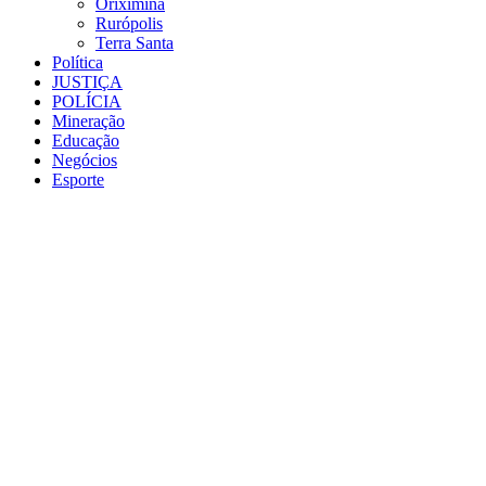
Oriximiná
Rurópolis
Terra Santa
Política
JUSTIÇA
POLÍCIA
Mineração
Educação
Negócios
Esporte