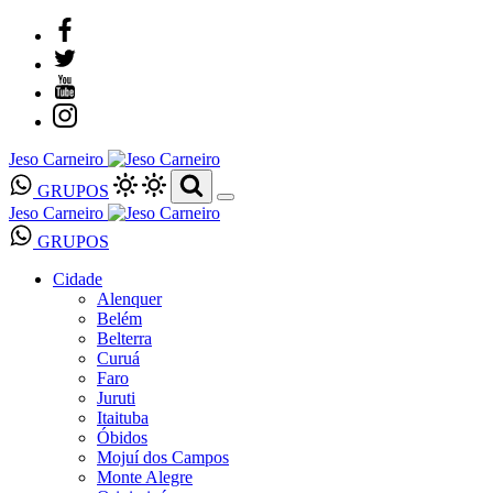
Jeso Carneiro
GRUPOS
Jeso Carneiro
GRUPOS
Cidade
Alenquer
Belém
Belterra
Curuá
Faro
Juruti
Itaituba
Óbidos
Mojuí dos Campos
Monte Alegre