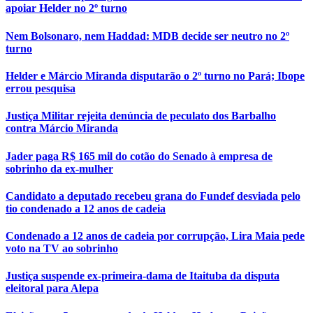
apoiar Helder no 2º turno
Nem Bolsonaro, nem Haddad: MDB decide ser neutro no 2º
turno
Helder e Márcio Miranda disputarão o 2º turno no Pará; Ibope
errou pesquisa
Justiça Militar rejeita denúncia de peculato dos Barbalho
contra Márcio Miranda
Jader paga R$ 165 mil do cotão do Senado à empresa de
sobrinho da ex-mulher
Candidato a deputado recebeu grana do Fundef desviada pelo
tio condenado a 12 anos de cadeia
Condenado a 12 anos de cadeia por corrupção, Lira Maia pede
voto na TV ao sobrinho
Justiça suspende ex-primeira-dama de Itaituba da disputa
eleitoral para Alepa