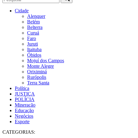
Cidade
Alenquer
Belém
Belterra
Curuá
Faro
Juruti
Itaituba
Óbidos
Mojuí dos Campos
Monte Alegre
Oriximiná
Rurópolis
Terra Santa
Política
JUSTIÇA
POLÍCIA
Mineração
Educação
Negócios
Esporte
CATEGORIAS: