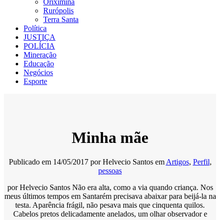
Oriximiná
Rurópolis
Terra Santa
Política
JUSTIÇA
POLÍCIA
Mineração
Educação
Negócios
Esporte
Minha mãe
Publicado em
14/05/2017
por
Helvecio Santos
em
Artigos
,
Perfil
,
pessoas
por Helvecio Santos Não era alta, como a via quando criança. Nos
meus últimos tempos em Santarém precisava abaixar para beijá-la na
testa. Aparência frágil, não pesava mais que cinquenta quilos.
Cabelos pretos delicadamente anelados, um olhar observador e