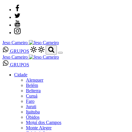
Jeso Carneiro
GRUPOS
Jeso Carneiro
GRUPOS
Cidade
Alenquer
Belém
Belterra
Curuá
Faro
Juruti
Itaituba
Óbidos
Mojuí dos Campos
Monte Alegre