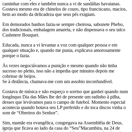
caminhar com eles e também nunca a vi de sandálias havaianas.
Gostava mesmo era de chinelos de couro, tipo franciscano, macios,
bem ao modo da delicadeza que seus pés exigiam.
Em demorados banhos fazia-se sempre cheirosa, sabonete Phebo,
dos tradicionais, embalagem amarela, e não dispensava o seu talco
Cashmere Bouquet.
Educada, nunca a vi levantar a voz com qualquer pessoa e em
qualquer situação e, quando me punia, explicava amorosamente
porque o fazia.
Às vezes negociávamos a punição e mesmo quando não tinha
sucesso no pleito, isso não a impedia que minutos depois me
cobrisse de beijos.
Se à distância, chamava-me com um assobio inconfundível.
Gostava de música e não esqueço o sorriso que ganhei quando num
longínquo Dia das Mães lhe dei de presente um radinho à pilha,
desses que levávamos para o campo de futebol. Momento especial
acontecia quando botava seu LP preferido e do toca discos vinha o
som de “Obreiros do Senhor”.
Sim, mamãe era evangélica, congregava na Assembléia de Deus,
igreja que ficava ao lado da casa do “Seu”Macambira, na 24 de