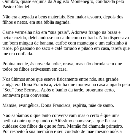
Outubro, quase esquina da Augusto Montenegro, conduzida pelo
Pastor Otoniel.
Não era apegada a bens materiais. Seu maior tesouro, depois dos
filhos e netos, era sua bíblia sagrada.
Carne vermelha não era “sua praia”. Adorava frango na brasa e
peixe cozido, deleitando-se no caldo como entrada. Não dispensava
um bom mingau de banana, caribé com manteiga e um cafezinho à
tarde, pó passado no saco e café torrado e pilado em casa, tarefa que
me era confiada.
Pontualmente, às nove da noite, orava, mas não dormia sem que
todos os filhos estivessem em casa.
Nos últimos anos que esteve fisicamente entre nós, sua grande
amiga era Dona Francisca, vizinha que morava na casa alugada pelo
“Seu” José Serruya. Após o banho da tarde, programa certo,
sentavam para conversar.
Mamãe, evangélica, Dona Francisca, espírita, mãe de santo.
Não sabíamos o que tanto conversavam mas o certo é que uma
pediu à outra que quando o Altíssimo chamasse, a que ficasse
cuidasse dos filhos da que se fora. Mamãe foi chamada primeiro.
Por respeito à sua memória e seu cuidado de mãe mesmo após a