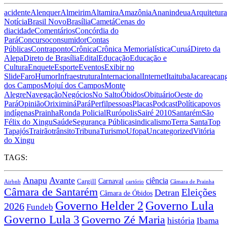
acidente
Alenquer
Almeirim
Altamira
Amazônia
Ananindeua
Arquitetura
Notícia
Brasil Novo
Brasília
Cametá
Cenas do
dia
cidade
Comentários
Concórdia do
Pará
Concurso
consumidor
Contas
Públicas
Contraponto
Crônica
Crônica Memorialística
Curuá
Direto da
Alepa
Direto de Brasília
Edital
Educação
Educação e
Cultura
Enquete
Esporte
Eventos
Exibir no
Slide
Faro
Humor
Infraestrutura
Internacional
Internet
Itaituba
Jacareacan
dos Campos
Mojuí dos Campos
Monte
Alegre
Navegação
Negócios
No Salto
Óbidos
Obituário
Oeste do
Pará
Opinião
Oriximiná
Pará
Perfil
pessoas
Placas
Podcast
Política
povos
indígenas
Prainha
Ronda Policial
Rurópolis
Sairé 2010
Santarém
São
Félix do Xingu
Saúde
Segurança Pública
sindicalismo
Terra Santa
Top
Tapajós
Trairão
trânsito
Tribuna
Turismo
Ufopa
Uncategorized
Vitória
do Xingu
TAGS:
Anapu
Avante
ciência
Carnaval
Cargill
Airbnb
cartório
Câmara de Prainha
Câmara de Santarém
Eleições
Detran
Câmara de Óbidos
Governo Lula
Governo Helder 2
2026
Fundeb
Governo Lula 3
Governo Zé Maria
história
Ibama