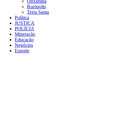
Oriximiná
Rurópolis
Terra Santa
Política
JUSTIÇA
POLÍCIA
Mineração
Educação
Negócios
Esporte