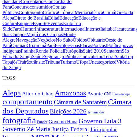
dia
cidade
Comentários
Concórdia do
Pará
Concurso
consumidor
Contas
Públicas
Contraponto
Crônica
Crônica Memorialística
Curuá
Direto da
Alepa
Direto de Brasília
Edital
Educação
Educação e
Cultura
Enquete
Esporte
Eventos
Exibir no
Slide
Faro
Humor
Infraestrutura
Internacional
Internet
Itaituba
Jacareacan
dos Campos
Mojuí dos Campos
Monte
Alegre
Navegação
Negócios
No Salto
Óbidos
Obituário
Oeste do
Pará
Opinião
Oriximiná
Pará
Perfil
pessoas
Placas
Podcast
Política
povos
indígenas
Prainha
Ronda Policial
Rurópolis
Sairé 2010
Santarém
São
Félix do Xingu
Saúde
Segurança Pública
sindicalismo
Terra Santa
Top
Tapajós
Trairão
trânsito
Tribuna
Turismo
Ufopa
Uncategorized
Vitória
do Xingu
TAGS:
Alepa
Amazonas
Alter do Chão
Avante
CNJ
Comieadepa
comportamento
Câmara
Câmara de Santarém
dos Deputados
Eleições 2026
feminicídio
fotografia
Governo Lula 3
Governo Hana
Fundef
Governo Zé Maria
Justiça Federal
Júri popular