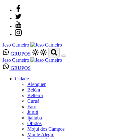
Jeso Carneiro
GRUPOS
Jeso Carneiro
GRUPOS
Cidade
Alenquer
Belém
Belterra
Curuá
Faro
Juruti
Itaituba
Óbidos
Mojuí dos Campos
Monte Alegre