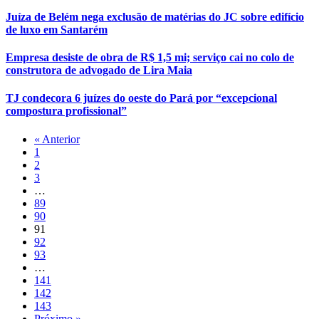
Juíza de Belém nega exclusão de matérias do JC sobre edifício
de luxo em Santarém
Empresa desiste de obra de R$ 1,5 mi; serviço cai no colo de
construtora de advogado de Lira Maia
TJ condecora 6 juízes do oeste do Pará por “excepcional
compostura profissional”
« Anterior
1
2
3
…
89
90
91
92
93
…
141
142
143
Próximo »