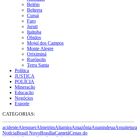
Belém
Belterra
Curuá
Faro
Juruti
Itaituba
Óbidos
Mojuí dos Campos
Monte Alegre
Oriximiná
Rurópolis
Terra Santa
Política
JUSTIÇA
POLÍCIA
Mineração
Educação
Negócios
Esporte
CATEGORIAS:
acidente
Alenquer
Almeirim
Altamira
Amazônia
Ananindeua
Arquitetura
Notícia
Brasil Novo
Brasília
Cametá
Cenas do