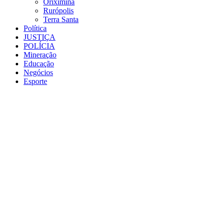
Oriximiná
Rurópolis
Terra Santa
Política
JUSTIÇA
POLÍCIA
Mineração
Educação
Negócios
Esporte