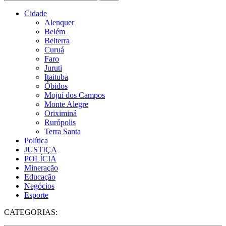
Cidade
Alenquer
Belém
Belterra
Curuá
Faro
Juruti
Itaituba
Óbidos
Mojuí dos Campos
Monte Alegre
Oriximiná
Rurópolis
Terra Santa
Política
JUSTIÇA
POLÍCIA
Mineração
Educação
Negócios
Esporte
CATEGORIAS: