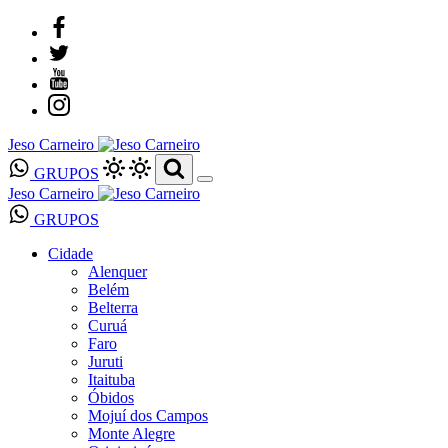
Jeso Carneiro
GRUPOS
Jeso Carneiro
GRUPOS
Cidade
Alenquer
Belém
Belterra
Curuá
Faro
Juruti
Itaituba
Óbidos
Mojuí dos Campos
Monte Alegre