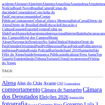
acidente
Alenquer
Almeirim
Altamira
Amazônia
Ananindeua
Arquitetura
Notícia
Brasil Novo
Brasília
Cametá
Cenas do
dia
cidade
Comentários
Concórdia do
Pará
Concurso
consumidor
Contas
Públicas
Contraponto
Crônica
Crônica Memorialística
Curuá
Direto da
Alepa
Direto de Brasília
Edital
Educação
Educação e
Cultura
Enquete
Esporte
Eventos
Exibir no
Slide
Faro
Humor
Infraestrutura
Internacional
Internet
Itaituba
Jacareacan
dos Campos
Mojuí dos Campos
Monte
Alegre
Navegação
Negócios
No Salto
Óbidos
Obituário
Oeste do
Pará
Opinião
Oriximiná
Pará
Perfil
pessoas
Placas
Podcast
Política
povos
indígenas
Prainha
Ronda Policial
Rurópolis
Sairé 2010
Santarém
São
Félix do Xingu
Saúde
Segurança Pública
sindicalismo
Terra Santa
Top
Tapajós
Trairão
trânsito
Tribuna
Turismo
Ufopa
Uncategorized
Vitória
do Xingu
TAGS:
Alepa
Alter do Chão
Avante
CNJ
Comieadepa
comportamento
Câmara
Câmara de Santarém
dos Deputados
Eleições 2026
feminicídio
fotografia
Governo Lula 3
Governo Hana
Fundef