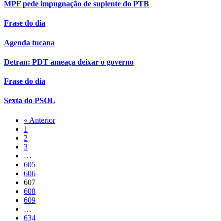
MPF pede impugnação de suplente do PTB
Frase do dia
Agenda tucana
Detran: PDT ameaça deixar o governo
Frase do dia
Sexta do PSOL
« Anterior
1
2
3
…
605
606
607
608
609
…
634