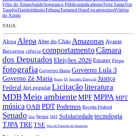
Félix do Xingu
Saúde
Segurança Pública
sindicalismo
Terra Santa
Top
Tapajós
Trairão
trânsito
Tribuna
Turismo
Ufopa
Uncategorized
Vitória
do Xingu
TAGS:
Alepa
Amazonas
Alcoa
Alter do Chão
Avante
comportamento
Câmara
Barcarena
ciência
dos Deputados
Eleições 2026
Emater
Fiepa
fotografia
Governo Lula 3
Governo Hana
Governo Zé Maria
Justiça
IA
Juizado Especial
Hemis
Licitação
literatura
Federal
Júri popular
Meio ambiente
MDB
MPPA
MPF
MPT
música
PDT
OAB
Podemos
Receita Federal
Senado
tecnologia
Solidariedade
Sespa
Sesi
SMT
TJPA
TRE
TSE
Vara de Fazenda de Santarém