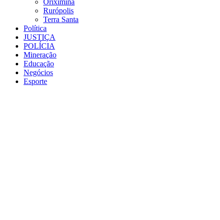
Oriximiná
Rurópolis
Terra Santa
Política
JUSTIÇA
POLÍCIA
Mineração
Educação
Negócios
Esporte