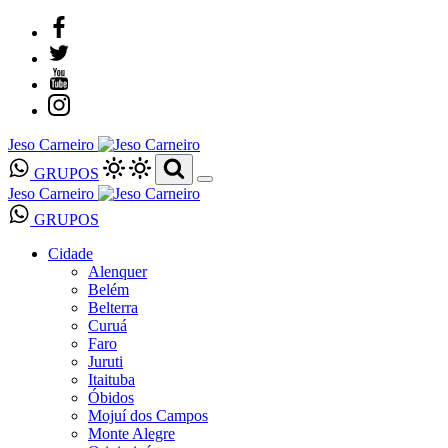
Jeso Carneiro
GRUPOS
Jeso Carneiro
GRUPOS
Cidade
Alenquer
Belém
Belterra
Curuá
Faro
Juruti
Itaituba
Óbidos
Mojuí dos Campos
Monte Alegre