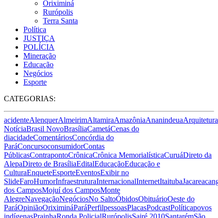
Oriximiná
Rurópolis
Terra Santa
Política
JUSTIÇA
POLÍCIA
Mineração
Educação
Negócios
Esporte
CATEGORIAS:
acidente
Alenquer
Almeirim
Altamira
Amazônia
Ananindeua
Arquitetura
Notícia
Brasil Novo
Brasília
Cametá
Cenas do
dia
cidade
Comentários
Concórdia do
Pará
Concurso
consumidor
Contas
Públicas
Contraponto
Crônica
Crônica Memorialística
Curuá
Direto da
Alepa
Direto de Brasília
Edital
Educação
Educação e
Cultura
Enquete
Esporte
Eventos
Exibir no
Slide
Faro
Humor
Infraestrutura
Internacional
Internet
Itaituba
Jacareacan
dos Campos
Mojuí dos Campos
Monte
Alegre
Navegação
Negócios
No Salto
Óbidos
Obituário
Oeste do
Pará
Opinião
Oriximiná
Pará
Perfil
pessoas
Placas
Podcast
Política
povos
indígenas
Prainha
Ronda Policial
Rurópolis
Sairé 2010
Santarém
São