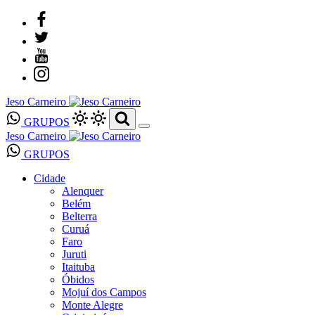
Jeso Carneiro
GRUPOS
Jeso Carneiro
GRUPOS
Cidade
Alenquer
Belém
Belterra
Curuá
Faro
Juruti
Itaituba
Óbidos
Mojuí dos Campos
Monte Alegre