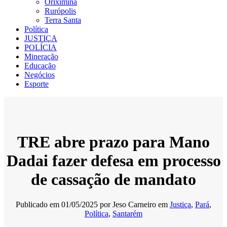
Oriximiná
Rurópolis
Terra Santa
Política
JUSTIÇA
POLÍCIA
Mineração
Educação
Negócios
Esporte
TRE abre prazo para Mano
Dadai fazer defesa em processo
de cassação de mandato
Publicado em
01/05/2025
por
Jeso Carneiro
em
Justiça
,
Pará
,
Política
,
Santarém