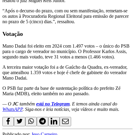
relatou o juiz Miguel Reis Júnior.
“Após o decurso do prazo, com ou sem manifestação, remetam-se
os autos à Procuradoria Regional Eleitoral para emissão de parecer
no prazo de 5 (cinco) dias.”, ressaltou.
Votação
Mano Dadai foi eleito em 2024 com 1.497 votos – o único do PSB
para o cargo de vereador no município. O Professor Karlos Assis,
segundo mais votado, teve 31 votos a menos (1.466 votos).
A terceira maior votação foi a de Gaúcho da Quadra, ex-vereador,
que amealhou 1.359 votos e hoje é chefe de gabinete do vereador
Mano Dadai.
O PSB faz parte da base de sustentação política do prefeito Zé
Maria (MDB), eleito também no ano passado.
— O
JC
também
está no Telegram
. E temos ainda canal do
WhatsAPP
. Siga-nos e leia notícias, veja vídeos e muito mais.
Publicado por:
Jeso Carneiro