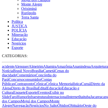
Monte Alegre
Oriximiná
Rurópolis
Terra Santa
Política
JUSTIÇA
POLÍCIA
Mineração
Educação
Negócios
Esporte
CATEGORIAS:
acidente
Alenquer
Almeirim
Altamira
Amazônia
Ananindeua
Arquitetura
Notícia
Brasil Novo
Brasília
Cametá
Cenas do
dia
cidade
Comentários
Concórdia do
Pará
Concurso
consumidor
Contas
Públicas
Contraponto
Crônica
Crônica Memorialística
Curuá
Direto da
Alepa
Direto de Brasília
Edital
Educação
Educação e
Cultura
Enquete
Esporte
Eventos
Exibir no
Slide
Faro
Humor
Infraestrutura
Internacional
Internet
Itaituba
Jacareacan
dos Campos
Mojuí dos Campos
Monte
Alegre
Navegação
Negócios
No Salto
Óbidos
Obituário
Oeste do