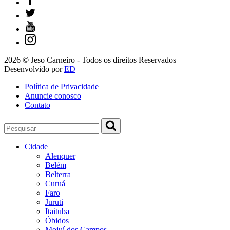
2026 © Jeso Carneiro - Todos os direitos Reservados |
Desenvolvido por
ED
Política de Privacidade
Anuncie conosco
Contato
Cidade
Alenquer
Belém
Belterra
Curuá
Faro
Juruti
Itaituba
Óbidos
Mojuí dos Campos