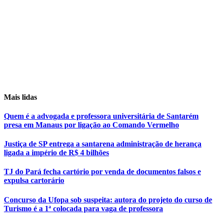
Mais lidas
Quem é a advogada e professora universitária de Santarém
presa em Manaus por ligação ao Comando Vermelho
Justiça de SP entrega a santarena administração de herança
ligada a império de R$ 4 bilhões
TJ do Pará fecha cartório por venda de documentos falsos e
expulsa cartorário
Concurso da Ufopa sob suspeita: autora do projeto do curso de
Turismo é a 1ª colocada para vaga de professora