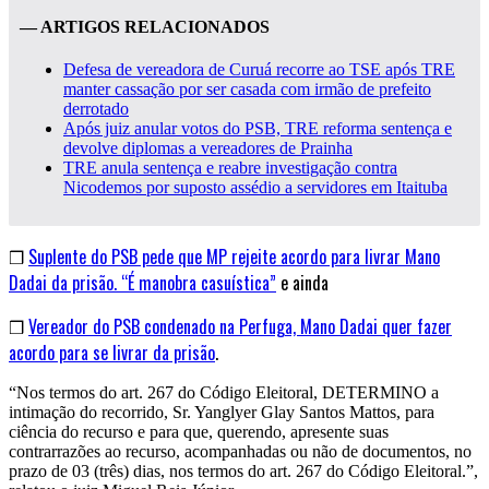
— ARTIGOS RELACIONADOS
Defesa de vereadora de Curuá recorre ao TSE após TRE
manter cassação por ser casada com irmão de prefeito
derrotado
Após juiz anular votos do PSB, TRE reforma sentença e
devolve diplomas a vereadores de Prainha
TRE anula sentença e reabre investigação contra
Nicodemos por suposto assédio a servidores em Itaituba
❒
Suplente do PSB pede que MP rejeite acordo para livrar Mano
Dadai da prisão. “É manobra casuística”
e ainda
❒
Vereador do PSB condenado na Perfuga, Mano Dadai quer fazer
acordo para se livrar da prisão
.
“Nos termos do art. 267 do Código Eleitoral, DETERMINO a
intimação do recorrido, Sr. Yanglyer Glay Santos Mattos, para
ciência do recurso e para que, querendo, apresente suas
contrarrazões ao recurso, acompanhadas ou não de documentos, no
prazo de 03 (três) dias, nos termos do art. 267 do Código Eleitoral.”,