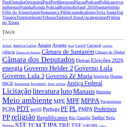
Pará
Opinião
Oriximiná
Pará
Perfil
pessoas
Placas
Podcast
Política
povos
indígenas
Prainha
Ronda Policial
Rurópolis
Sairé 2010
Santarém
São
Félix do Xingu
Saúde
Segurança Pública
sindicalismo
Terra Santa
Top
Tapajós
Trairão
trânsito
Tribuna
Turismo
Ufopa
Uncategorized
Vitória
do Xingu
TAGS:
Anapu
Avante
Carnaval
América Latina
Cargill
Airbnb
Axia
cartório
Câmara de Santarém
ciência
Câmara de Óbidos
Câmara de Prainha
Câmara dos Deputados
Eleições 2026
Detran
energia
Governo Lula
Governo Helder 2
Governo Lula 3
Governo Zé Maria
história
Ibama
Justiça Federal
IBGE
Instagram
Jogo online
Inventário
Licitação
literatura
luto
Manaus
Marinha
Meio ambiente
MPPA
MPF
MPE
Paragominas
PDT
PF
PL
Podemos
PCPA
Perfuga
PMPA
perfil
religião
PP
Republicanos
Seduc
Sefa
Rio Tapajós
STF
TJPA
TCM
TRE
TSE
UFOPA
Semsa
Ulbra