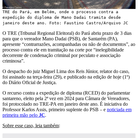
TRE do Pará, em Belém, onde o processo contra a
expedição do diploma de Mano Dadai tramita desde
janeiro deste ano. Foto: Faustino Castro/Arquivo JC
O TRE (Tribunal Regional Eleitoral) do Pará abriu prazo de 3 dias
para que o vereador Mano Dadai (PSB), de Santarém (PA),
apresente “contrarrazões, acompanhadas ou não de documentos”, ao
processo contra ele em tramitação na corte por “inelegibilidade
decorrente de condenação criminal por peculato e associação
criminosa”.
O despacho do juiz Miguel Lima dos Reis Júnior, relator do caso,
foi assinado na terça-feira (29), e publicado na edição de hoje (1º)
do Diário Oficial de Justiça.
O recurso contra a expedição de diploma (RCED) do parlamentar
santareno, eleito pela 2ª vez em 2024 para Câmara de Vereadores,
foi protocolado no TRE-PA em janeiro deste ano. É iniciativa do
Professor Karlos Assis, primeiro suplente do PSB – e
noticiada em
primeira mão pelo
JC
.
Sobre esse caso, leia também
: