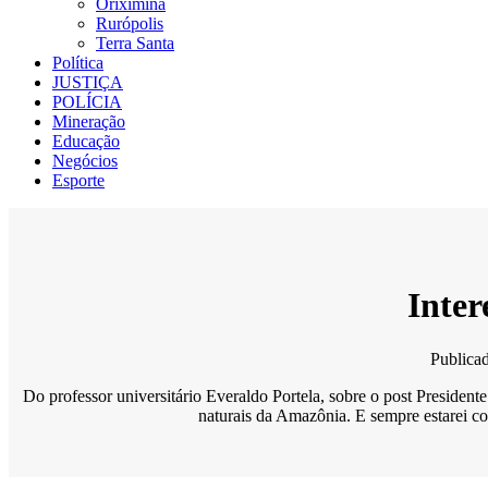
Oriximiná
Rurópolis
Terra Santa
Política
JUSTIÇA
POLÍCIA
Mineração
Educação
Negócios
Esporte
Inter
Publica
Do professor universitário Everaldo Portela, sobre o post President
naturais da Amazônia. E sempre estarei com