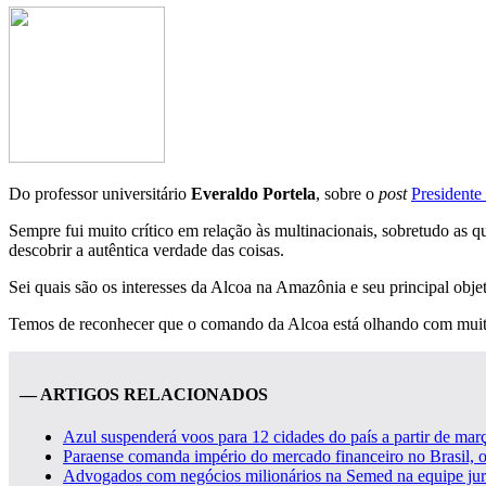
Do professor universitário
Everaldo Portela
, sobre o
post
Presidente 
Sempre fui muito crítico em relação às multinacionais, sobretudo as 
descobrir a autêntica verdade das coisas.
Sei quais são os interesses da Alcoa na Amazônia e seu principal obje
Temos de reconhecer que o comando da Alcoa está olhando com muita 
— ARTIGOS RELACIONADOS
Azul suspenderá voos para 12 cidades do país a partir de março
Paraense comanda império do mercado financeiro no Brasil,
Advogados com negócios milionários na Semed na equipe jurí