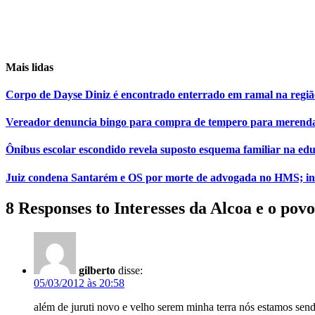
Mais lidas
Corpo de Dayse Diniz é encontrado enterrado em ramal na regiã
Vereador denuncia bingo para compra de tempero para merenda d
Ônibus escolar escondido revela suposto esquema familiar na edu
Juiz condena Santarém e OS por morte de advogada no HMS; ind
8 Responses to Interesses da Alcoa e o pov
gilberto
disse:
05/03/2012 às 20:58
além de juruti novo e velho serem minha terra nós estamos send