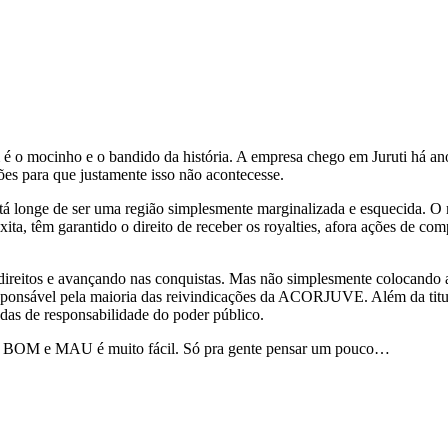
 é o mocinho e o bandido da história. A empresa chego em Juruti há an
ões para que justamente isso não acontecesse.
stá longe de ser uma região simplesmente marginalizada e esquecida. 
xita, têm garantido o direito de receber os royalties, afora ações de 
eitos e avançando nas conquistas. Mas não simplesmente colocando a 
responsável pela maioria das reivindicações da ACORJUVE. Além da titul
todas de responsabilidade do poder público.
as o BOM e MAU é muito fácil. Só pra gente pensar um pouco…