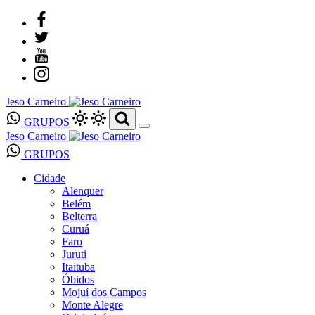
Jeso Carneiro
GRUPOS
Jeso Carneiro
GRUPOS
Cidade
Alenquer
Belém
Belterra
Curuá
Faro
Juruti
Itaituba
Óbidos
Mojuí dos Campos
Monte Alegre