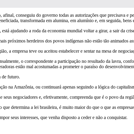
 afinal, conseguiu do governo todas as autorizações que precisava e p
beneficiada, transformada em alumina, em alumínio e, em seguida, ben
está ajudando a roda da economia mundial voltar a girar, a sair da crise
s mais próximos herdeiros dos povos indígenas não estão tão animados as
ião, a empresa teve ou aceitou estabelecer e sentar na mesa de negoci
salmente, o correspondente a participação no resultado da lavra, confo
radoras estão mal acostumadas a prometer o paraíso do desenvolviment
 de futuro.
ão na Amazônia, ou continuará apenas seguindo a lógica do capitalismo
e seus negociadores e, efetivamente, compreenda que é o povo da regiã
o que determina a lei brasileira, é muito maior do que o que as empre
mpor seus interesses, que venha disposto a ceder e não a conquistar.