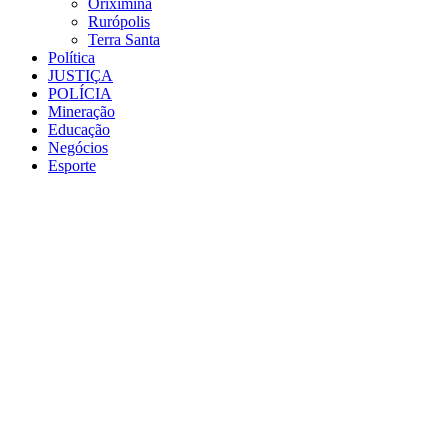
Oriximiná
Rurópolis
Terra Santa
Política
JUSTIÇA
POLÍCIA
Mineração
Educação
Negócios
Esporte