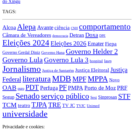
do Xingu
TAGS:
comportamento
Alepa
Alcoa
Avante
ciência
CNH
Doxa
Câmara de Vereadores
Detran
democracia
DPE
Eleições 2024
Eleições 2026
Emater
Fiepa
Governo Helder 2
Governo Gerdal Diniz
Governo Hana
Governo Lula
Governo Lula 3
hospital
Iasep
Jornalismo
Justiça
Justiça Eleitoral
Justiça de Santarém
MDB
literatura
MPPA
MPF
Federal
Novo
PDT
PF
OAB
PRF
Perfuga
PMPA
Porto de Moz
ouro
Senado
serviço público
STF
Sinprosan
Segup
Sesi
TJPA
TCM
TRE
teatro
TV JC
TVJC
Unimed
universidade
Privacidade e cookies: