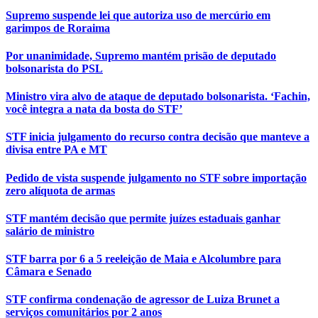
Supremo suspende lei que autoriza uso de mercúrio em
garimpos de Roraima
Por unanimidade, Supremo mantém prisão de deputado
bolsonarista do PSL
Ministro vira alvo de ataque de deputado bolsonarista. ‘Fachin,
você integra a nata da bosta do STF’
STF inicia julgamento do recurso contra decisão que manteve a
divisa entre PA e MT
Pedido de vista suspende julgamento no STF sobre importação
zero alíquota de armas
STF mantém decisão que permite juízes estaduais ganhar
salário de ministro
STF barra por 6 a 5 reeleição de Maia e Alcolumbre para
Câmara e Senado
STF confirma condenação de agressor de Luiza Brunet a
serviços comunitários por 2 anos