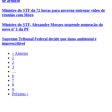
de artifício
Ministro do STF dá 72 horas para governo entregar vídeo de
reunião com Moro
Ministro do STF, Alexandre Moraes suspende nomeação do
novo nº 1 da PF
Supremo Tribunal Federal decide que dano ambiental é
imprescritível
« Anterior
1
2
3
…
6
7
8
9
Próximo »