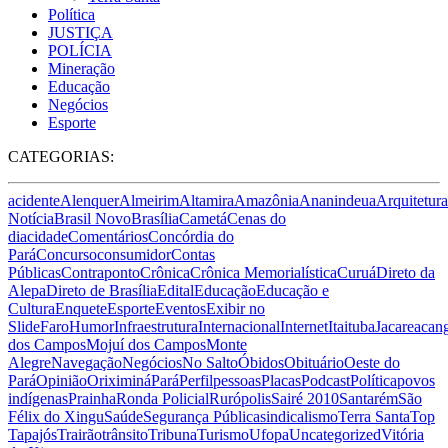
Política
JUSTIÇA
POLÍCIA
Mineração
Educação
Negócios
Esporte
CATEGORIAS:
acidente
Alenquer
Almeirim
Altamira
Amazônia
Ananindeua
Arquitetura
Notícia
Brasil Novo
Brasília
Cametá
Cenas do
dia
cidade
Comentários
Concórdia do
Pará
Concurso
consumidor
Contas
Públicas
Contraponto
Crônica
Crônica Memorialística
Curuá
Direto da
Alepa
Direto de Brasília
Edital
Educação
Educação e
Cultura
Enquete
Esporte
Eventos
Exibir no
Slide
Faro
Humor
Infraestrutura
Internacional
Internet
Itaituba
Jacareacan
dos Campos
Mojuí dos Campos
Monte
Alegre
Navegação
Negócios
No Salto
Óbidos
Obituário
Oeste do
Pará
Opinião
Oriximiná
Pará
Perfil
pessoas
Placas
Podcast
Política
povos
indígenas
Prainha
Ronda Policial
Rurópolis
Sairé 2010
Santarém
São
Félix do Xingu
Saúde
Segurança Pública
sindicalismo
Terra Santa
Top
Tapajós
Trairão
trânsito
Tribuna
Turismo
Ufopa
Uncategorized
Vitória