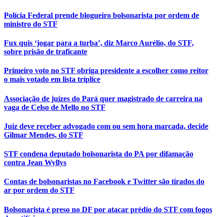
Polícia Federal prende blogueiro bolsonarista por ordem de
ministro do STF
Fux quis ‘jogar para a turba’, diz Marco Aurélio, do STF,
sobre prisão de traficante
Primeiro voto no STF obriga presidente a escolher como reitor
o mais votado em lista tríplice
Associação de juízes do Pará quer magistrado de carreira na
vaga de Celso de Mello no STF
Juiz deve receber advogado com ou sem hora marcada, decide
Gilmar Mendes, do STF
STF condena deputado bolsonarista do PA por difamação
contra Jean Wyllys
Contas de bolsonaristas no Facebook e Twitter são tirados do
ar por ordem do STF
Bolsonarista é preso no DF por atacar prédio do STF com fogos