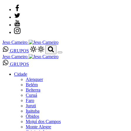
Jeso Carneiro
GRUPOS
Jeso Carneiro
GRUPOS
Cidade
Alenquer
Belém
Belterra
Curuá
Faro
Juruti
Itaituba
Óbidos
Mojuí dos Campos
Monte Alegre