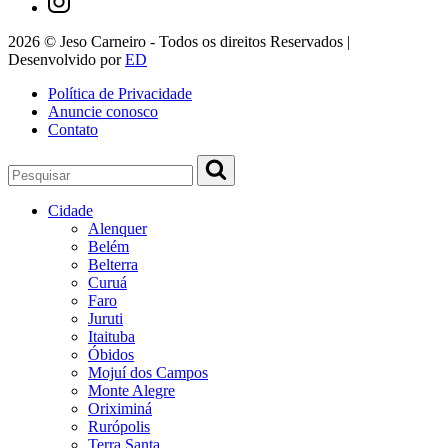
2026 © Jeso Carneiro - Todos os direitos Reservados |
Desenvolvido por
ED
Política de Privacidade
Anuncie conosco
Contato
Cidade
Alenquer
Belém
Belterra
Curuá
Faro
Juruti
Itaituba
Óbidos
Mojuí dos Campos
Monte Alegre
Oriximiná
Rurópolis
Terra Santa