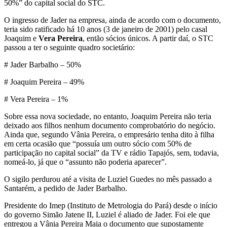
50%” do capital social do STC.
O ingresso de Jader na empresa, ainda de acordo com o documento,
teria sido ratificado há 10 anos (3 de janeiro de 2001) pelo casal
Joaquim e
Vera Pereira
, então sócios únicos. A partir daí, o STC
passou a ter o seguinte quadro societário:
# Jader Barbalho – 50%
# Joaquim Pereira – 49%
# Vera Pereira – 1%
Sobre essa nova sociedade, no entanto, Joaquim Pereira não teria
deixado aos filhos nenhum documento comprobatório do negócio.
Ainda que, segundo Vânia Pereira, o empresário tenha dito à filha
em certa ocasião que “possuía um outro sócio com 50% de
participação no capital social” da TV e rádio Tapajós, sem, todavia,
nomeá-lo, já que o “assunto não poderia aparecer”.
O sigilo perdurou até a visita de Luziel Guedes no mês passado a
Santarém, a pedido de Jader Barbalho.
Presidente do Imep (Instituto de Metrologia do Pará) desde o início
do governo Simão Jatene II, Luziel é aliado de Jader. Foi ele que
entregou a Vânia Pereira Maia o documento que supostamente