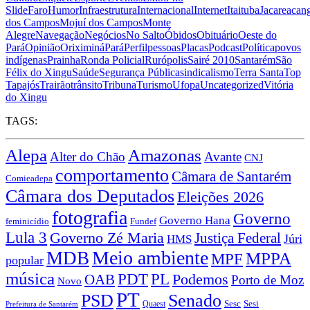
Slide
Faro
Humor
Infraestrutura
Internacional
Internet
Itaituba
Jacareacan
dos Campos
Mojuí dos Campos
Monte
Alegre
Navegação
Negócios
No Salto
Óbidos
Obituário
Oeste do
Pará
Opinião
Oriximiná
Pará
Perfil
pessoas
Placas
Podcast
Política
povos
indígenas
Prainha
Ronda Policial
Rurópolis
Sairé 2010
Santarém
São
Félix do Xingu
Saúde
Segurança Pública
sindicalismo
Terra Santa
Top
Tapajós
Trairão
trânsito
Tribuna
Turismo
Ufopa
Uncategorized
Vitória
do Xingu
TAGS:
Alepa
Amazonas
Alter do Chão
Avante
CNJ
comportamento
Câmara de Santarém
Comieadepa
Câmara dos Deputados
Eleições 2026
fotografia
Governo
Governo Hana
feminicídio
Fundef
Lula 3
Governo Zé Maria
Justiça Federal
Júri
HMS
Meio ambiente
MDB
MPPA
MPF
popular
música
PDT
PL
OAB
Podemos
Porto de Moz
Novo
PT
PSD
Senado
Sesc
Sesi
Quaest
Prefeitura de Santarém