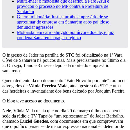
Multa-mãe: o motorista que desafiou a Pare Azul e
provocou o processo do MP contra a Prefeitura de
Santarém
Guerra milionária: Justiça proíbe empresário de se
aproximar de empresa em Santarém após pai idoso
denunciar agressões
Motorista tem carro atingido por árvore doente, e juiz
condena Santarém a pagar prejuízo
O ingresso de Jader na partilha do STC foi oficializado na 1ª Vara
Cível de Santarém há poucos dias. Mais precisamente no último dia
2. Ou seja, 1 ano e 3 meses depois da morte do empresário
santareno.
Quem deu entrada no documento “Fato Novo Importante” foram os
advogados de
Vânia Pereira Maia
, atual gestora do STC e uma
das herdeiras e inventariante dos bens deixado por Joaquim Pereira.
O blog teve acesso ao documento.
Nele, Vânia Maia relata que no dia 29 de março último recebeu na
sede da rádio e TV Tapajós “um representante” de Jader Barbalho,
chamado
Luziel Guedes
, com documentos em que comprovavam
que o político paraense de maior expressão nacional é “detentor de