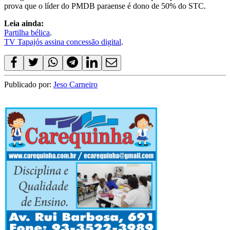
prova que o líder do PMDB paraense é dono de 50% do STC.
Leia ainda:
Partilha bélica
.
TV Tapajós assina concessão digital
.
Publicado por:
Jeso Carneiro