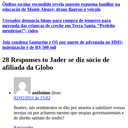
Ônibus escolar escondido revela suposto esquema familiar na
educação de Monte Alegre; drone flagrou o veículo
Vereador denuncia bingo para compra de tempero para
merenda das crianças de creche em Terra Santa. “Prefeito
mentiroso!”; vídeo
Juiz condena Santarém e OS por morte de advogada no HMS;
indenização é de R$ 500 mil
28 Responses to Jader se diz sócio de
afiliada da Globo
antônimo
disse:
02/05/2011 às 15:02
Ilustres, tais sentimentos se dão por anseios a satisfazer vossas
invejas ou por acharem mesmo que utopias governamentais e
de direito sairiam do sonho?
Responder