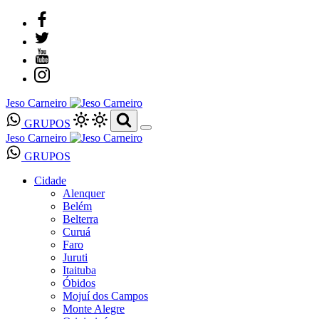
Jeso Carneiro
GRUPOS
Jeso Carneiro
GRUPOS
Cidade
Alenquer
Belém
Belterra
Curuá
Faro
Juruti
Itaituba
Óbidos
Mojuí dos Campos
Monte Alegre