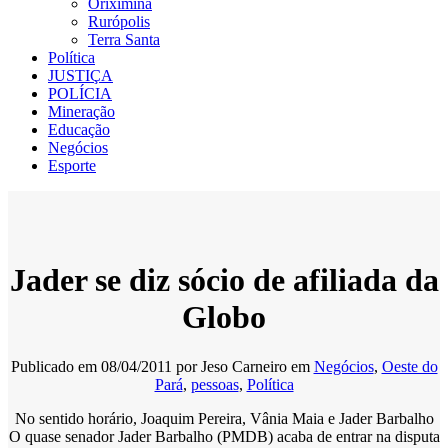
Oriximiná
Rurópolis
Terra Santa
Política
JUSTIÇA
POLÍCIA
Mineração
Educação
Negócios
Esporte
Jader se diz sócio de afiliada da
Globo
Publicado em
08/04/2011
por
Jeso Carneiro
em
Negócios
,
Oeste do
Pará
,
pessoas
,
Política
No sentido horário, Joaquim Pereira, Vânia Maia e Jader Barbalho
O quase senador Jader Barbalho (PMDB) acaba de entrar na disputa