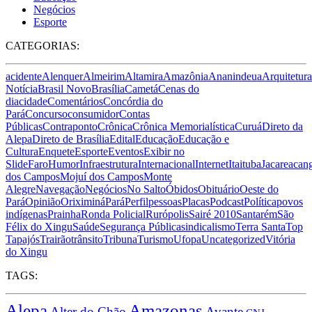
Negócios
Esporte
CATEGORIAS:
acidente
Alenquer
Almeirim
Altamira
Amazônia
Ananindeua
Arquitetura
Notícia
Brasil Novo
Brasília
Cametá
Cenas do
dia
cidade
Comentários
Concórdia do
Pará
Concurso
consumidor
Contas
Públicas
Contraponto
Crônica
Crônica Memorialística
Curuá
Direto da
Alepa
Direto de Brasília
Edital
Educação
Educação e
Cultura
Enquete
Esporte
Eventos
Exibir no
Slide
Faro
Humor
Infraestrutura
Internacional
Internet
Itaituba
Jacareacan
dos Campos
Mojuí dos Campos
Monte
Alegre
Navegação
Negócios
No Salto
Óbidos
Obituário
Oeste do
Pará
Opinião
Oriximiná
Pará
Perfil
pessoas
Placas
Podcast
Política
povos
indígenas
Prainha
Ronda Policial
Rurópolis
Sairé 2010
Santarém
São
Félix do Xingu
Saúde
Segurança Pública
sindicalismo
Terra Santa
Top
Tapajós
Trairão
trânsito
Tribuna
Turismo
Ufopa
Uncategorized
Vitória
do Xingu
TAGS:
Alepa
Amazonas
Alter do Chão
Avante