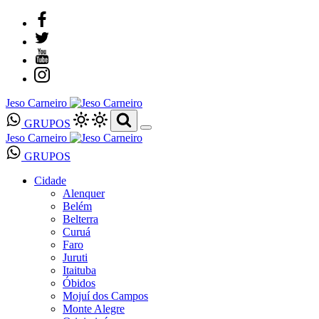
Jeso Carneiro
GRUPOS
Jeso Carneiro
GRUPOS
Cidade
Alenquer
Belém
Belterra
Curuá
Faro
Juruti
Itaituba
Óbidos
Mojuí dos Campos
Monte Alegre