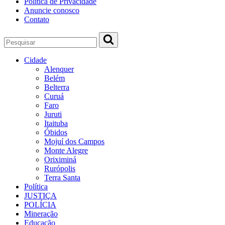
Política de Privacidade
Anuncie conosco
Contato
Cidade
Alenquer
Belém
Belterra
Curuá
Faro
Juruti
Itaituba
Óbidos
Mojuí dos Campos
Monte Alegre
Oriximiná
Rurópolis
Terra Santa
Política
JUSTIÇA
POLÍCIA
Mineração
Educação