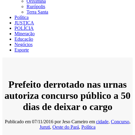
Oriximiná
Rurópolis
Terra Santa
Política
JUSTIÇA
POLÍCIA
Mineração
Educação
Negócios
Esporte
Prefeito derrotado nas urnas
autoriza concurso público a 50
dias de deixar o cargo
Publicado em
07/11/2016
por
Jeso Carneiro
em
cidade
,
Concurso
,
Juruti
,
Oeste do Pará
,
Política